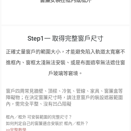
窗簾安裝在框內或框外
Step1一 取得完整窗戶尺寸
正確丈量窗戶的範圍大小，才能避免陷入軌道太寬塞不
進框內、窗框太淺無法安裝、或是布面過窄無法遮住窗
戶玻璃等窘境。
窗戶四周常見牆壁、頂樑、冷氣、管線、家具、窗簾盒等
障礙物；在決定窗簾尺寸時，請注意窗戶的裝設遮蔽範圍
內，需完全平整、沒有凹凸阻礙
框內／框外 可安裝範圍的完整尺寸？
如何判定自己的窗簾適合安裝於 框內／框外？
>>完整教學