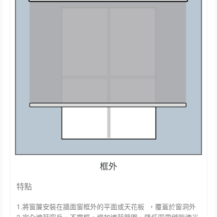
框外
特點
1.將窗簾安裝在牆面窗框外的平面或天花板 ，覆蓋於窗洞外