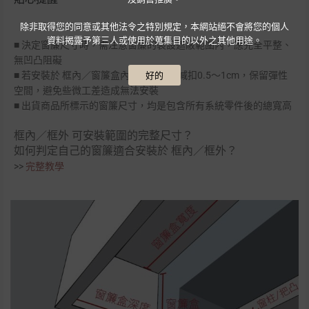
除非取得您的同意或其他法令之特別規定，本網站絕不會將您的個人
資料揭露予第三人或使用於蒐集目的以外之其他用途。
■ 決定窗簾尺寸時，需注意窗簾的裝設遮蔽範圍內，應完全平整、
無凹凸阻礙
■ 若安裝於 框內／窗簾盒內，寬度建議減扣0.5～1cm，保留彈性
好的
空間，避免些微工差造成無法安裝
■ 出貨商品所標示的窗簾尺寸，均是包含所有系統零件後的總寬高
框內／框外 可安裝範圍的完整尺寸？
如何判定自己的窗簾適合安裝於 框內／框外？
>>
完整
教學