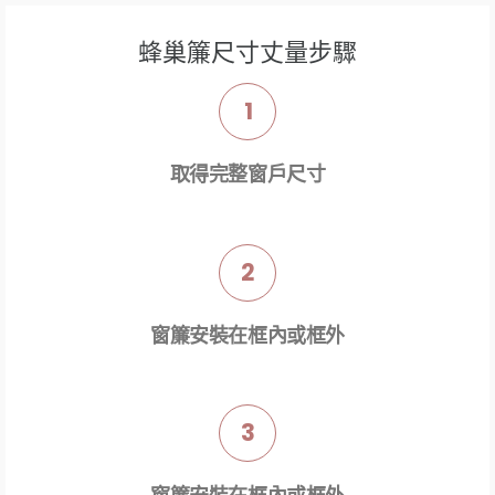
蜂巢簾尺寸丈量步驟
1
取得完整窗戶尺寸
2
窗簾安裝在框內或框外
3