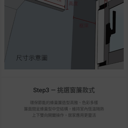
Step3 — 挑選窗簾款式
環保節能的蜂巢簾造型高雅、色彩多樣
簾面間呈蜂巢型中空結構，維持室內恆溫隔熱
上下雙向開闔操作，居家應用更靈活