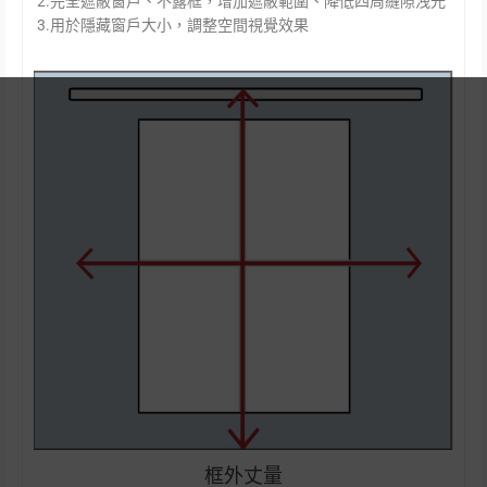
2.完全遮蔽窗戶、不露框，增加遮蔽範圍、降低四周縫隙洩光
3.用於隱藏窗戶大小，調整空間視覺效果
框外丈量