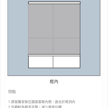
框內
特點
1.將窗簾安裝在牆面窗框內側、嵌合於框洞內
2.外觀較為簡潔平整，減少厚度佔體