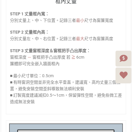
框內丈量
STEP 1 丈量框內寬：
分別丈量上、中、下位置。記錄三者
最小
尺寸為窗簾寬度
STEP 2 丈量框內高：
分別丈量左、中、右位置。記錄三者
最大
尺寸為窗簾高度
STEP 3 丈量窗框深度＆窗框把手凸出厚度：
窗框深度
－
窗框把手凸出厚度 若
≧
6cm
簾體即可完全嵌入牆面框內
■ 最小尺寸單位：0.5cm
■ 有時窗洞空間並非完全水平垂直，建議寬、高均丈量三個位
置，避免安裝空間歪斜導致無法順利安裝
■ 訂製寬度建議減扣0.5～1cm，保留彈性空間，避免些微工差
造成無法安裝