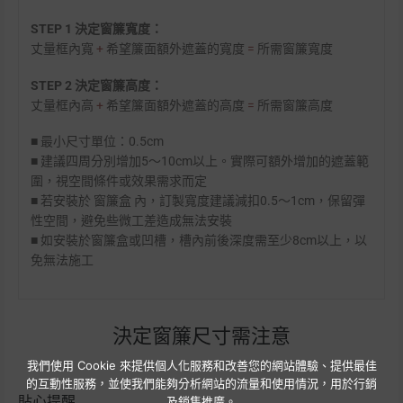
STEP 1 決定窗簾寬度：
丈量框內寬
+
希望簾面額外遮蓋的寬度
=
所需窗簾寬度
STEP 2 決定窗簾高度：
丈量框內高
+
希望簾面額外遮蓋的高度
=
所需窗簾高度
■ 最小尺寸單位：0.5cm
■ 建議四周分別增加5～10cm以上。實際可額外增加的遮蓋範
圍，視空間條件或效果需求而定
■ 若安裝於 窗簾盒 內，訂製寬度建議減扣0.5～1cm，保留彈
性空間，避免些微工差造成無法安裝
■ 如安裝於窗簾盒或凹槽，槽內前後深度需至少8cm以上，以
免無法施工
決定窗簾尺寸需注意
我們使用 Cookie 來提供個人化服務和改善您的網站體驗、提供最佳
的互動性服務，並使我們能夠分析網站的流量和使用情況，用於行銷
貼心提醒
及銷售推廣。