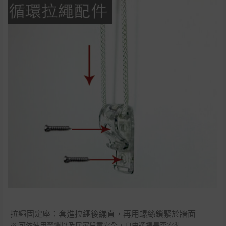
拉繩固定座：套進拉繩後繃直，再用螺絲鎖緊於牆面
※ 可依使用習慣以及居家兒童安全，自由選擇是否安裝