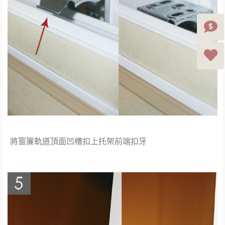
將窗簾軌道頂面凹槽扣上托架前端扣牙