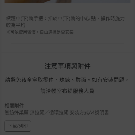
標題中(下)軌手把：扣於中(下)軌的中心 點，操作時施力
較為平均
※可依使用習慣，自由選擇是否安裝
注意事項與附件
請避免孩童拿取零件、珠鍊、簾面。如有安裝問題，
請洽幔室布緹服務人員
相關附件
無紡蜂巢簾 無拉繩／循環拉繩 安裝方式A4說明書
下載/列印