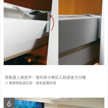
將軌道上推放平，使托架卡榫扣入軌道後方凹槽
※ 確實將軌道扣妥，避免窗簾掉落