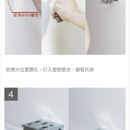
依標示位置鑽孔，打入塑膠壁虎，鎖緊托架