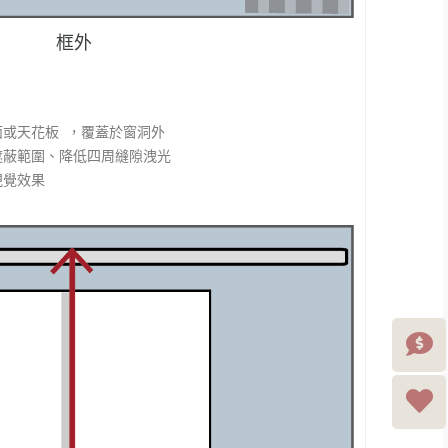
框外
面或天花板 ，覆蓋於窗洞外
遮蔽範圍、降低四周縫隙洩光
視覺效果