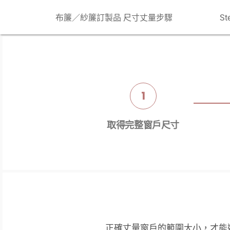
布簾／紗簾訂製品 尺寸丈量步驟
S
1
取得完整窗戶尺寸
正確丈量窗戶的範圍大小，才能