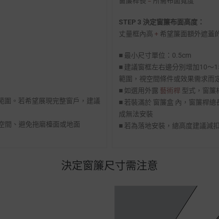
窗簾桿長
=
所需布面寬度
STEP 3 決定窗簾布面高度：
丈量框內高
+
希望簾面額外遮蓋
■ 最小尺寸單位：0.5cm
■ 建議窗框左右邊分別增加10～1
範圍，視空間條件或效果需求而
■ 如選用外露
藝術桿
型式，窗簾桿
光範圍。若希望展現完整窗戶，建議
■ 若裝滿於 窗簾盒 內，窗簾桿
成無法安裝
彈性空間、避免拖磨檯面或地面
■ 若為落地安裝，總高度建議減扣
決定窗簾尺寸需注意