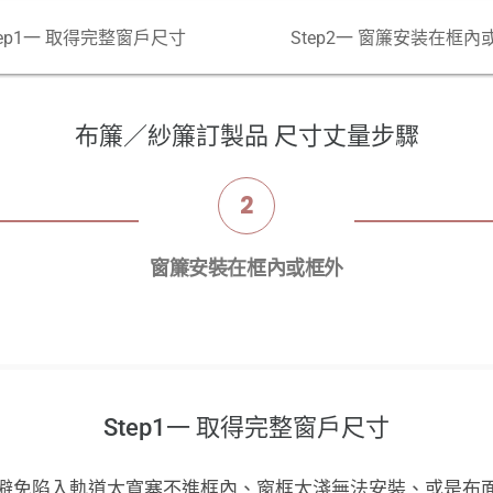
tep1一 取得完整窗戶尺寸
Step2一 窗簾安装在框內
布簾／紗簾訂製品 尺寸丈量步驟
2
窗簾安裝在框內或框外
Step1一 取得完整窗戶尺寸
避免陷入軌道太寬塞不進框內、窗框太淺無法安裝、或是布