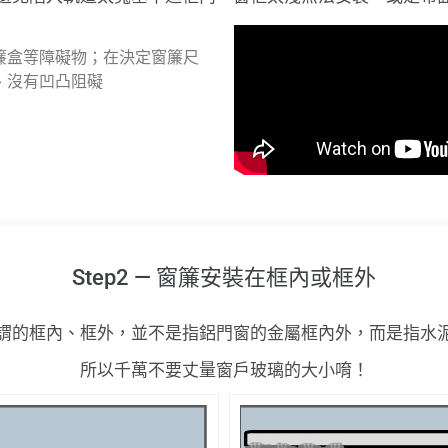
簾盒等障礙物；在決定窗簾尺
、沒有凹凸阻礙
Step2 — 窗簾安裝在框內或框外
謂的框內、框外，並不是指鋁門窗的金屬框內外，而是指水
所以千萬不要丈量窗戶玻璃的大小唷！