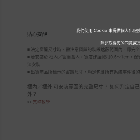
我們使用 Cookie 來提供個
貼心提醒
除非取得您的同意或
■ 決定窗簾尺寸時，需注意窗簾的裝設遮蔽範圍內，應完
■ 若安裝於 框內／窗簾盒內，寬度建議減扣0.5～1cm
法安裝
■ 出貨商品所標示的窗簾尺寸，均是包含所有系統零件後
框內／框外 可安裝範圍的完整尺寸？ 如何判定自己
外？
>>
完整
教學