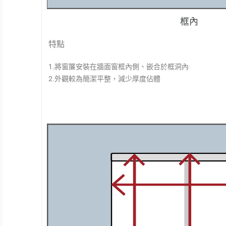
框內
特點
1.將窗簾安裝在牆面窗框內側、嵌合於框洞內
2.外觀較為簡潔平整，減少厚度佔體