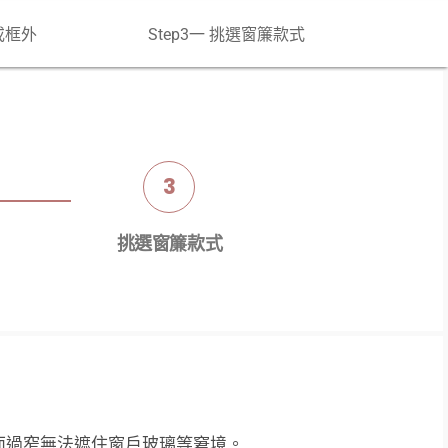
或框外
Step3一 挑選窗簾款式
3
挑選窗簾款式
面過窄無法遮住窗戶玻璃等窘境。