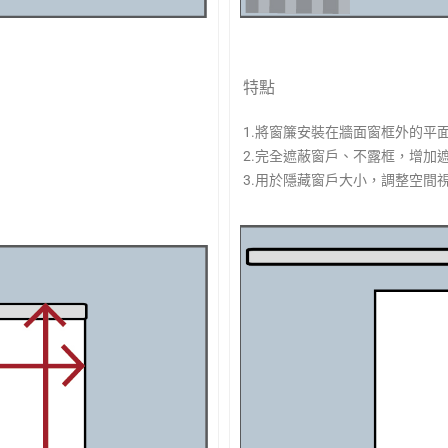
特點
1.將窗簾安裝在牆面窗框外的平
2.完全遮蔽窗戶、不露框，增加
3.用於隱藏窗戶大小，調整空間