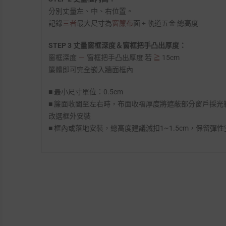
分別丈量左、中、右位置。
記錄
三者
最大尺寸為
窗簾布
面 + 軌道五金 總高度
STEP 3 丈量窗框深度＆窗框把手凸出厚度：
窗框深度
－
窗框把手凸出厚度 若
≧
15cm
簾體即可完全嵌入牆面框內
■ 最小尺寸單位：0.5cm
■ 簾面收闔至左右時，布面收褶厚度將遮蔽部分窗戶採
改選框外安裝
■ 框內或落地安裝，總高度建議減扣1~1.5cm，保留