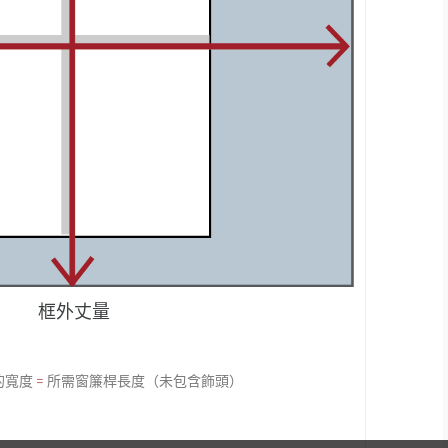
框外丈量
的寬度
=
所需窗簾桿長度（未包含飾頭）