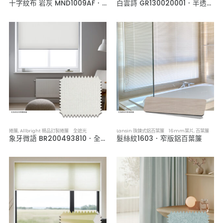
十字紋布 岩灰 MND1009AF．韓系軟裝全遮光布簾
白雲詩 GR130020001．半透光捲簾
捲簾
,
Allbright 精品訂製捲簾 全遮光
Lansin 珠鍊式鋁百葉簾 16mm葉片
,
百葉簾
象牙微語 BR200493810．全遮光捲簾
髮絲紋1603．窄版鋁百葉簾