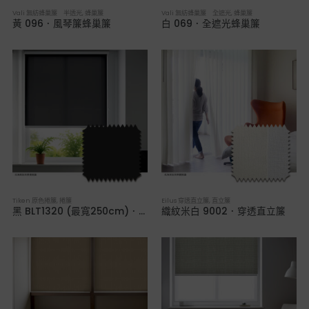
Vali 無紡蜂巢簾 半透光
,
蜂巢簾
Vali 無紡蜂巢簾 全遮光
,
蜂巢簾
黃 096．風琴簾蜂巢簾
白 069．全遮光蜂巢簾
Tiken 原色捲簾
,
捲簾
Eilus 穿透直立簾
,
直立簾
黑 BLT1320 (最寬250cm)．多顏色透光捲簾
織紋米白 9002．穿透直立簾