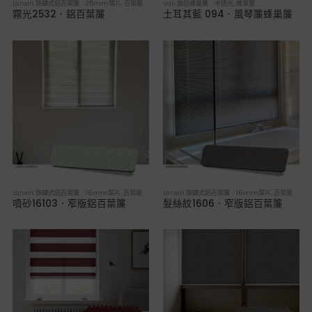
Lansin 珠鍊式鋁百葉簾 25mm葉片
,
百葉簾
Vali 無紡蜂巢簾 半透光
,
蜂巢簾
霧光2532．鋁百葉簾
土耳其藍 094．風琴簾蜂巢簾
Lansin 珠鍊式鋁百葉簾 16mm葉片
,
百葉簾
Lansin 珠鍊式鋁百葉簾 16mm葉片
,
百葉簾
噴砂16103．窄版鋁百葉簾
髮絲紋1606．窄版鋁百葉簾