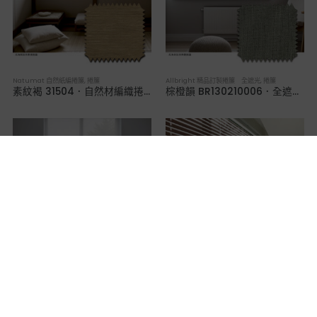
Natumat 自然紙編捲簾
,
捲簾
Allbright 精品訂製捲簾 全遮光
,
捲簾
素紋褐 31504．自然材編織捲簾
棕橙韻 BR130210006．全遮光捲簾
Allbright 精品訂製捲簾 透光網紗
,
捲簾
Lansin 珠鍊式鋁百葉簾 50mm葉片
,
百葉簾
白雲詩 JR170560001．透光網紗捲簾
髮絲紋5019．寬版鋁百葉簾