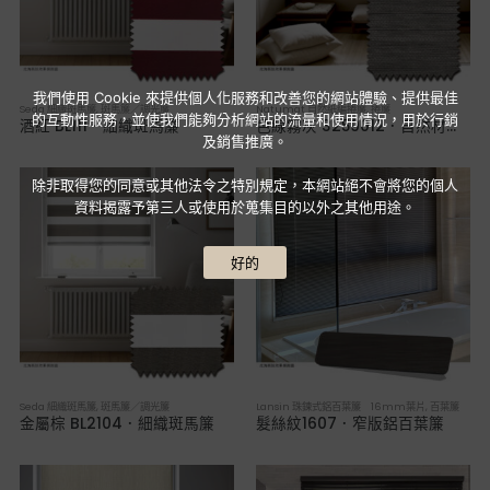
我們使用 Cookie 來提供個人化服務和改善您的網站體驗、提供最佳
Seda 細織斑馬簾
,
斑馬簾／調光簾
Natumat 自然紙編捲簾
,
捲簾
的互動性服務，並使我們能夠分析網站的流量和使用情況，用於行銷
酒紅 BL111．細織斑馬簾
色線霧灰 3259012．自然材編織捲簾
及銷售推廣。
除非取得您的同意或其他法令之特別規定，本網站絕不會將您的個人
資料揭露予第三人或使用於蒐集目的以外之其他用途。
好的
Seda 細織斑馬簾
,
斑馬簾／調光簾
Lansin 珠鍊式鋁百葉簾 16mm葉片
,
百葉簾
金屬棕 BL2104．細織斑馬簾
髮絲紋1607．窄版鋁百葉簾