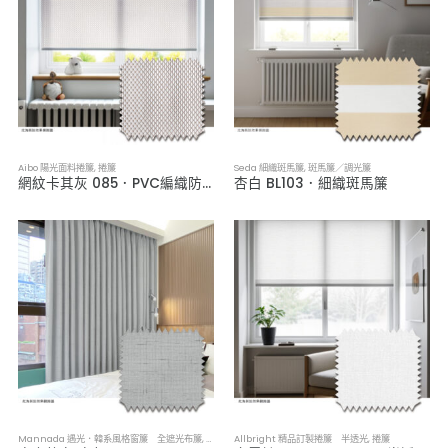
Aibo 陽光面料捲簾
,
捲簾
Seda 細織斑馬簾
,
斑馬簾／調光簾
網紋卡其灰 085．PVC編織防潑水捲簾
杏白 BL103．細織斑馬簾
Mannada 遇光．韓系風格窗簾 全遮光布簾
,
布簾／紗簾／窗簾布
Allbright 精品訂製捲簾 半透光
,
捲簾