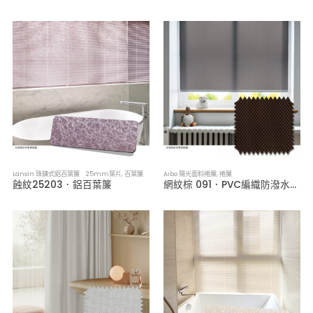
Lansin 珠鍊式鋁百葉簾 25mm葉片
,
百葉簾
Aibo 陽光面料捲簾
,
捲簾
蝕紋25203．鋁百葉簾
網紋棕 091．PVC編織防潑水捲簾