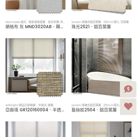
Mannada 遇光．韓系風格窗簾 遮光布簾
,
布簾／紗簾／窗簾布
Lansin 珠鍊式鋁百葉簾 25mm葉片
,
百葉簾
網格布 灰 MND3020AB．韓系軟裝遮光布簾
珠光2521．鋁百葉簾
Allbright 精品訂製捲簾 半透光
,
捲簾
Lansin 珠鍊式鋁百葉簾 25mm葉片
,
百葉簾
亞麻境 GR120160004．半透光捲簾
髮絲紋2504．鋁百葉簾