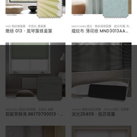
Vali 無紡蜂巢簾 半透光
,
蜂巢簾
Mannada 遇光．韓系風格窗簾 遮光布簾
,
布簾／紗簾／窗簾布
嫩綠 013．風琴簾蜂巢簾
織紋布 薄荷綠 MND3013AA．韓系軟裝遮光布簾
Allbright 精品訂製捲簾 全遮光
,
捲簾
Lansin 珠鍊式鋁百葉簾 25mm葉片
,
百葉簾
蔚藍寧靜海 BR170700013．全遮光捲簾
消光25409．鋁百葉簾