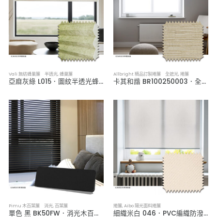
Vali 無紡蜂巢簾 半透光
,
蜂巢簾
Allbright 精品訂製捲簾 全遮光
,
捲簾
亞麻灰綠 L015．圖紋半透光蜂巢簾
卡其和諧 BR100250003．全遮光捲簾
Pimu 木百葉簾 消光
,
百葉簾
捲簾
,
Aibo 陽光面料捲簾
單色 黑 BK50FW．消光木百葉簾
細織米白 046．PVC編織防潑水捲簾