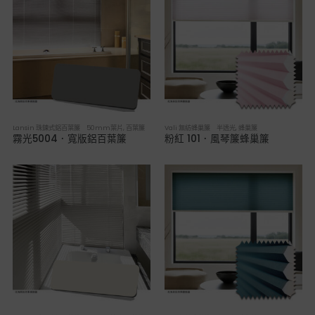
Lansin 珠鍊式鋁百葉簾 50mm葉片
,
百葉簾
Vali 無紡蜂巢簾 半透光
,
蜂巢簾
霧光5004．寬版鋁百葉簾
粉紅 101．風琴簾蜂巢簾