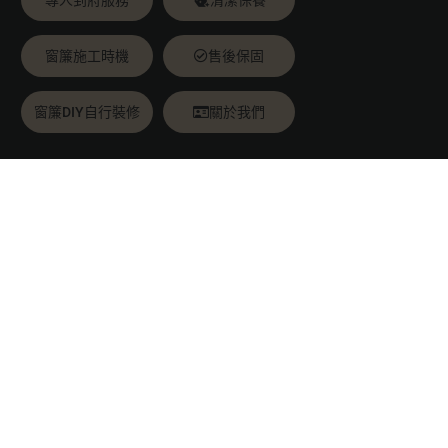
專人到府服務
清潔保養
窗簾施工時機
售後保固
窗簾DIY自行裝修
關於我們
推薦文章
最大的窗簾知識圖書館
最多款式的窗簾平台
線上即時報價
／
免費索樣
他們用過都說好