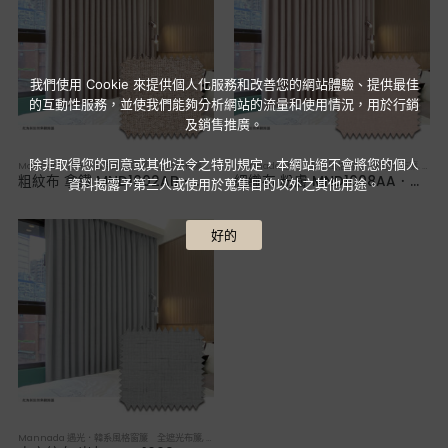
我們使用 Cookie 來提供個人化服務和改善您的網站體驗、提供最佳
的互動性服務，並使我們能夠分析網站的流量和使用情況，用於行銷
及銷售推廣。
除非取得您的同意或其他法令之特別規定，本網站絕不會將您的個人
Mannada 遇光．韓系風格窗簾 全遮光布簾
,
布簾／紗簾／窗簾布
Mannada 遇光．韓系風格窗簾 全遮光布簾
,
布簾
粗紋布 拿鐵 MND1002AB．韓系軟裝全遮光布簾
細織布 粉膚 MND1008AA．韓系軟裝全遮光布簾
資料揭露予第三人或使用於蒐集目的以外之其他用途。
好的
Mannada 遇光．韓系風格窗簾 全遮光布簾
,
布簾／紗簾／窗簾布