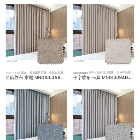
Mannada 遇光．韓系風格窗簾 全遮光布簾
,
布簾／紗簾／窗簾布
Mannada 遇光．韓系風格窗簾 全遮光布簾
,
布簾
亞麻紋布 拿鐵 MND1003AA．韓系軟裝全遮光布簾
十字紋布 卡其 MND1009AD．韓系軟裝全遮光布簾