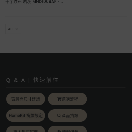
十字紋布 岩灰 MND1009AF．韓系軟裝全遮光布簾
Q & A | 快速前往
窗簾盒尺寸建議
選購流程
HomeKit 窗簾設定
產品資訊