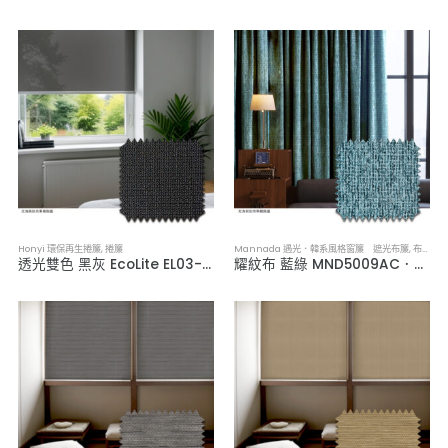
Honyi 環保再生捲簾
,
捲簾
Mannada 遇光．韓系風格窗簾 遮光布簾
,
布簾／紗簾／窗簾布
透光雙色 黑灰 EcoLite EL03-07 ．永續環保捲簾
耀紋布 藍綠 MND5009AC．韓系軟裝遮光布簾