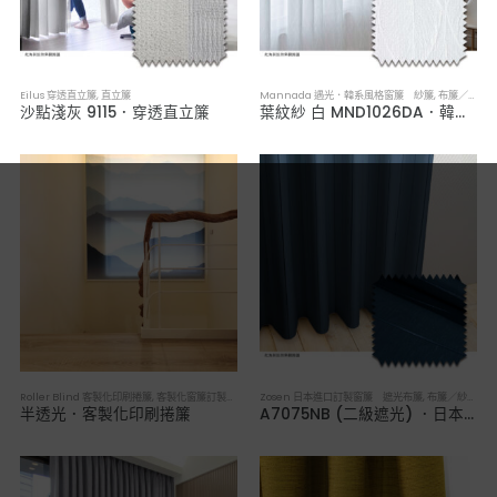
Eilus 穿透直立簾
,
直立簾
Mannada 遇光．韓系風格窗簾 紗簾
,
布簾／紗簾／窗簾布
沙點淺灰 9115．穿透直立簾
葉紋紗 白 MND1026DA．韓系軟裝透光紗簾
Roller Blind 客製化印刷捲簾
,
客製化窗簾訂製／來圖印製訂做
Zosen 日本進口訂製窗簾 遮光布簾
,
布簾／紗簾／窗簾布
半透光．客製化印刷捲簾
A7075NB (二級遮光) ．日本進口訂製遮光布簾