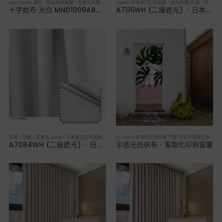
Mannada 遇光．韓系風格窗簾 全遮光布簾
,
布簾／紗簾／窗簾布
Zosen 日本進口訂製窗簾 遮光布簾
,
布簾／紗簾／窗簾布
十字紋布 米白 MND1009AB．韓系軟裝全遮光布簾
A7115WH (二級遮光) ．日本進口訂製遮光布簾
布簾／紗簾／窗簾布
,
Zosen 日本進口訂製窗簾 遮光布簾
Curtain 客製化印刷布簾 門簾
,
客製化窗簾訂製／來圖印製訂做
A7084WH (二級遮光) ．日本進口訂製遮光布簾
半透光仿帆布．客製化印刷窗簾