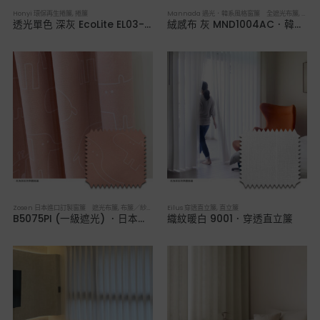
Honyi 環保再生捲簾
,
捲簾
Mannada 遇光．韓系風格窗簾 全遮光布簾
,
布簾
透光單色 深灰 EcoLite EL03-03 ．永續環保捲簾
絨感布 灰 MND1004AC．韓系軟裝全遮光布簾
Zosen 日本進口訂製窗簾 遮光布簾
,
布簾／紗簾／窗簾布
Eilus 穿透直立簾
,
直立簾
B5075PI (一級遮光) ．日本進口訂製遮光布簾
織紋暖白 9001．穿透直立簾