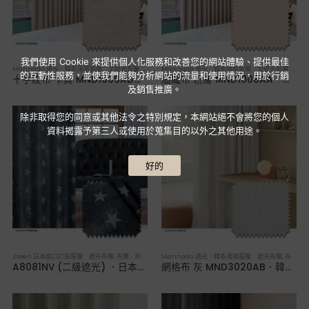
我們使用 Cookie 來提供個人化服務和改善您的網站體驗、提供最佳
Mannada 遇光．韓系風格窗簾 全遮光布簾
,
布簾／紗簾／窗簾布
Mannada 遇光．韓系風格窗簾 全遮光布簾
,
布簾
的互動性服務，並使我們能夠分析網站的流量和使用情況，用於行銷
十字紋布 卡其 MND1009AD．韓系軟裝全遮光布簾
細織布 粉膚 MND1008AA．韓系軟裝全遮光布簾
及銷售推廣。
除非取得您的同意或其他法令之特別規定，本網站絕不會將您的個人
資料揭露予第三人或使用於蒐集目的以外之其他用途。
好的
Zosen 日本進口訂製窗簾 遮光布簾
,
布簾／紗簾／窗簾布
Mannada 遇光．韓系風格窗簾 遮光布簾
,
布簾／紗簾／窗簾布
A8081NV (二級遮光) ．日本進口訂製遮光布簾
網格布 灰 MND3020AB．韓系軟裝遮光布簾