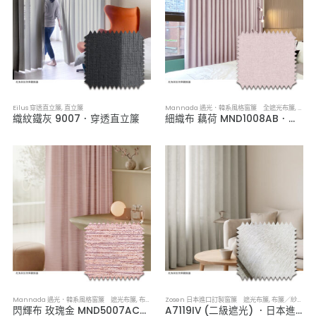
Eilus 穿透直立簾
,
直立簾
Mannada 遇光．韓系風格窗簾 全遮光布簾
,
布簾
織紋鐵灰 9007．穿透直立簾
細織布 藕荷 MND1008AB．韓系軟裝全遮光布簾
Mannada 遇光．韓系風格窗簾 遮光布簾
,
布簾／紗簾／窗簾布
Zosen 日本進口訂製窗簾 遮光布簾
,
布簾／紗簾／窗簾布
閃輝布 玫瑰金 MND5007AC．韓系軟裝遮光布簾
A7119IV (二級遮光) ．日本進口訂製遮光布簾