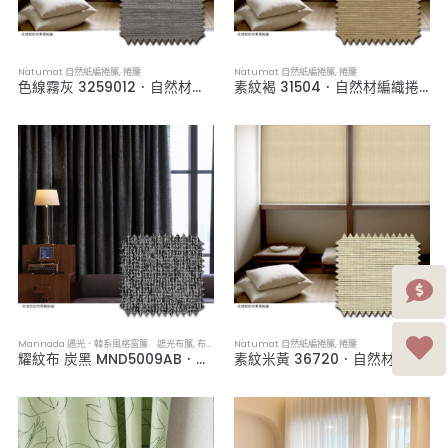
Natumat 自然紙編捲簾
,
捲簾
Natumat 自然紙編捲簾
,
捲簾
色線霧灰 3259012．自然材編織捲簾
素紋褐 31504．自然材編織捲簾
Mannada 遇光．韓系風格窗簾 遮光布簾
,
布簾／紗簾／窗簾布
Natumat 自然紙編捲簾
,
捲簾
耀紋布 炭黑 MND5009AB．韓系軟裝遮光布簾
素紋米黃 36720．自然材編織捲簾