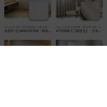
Mannada 遇光．韓系風格窗簾 紗簾
,
布簾／紗簾／窗簾布
Zosen 日本進口訂製窗簾 遮光布簾
,
布簾／紗簾／窗簾布
木紋紗 白 MND1021DB．韓系軟裝透光紗簾
A7120BE (二級遮光) ．日本進口訂製遮光布簾
Mannada 遇光．韓系風格窗簾 紗簾
,
布簾／紗簾／窗簾布
Eilus 穿透直立簾
,
直立簾
亞麻紗 白 MND1029DA．韓系軟裝透光紗簾
沙點卡其 9113．穿透直立簾