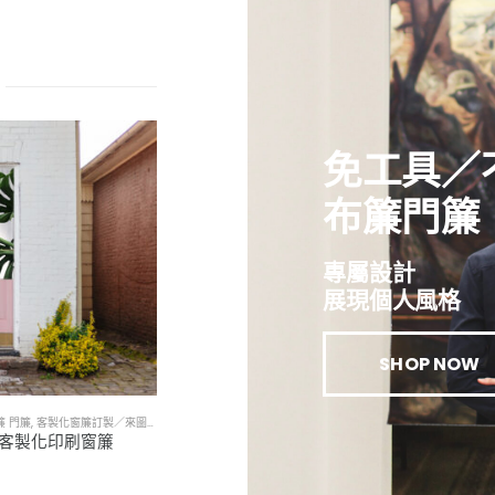
免工具／
布簾門簾
專屬設計
展現個人風格
SHOP NOW
簾 門簾
,
客製化窗簾訂製／來圖印製訂做
客製化印刷窗簾