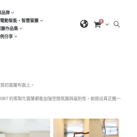
窗簾品牌
d | 電動智能‧智慧窗簾
0
| 窗簾作品集
域案例分享
高品質的窗簾布面上。
SBT 的客製化窗簾都能加強空間氛圍與識別性，創造出真正獨一