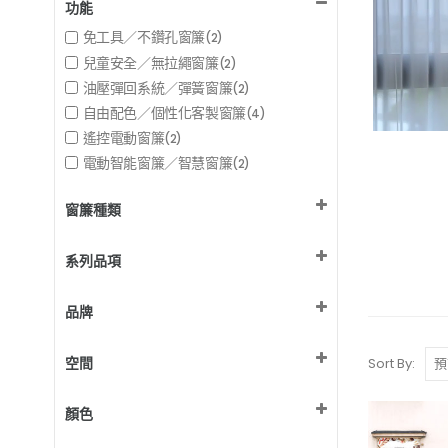
功能
免工具／不鑽孔窗簾
(2)
兒童安全／無拉繩窗簾
(2)
油壓彈回系統／彈簧窗簾
(2)
自由配色／個性化客製窗簾
(4)
遙控電動窗簾
(2)
電動智能窗簾／智慧窗簾
(2)
窗簾種類
捲簾
(2)
系列品項
布簾／紗簾／窗簾布
(2)
客製化窗簾訂製／來圖印製訂做
Roller Blind 客製化印刷捲簾
(4)
(2)
品牌
Curtain 客製化印刷布簾 門簾
(2)
MSBT 訂製窗簾
(4)
空間
Sort By:
兒童房 / 遊戲間
(4)
顏色
和室 / 臥榻
(4)
客廳
彩色設計
(4)
(4)