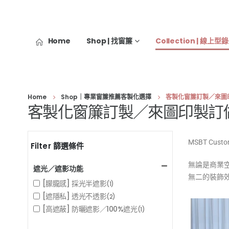
Home
Shop | 找窗簾
Collection | 線上型錄
Home
Shop｜專業窗簾推薦客製化選擇
客製化窗簾訂製／來圖
客製化窗簾訂製／來圖印製訂
MSBT C
Filter 篩選條件
無論是商業
遮光／遮影功能
無二的裝飾
[朦朧感] 採光半遮影
(1)
[遮隱私] 透光不透影
(2)
[高遮蔽] 防曬遮影／100%遮光
(1)