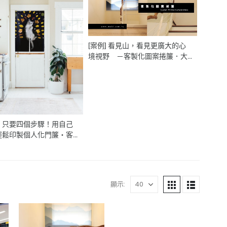
[案例] 看見山，看見更廣大的心
境視野 －客製化圖案捲簾．大
圖輸出窗簾．個人訂製窗簾
】只要四個步驟！用自己
輕鬆印製個人化門簾・客
刷布簾・訂製窗簾
顯示: