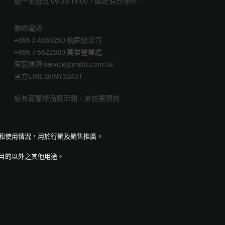
週一至週五 09:00-18:00，國定假日除外
聯絡電話
+886 3 4880250 桃園總公司
+886 7 6522880 高雄營業處
客服信箱
service@msbt.com.tw
官方LINE
@INY3243T
設有窗簾樣品展示間，來訪需預約
量和使用情況，用於行銷及銷售推廣。
目的以外之其他用途。