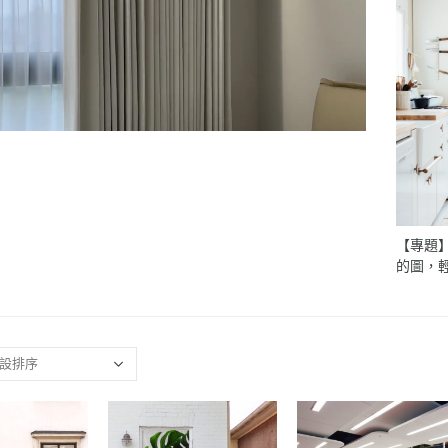
【專題
的圖，
製化印