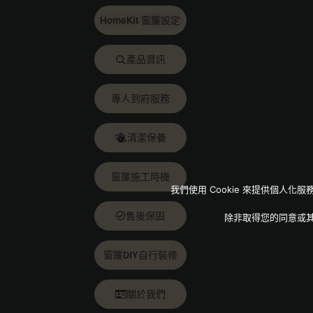
HomeKit 窗簾設定
產品資訊
專人到府服務
清潔保養
窗簾施工時機
我們使用 Cookie 來提供個
售後保固
除非取得您的同意或
窗簾DIY自行裝修
關於我們