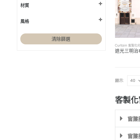
材質
廚房
(4)
房門 / 隔間
Polyester 聚酯纖維布
(4)
(4)
風格
書房 / 辦公室
(4)
臥室
北歐風
(4)
(4)
視聽室 / 家庭劇院
工業風
(1)
清除篩選
(4)
日式無印風
Curtain 客製
(4)
木質系禪風
(4)
現代簡約風
(4)
鄉村風
(4)
顯示:
客製化
窗簾
窗簾