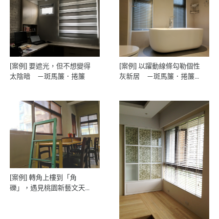
[案例] 以躍動線條勾勒個性
[案例] 要遮光，但不想變得
灰新居 －斑馬簾．捲簾．
太陰暗 －斑馬簾．捲簾
木百葉簾．布簾
[案例] 轉角上樓到「角
礫」，遇見桃園新藝文天
地 －透光捲簾