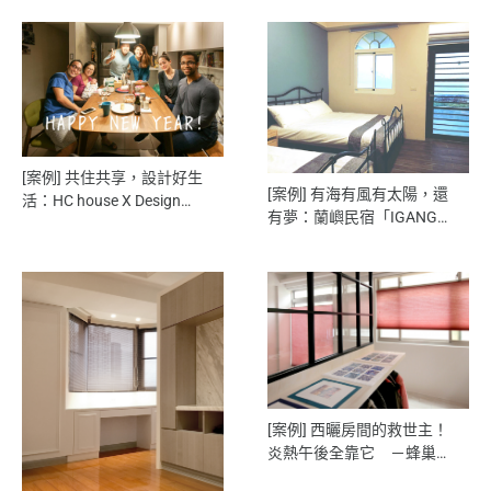
[案例] 共住共享，設計好生
[案例] 有海有風有太陽，還
活：HC house X Design
有夢：蘭嶼民宿「IGANG文
Studio的40年公寓改造計
旅」－素色捲簾
畫 －木百葉簾．遮光捲簾
[案例] 西曬房間的救世主！
炎熱午後全靠它 －蜂巢
簾・全遮光捲簾・隔熱窗簾