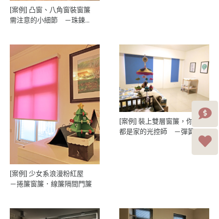
[案例] 凸窗、八角窗裝窗簾
需注意的小細節 －珠鍊式
鋁百葉簾．遮光捲簾
[案例] 裝上雙層窗簾，你我
都是家的光控師 －彈簧捲
簾．兒童房窗簾
[案例] 少女系浪漫粉紅屋
－捲簾窗簾．線簾隔間門簾