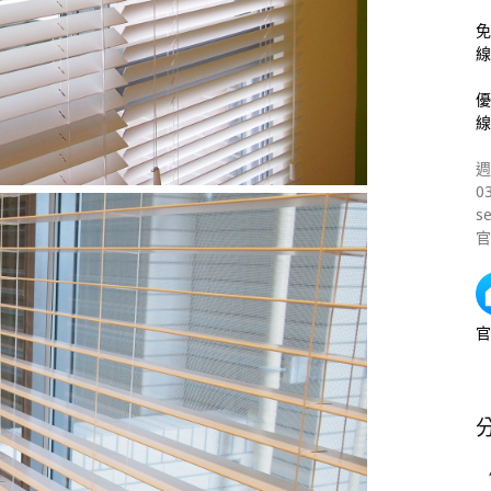
免
線
優
線
週
0
s
官
官