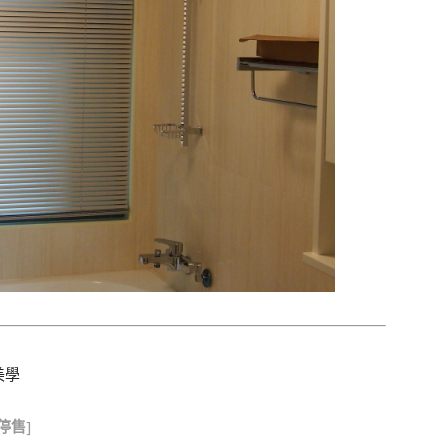
美學
停售
]