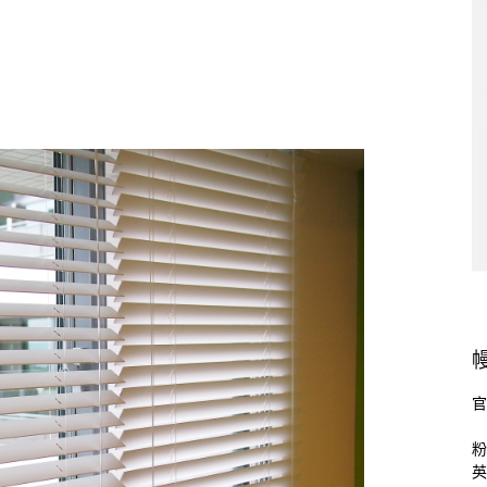
官
粉
英