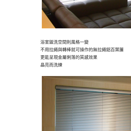
浴室盥洗空間則風格一變
不用拉繩與轉棒就可操作的無拉繩鋁百葉簾
更能呈現金屬俐落的質感效果
晶亮而洗練