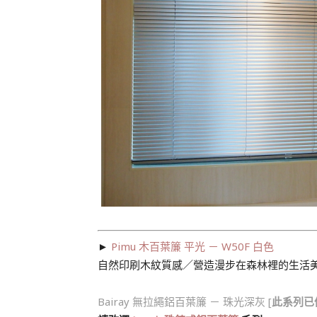
►
Pimu 木百葉簾 平光 － W50F 白色
自然印刷木紋質感／營造漫步在森林裡的生活
Bairay 無拉繩鋁百葉簾 － 珠光深灰 [
此系列已