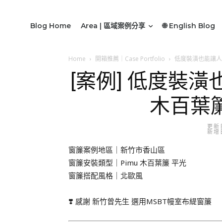
Blog Home
Area | 區域案例分享
🌐 English Blog
Home
開箱推薦｜Case Portfolio
低度裝潢也能讓人
[案例] 低度裝
木百葉
更新日
新增日
窗簾案例地區｜新竹市香山區
窗簾安裝類型｜Pimu 木百葉簾 平光
窗簾搭配風格｜北歐風
❣️ 感謝 新竹曾先生 選用MSBT幔室布緹窗簾