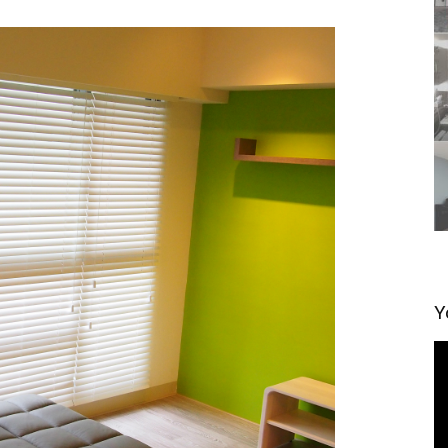
Y
視
訊
播
放
器