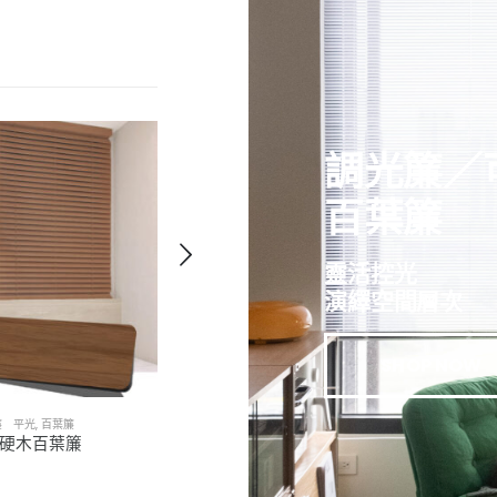
調光簾／
百葉簾
靈活控光
演繹空間層次
SHOP NOW
葉簾 平光
,
百葉簾
Lavelle 美國硬木百葉簾 平光
,
百葉簾
La
．硬木百葉簾
木紋褐色 E1S．硬木百葉簾
刷