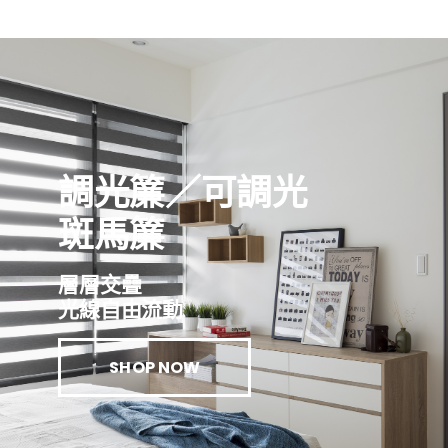
調光簾／可調光
斑馬簾
層層交疊
光線自由流動
SHOP NOW
織斑馬簾
,
斑馬簾／調光簾
Seda 細織斑馬簾
,
斑馬簾／調光簾
深灰 BL109 (最寬245cm)．細織斑馬簾
羅蘭紫 BL110．細織斑馬簾