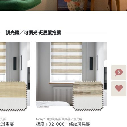
調光簾／可調光 斑馬簾推薦
調光簾
Nonya 條紋斑馬簾
,
斑馬簾／調光簾
Nonya 
條紋斑馬簾
棕麻 H02-006．條紋斑馬簾
紅銅 H