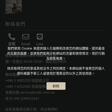
聯絡我們
致電
Email
Line
我們使用 Cookie 來提供個人化服務和改善您的網站體驗、提供最佳
的互動性服務，並使我們能夠分析網站的流量和使用情況，用於行銷
幔室布緹官網
www.msbt.com.tw
及銷售推廣。
週一至週五 09:00-18:00，國定假日除外
除非取得您的同意或其他法令之特別規定，本網站絕不會將您的個人
資料揭露予第三人或使用於蒐集目的以外之其他用途。
聯絡電話
+886 3 4880250 桃園總公司
好的
+886 7 6522880 高雄營業處
客服信箱
service@msbt.com.tw
官方LINE
@INY3243T
設有窗簾樣品展示間，來訪需預約