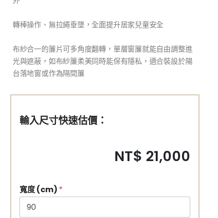
外
轉棒操作、無拉繩垂墜，全面提升居家兒童安全
布紗合一的簾片可多角度翻轉，單層窗簾就能自由調整進
光與遮蔽，如布紗簾柔美同時能保有隱私，適合裝設於陽
台落地窗或作為隔間簾
輸入尺寸快速估價：
NT$ 21,000
寬度 (cm)
*