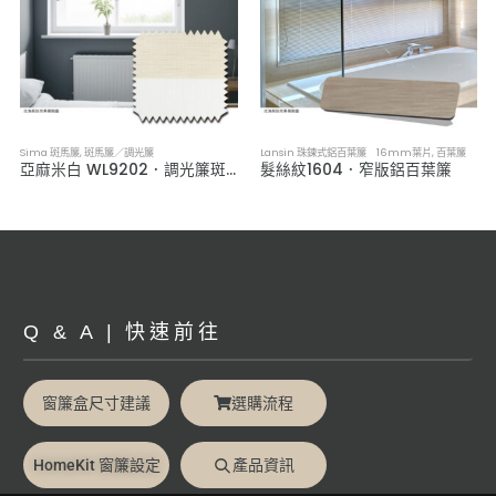
Sima 斑馬簾
,
斑馬簾／調光簾
Lansin 珠鍊式鋁百葉簾 16mm葉片
,
百葉簾
亞麻米白 WL9202．調光簾斑馬簾
髮絲紋1604．窄版鋁百葉簾
Q & A | 快速前往
窗簾盒尺寸建議
選購流程
HomeKit 窗簾設定
產品資訊