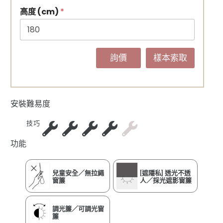
高度 (cm)
*
詢價
樣本索取
安裝難易度
技巧
功能
兒童安全／無拉繩
[遮隱私] 透光不透
窗簾
人／採光遮影窗簾
調光簾／可調光窗
簾