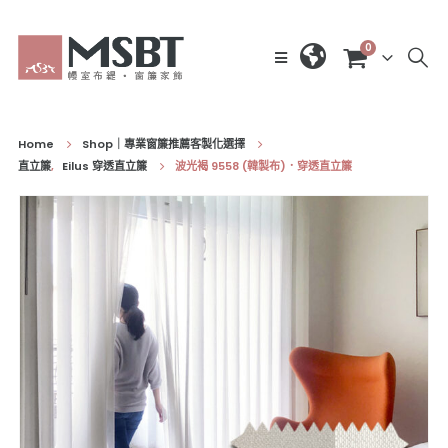
0
Home
Shop｜專業窗簾推薦客製化選擇
直立簾
,
Eilus 穿透直立簾
波光褐 9558 (韓製布)．穿透直立簾