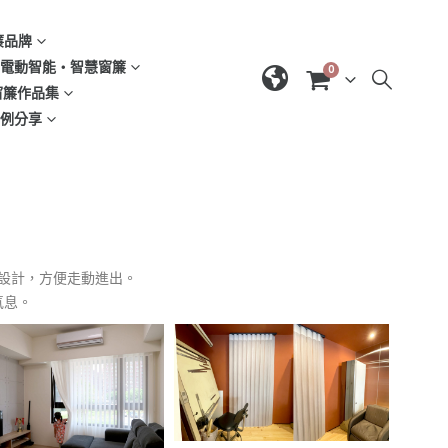
窗簾品牌
d | 電動智能‧智慧窗簾
0
| 窗簾作品集
域案例分享
葉片設計，方便走動進出。
氣息。