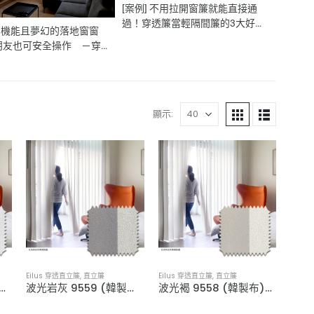
[案例] 不用拉開窗簾就能直接通
過！穿透簾當輕隔間簾的3大好
 高機能且夢幻的落地窗窗
處 －穿透直立簾・垂直簾
朋友也可安全操作 －穿
簾・垂直簾
顯示:
Eilus 穿透直立簾
,
直立簾
Eilus 穿透直立簾
,
直立簾
9801 (高遮蔽)．穿透直立簾
波光岩灰 9559 (韓製布)．穿透直立簾
波光褐 9558 (韓製布)．穿透直立簾