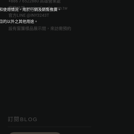
+886 7 6522880 高雄營業處
客服信箱
service@msbt.com.tw
量和使用情況，用於行銷及銷售推廣。
官方LINE
@INY3243T
目的以外之其他用途。
設有窗簾樣品展示間，來訪需預約
訂閱BLOG