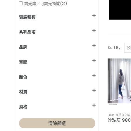
調光簾／可調光窗簾
(22)
窗簾種類
直立簾
(22)
系列品項
Eilus 穿透直立簾
(22)
品牌
Sort By:
MSBT 訂製窗簾
(22)
空間
兒童房 / 遊戲間
(22)
顏色
客廳
(22)
房門 / 隔間
棕色設計
(22)
(3)
材質
書房 / 辦公室
灰色設計
(22)
(14)
臥室
白色設計
Polyester 聚酯纖維布
(22)
(5)
(22)
風格
米色設計
(7)
藍色設計
北歐風
Eilus 穿透直立簾
(1)
(18)
黃色設計
工業風
清除篩選
(1)
(21)
黑色設計
日式無印風
(1)
(11)