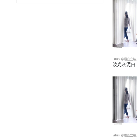
木質系禪風
(11)
現代簡約風
(20)
鄉村風
(12)
Eilus 穿透直立簾
Eilus 穿透直立簾