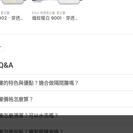
,
直立簾
Eilus 穿透直立簾
,
直立簾
織紋米白 9002．穿透直立簾
織紋暖白 9001．穿透直立簾
Q&A
簾的特色與優點？適合做隔間簾嗎？
簾價格怎麼算？
簾怎麼清潔？可以水洗嗎？
簾怎麼安裝？需要窗簾盒嗎？