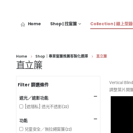
Home
Shop | 找窗簾
Collection | 線上型錄
Home
Shop｜專業窗簾推薦客製化選擇
直立簾
直立簾
Vertic
Filter 篩選條件
調整葉片開
遮光／遮影功能
[遮隱私] 透光不透影
(22)
功能
兒童安全／無拉繩窗簾
(22)