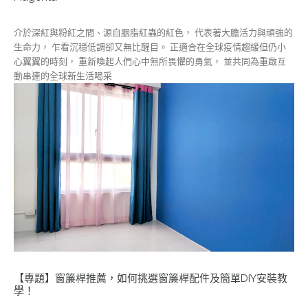
介於深紅與粉紅之間、源自胭脂紅蟲的紅色， 代表著大膽活力與頑強的
生命力， 乍看沉穩低調卻又無比醒目。 正適合在全球疫情趨緩但仍小
心翼翼的時刻， 重新喚起人們心中無所畏懼的勇氣， 並共同為重啟互
動串連的全球新生活喝采
【專題】窗簾桿推薦，如何挑選窗簾桿配件及簡單DIY安裝教
學！