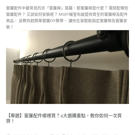
窗簾配件中最常見的非「窗簾桿」莫屬，那窗簾桿是什麼？ 需搭配哪些
窗簾配件？ 又該如何安裝呢？ MSBT幔室布緹提供齊全的窗簾桿及配件
商品， 並教你超簡單窗簾DIY教學， 讓你在家輕鬆搞定窗簾桿及窗簾安
裝！
【專題】窗簾配件哪裡買？4大選購重點，教你如何一次買
齊！