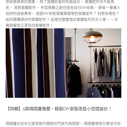
想安裝美美的窗簾， 除了選購好看的布面設計， 窗簾配件也不能馬
虎。 買對窗簾配件， 外型美觀之餘也容易自行DIY安裝， 節省一筆專人
到府的安裝費用。 那麼DIY安裝窗簾需要哪些窗簾配件？ 材質有哪些？
如何選購適合的窗簾配件？ 這裡完整整理出窗簾配件的大小事， 一次
備齊優質又漂亮的窗簾配件！
【特輯】5款隔間簾推薦，輕鬆DIY安裝改造小空間設計！
隔間簾在近年已逐漸取代塑膠拉門來作為隔間。 隔間簾使用方便並可自