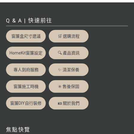
Q & A | 快速前往
窗簾盒尺寸建議
🛒 選購流程
HomeKit窗簾設定
🔍 產品資訊
專人到府服務
✨ 清潔保養
窗簾施工時機
✳️ 售後保固
窗簾DIY自行裝修
🪪 關於我們
焦點快覽