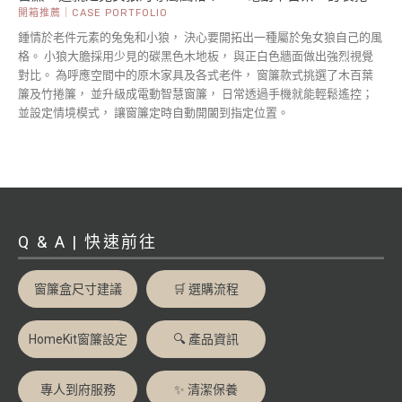
簾・新北窗簾
開箱推薦｜CASE PORTFOLIO
鍾情於老件元素的兔兔和小狼， 決心要開拓出一種屬於兔女狼自己的風
格。 小狼大膽採用少見的碳黑色木地板， 與正白色牆面做出強烈視覺
對比。 為呼應空間中的原木家具及各式老件， 窗簾款式挑選了木百葉
簾及竹捲簾， 並升級成電動智慧窗簾， 日常透過手機就能輕鬆遙控；
並設定情境模式， 讓窗簾定時自動開闔到指定位置。
Q & A | 快速前往
窗簾盒尺寸建議
🛒 選購流程
HomeKit窗簾設定
🔍 產品資訊
專人到府服務
✨ 清潔保養