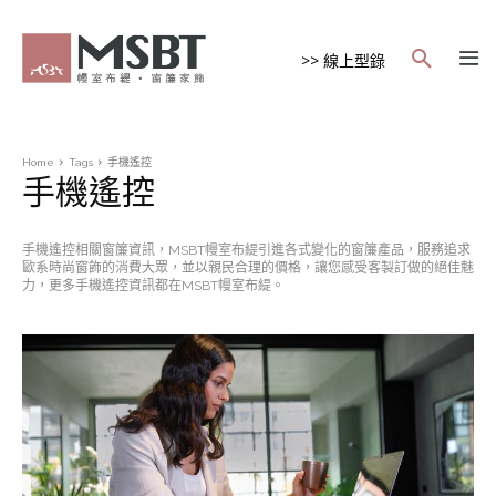
>> 線上型錄
Home
Tags
手機遙控
手機遙控
手機遙控相關窗簾資訊，MSBT幔室布緹引進各式變化的窗簾產品，服務追求
歐系時尚窗飾的消費大眾，並以親民合理的價格，讓您感受客製訂做的絕佳魅
力，更多手機遙控資訊都在MSBT幔室布緹。