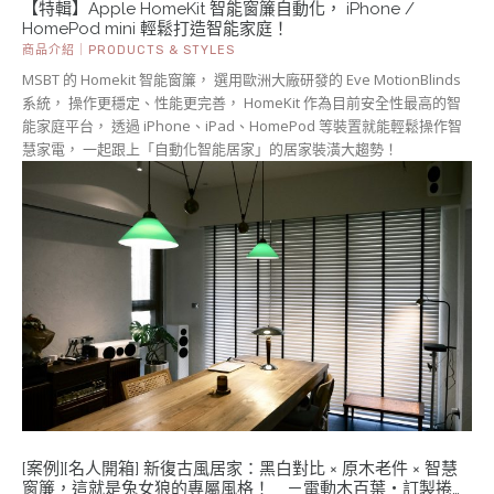
【特輯】Apple HomeKit 智能窗簾自動化， iPhone /
HomePod mini 輕鬆打造智能家庭！
商品介紹｜PRODUCTS & STYLES
MSBT 的 Homekit 智能窗簾， 選用歐洲大廠研發的 Eve MotionBlinds
系統， 操作更穩定、性能更完善， HomeKit 作為目前安全性最高的智
能家庭平台， 透過 iPhone、iPad、HomePod 等裝置就能輕鬆操作智
慧家電， 一起跟上「自動化智能居家」的居家裝潢大趨勢！
[案例][名人開箱] 新復古風居家：黑白對比 × 原木老件 × 智慧
窗簾，這就是兔女狼的專屬風格！ －電動木百葉・訂製捲