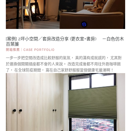
[案例] 2坪小空間／套房改造分享 (更衣室+書房) －白色仿木
百葉簾
開箱推薦｜CASE PORTFOLIO
一步一步把空間改造成比較舒服的氣氛， 真的滿有成就感的， 尤其對
於連換個開關插座都不會的人來說。 改造完成後都不用往外跑咖啡館
了， 在全球防疫期間， 窩在自己家舒舒服服當個健康宅最潮啊！