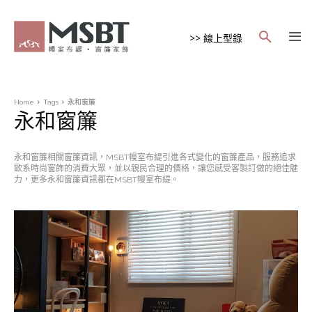
>> 線上型錄
Home
Tags
永和窗簾
永和窗簾
永和窗簾相關窗簾資訊，MSBT幔室布緹引進各式變化的窗簾產品，服務追求
歐系時尚窗飾的消費大眾，並以親民合理的價格，讓您感受客製訂做的絕佳魅
力，更多永和窗簾資訊都在MSBT幔室布緹。