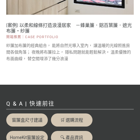
[案例] 以柔和線條打造浪漫居家 －蜂巢簾．鋁百葉簾．遮光
布簾・紗簾
開箱推薦｜CASE PORTFOLIO
紗簾加布簾的經典組合， 能將自然光導入室內， 讓溫暖的光線照進房
間各個角落； 夜晚將布簾拉上， 隱私問題就能輕鬆解決。 溫柔優雅的
布面曲線， 替空間增添了幾分浪漫
Q & A | 快速前往
窗簾盒尺寸建議
🛒 選購流程
HomeKit窗簾設定
🔍 產品資訊