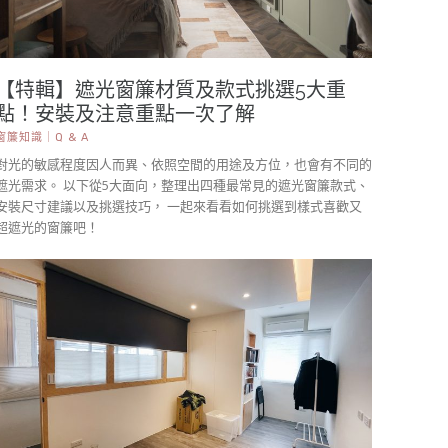
【特輯】遮光窗簾材質及款式挑選5大重
點！安裝及注意重點一次了解
窗簾知識｜Q & A
對光的敏感程度因人而異、依照空間的用途及方位，也會有不同的
遮光需求。 以下從5大面向，整理出四種最常見的遮光窗簾款式、
安裝尺寸建議以及挑選技巧， 一起來看看如何挑選到樣式喜歡又
超遮光的窗簾吧！