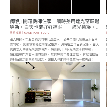
[案例] 開箱機師住家！調時差用遮光窗簾邊
導軌，白天也能好好補眠 －遮光捲簾・
木百葉簾
開箱推薦｜CASE PORTFOLIO
踏入機師和空服員絕美的現代風居家， 公共空間以藤編及木百葉
簾勾勒， 感受慵懶優雅的居家格調。 跨時區工作回到家後， 白天
也需要大量補眠來調整時差。 特別選用「遮光捲簾＋邊導軌」，
類似鐵捲門左右兩側的軌道， 能夠完美包覆住窗框， 有效阻擋窗
邊與窗簾之間的縫隙漏光， 讓白天也能睡得像夜晚一樣香甜！