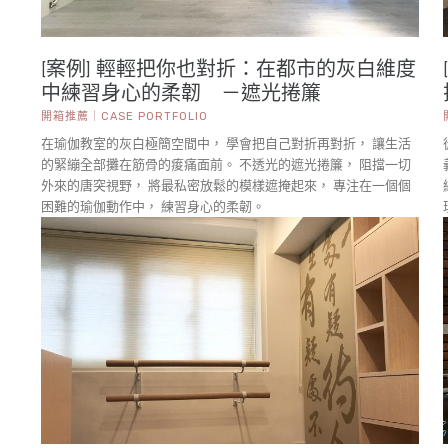
[案例] 輕輕把你也對折：在都市的灰白維度
中練習身心的柔韌 －遮光捲簾
開箱推薦｜CASE PORTFOLIO
在瑜伽教室的灰白極簡空間中， 學會把自己對折再對折， 讓生活
的緊繃全部攤在筋骨的痠痛面前。 不透光的遮光捲簾， 阻擋一切
外來的唐突視野， 將最私密放鬆的模樣遮掩起來， 專注在一個個
困難的瑜伽動作中， 練習身心的柔韌。