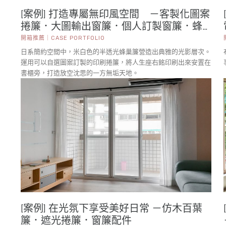
[案例] 打造專屬無印風空間 －客製化圖案
捲簾．大圖輸出窗簾．個人訂製窗簾．蜂
巢簾
開箱推薦｜CASE PORTFOLIO
日系簡約空間中，米白色的半透光蜂巢簾營造出典雅的光影層次。
運用可以自選圖案訂製的印刷捲簾，將人生座右銘印刷出來安置在
書櫃旁，打造放空沈思的一方無垢天地。
[案例] 在光氛下享受美好日常 －仿木百葉
簾．遮光捲簾．窗簾配件