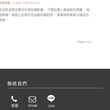
開箱推薦｜CASE PORTFOLIO
若沒有足夠空間另外搭設攝影棚， 只需在牆上裝設遮光捲簾， 就
能將每一個用心完成的作品都珍藏起來， 看看時尚美髮沙龍店怎
麼做！
Page 1 of 3
聯絡我們
致電
Email
Line