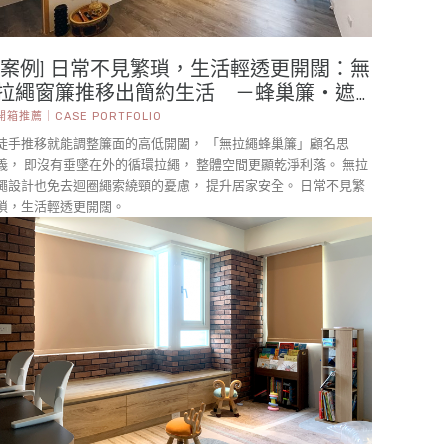
[案例] 日常不見繁瑣，生活輕透更開闊：無
拉繩窗簾推移出簡約生活 －蜂巢簾・遮
光捲簾
開箱推薦｜CASE PORTFOLIO
徒手推移就能調整簾面的高低開闔， 「無拉繩蜂巢簾」顧名思
義， 即沒有垂墜在外的循環拉繩， 整體空間更顯乾淨利落。 無拉
繩設計也免去迴圈繩索繞頸的憂慮， 提升居家安全。 日常不見繁
瑣，生活輕透更開闊。