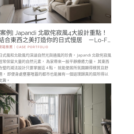
[案例] Japandi 北歐侘寂風4大設計重點！
結合東西之美打造你的日式慢居 －Lo-Fi
風格訂製紗簾・遮光布簾・捲簾
開箱推薦｜CASE PORTFOLIO
日式風和北歐風均深諳自然光與通風的珍貴， Japandi 北歐侘寂風
經常保留大量的自然元素， 為家帶來一股平靜療癒力量。 其東西
合璧的減法設計只要掌握這 4 點， 就能使居所氛圍顯得樸質且舒
適， 即便身處壅塞喧囂的都市也能擁有一個返璞歸真的居所得以
沈澱。