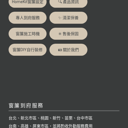
HomeKit窗簾設定
🔍 產品資訊
專人到府服務
✨ 清潔保養
窗簾施工時機
✳️ 售後保固
窗簾DIY自行裝修
🪪 關於我們
窗簾到府服務
台北、新北市區、桃園、新竹、苗栗、台中市區
台南、高雄、屏東市區，並將酌收外勤服務費用