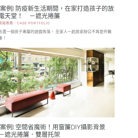
[案例] 防疫新生活期間，在家打造孩子的放
電天堂！ －遮光捲簾
開箱推薦｜CASE PORTFOLIO
布置一個孩子專屬的遊戲角落， 全家人一起居家辦公不再是件難
事！
[案例] 空間省魔術！用窗簾DIY攝影背景
－遮光捲簾．雙層托架