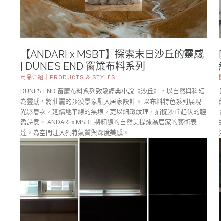
【ANDARI x MSBT】探索末日沙丘的靈感
| DUNE’S END 窗簾布料系列
商品介紹｜PRODUCTS & STYLES
DUNE’S END 窗簾布料系列致敬經典小說《沙丘》，以自然與科幻
為靈感，將壯麗的沙漠景象融入居家設計。 以布料特色系列展現
光影層次，延續地平線的無垠，更以細緻紋理，捕捉沙丘起伏的輕
盈詩意。 ANDARI x MSBT 將粗獷的自然美提煉為居家的藝術表
達，為空間注入獨特氣質與深度美感。