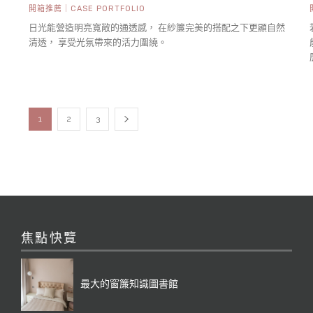
開箱推薦｜CASE PORTFOLIO
日光能營造明亮寬敞的通透感， 在紗簾完美的搭配之下更顯自然
清透， 享受光氛帶來的活力圍繞。
1
2
3
焦點快覽
最大的窗簾知識圖書館