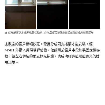
▲ 遮光捲簾下方會再搭配毛刷條，有效阻擋因牆壁些微公差所造成的縫隙漏光
主臥室的窗戶橫幅較寬，需拆分成兩支捲簾才能安裝。經
MSBT 外勤人員現場評估後，確認可於窗戶中段加裝固定邊導
軌，讓左右併裝的兩支遮光捲簾，也成功打造超黑超遮光的睡
眠環境。