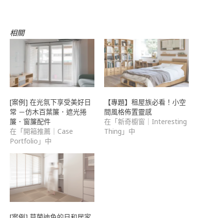
新
開
開
郵
窗
視
啟)
啟)
件
中
窗
傳
開
中
送
啟)
開
連
相關
啟)
結
給
朋
友
(在
新
視
窗
中
開
啟)
[案例] 在光氛下享受美好日
【專題】租屋族必看！小空
常 －仿木百葉簾．遮光捲
間風格佈置靈感
簾．窗簾配件
在「新奇櫥窗｜Interesting
在「開箱推薦｜Case
Thing」中
Portfolio」中
[案例] 莫蘭迪色的日和居家