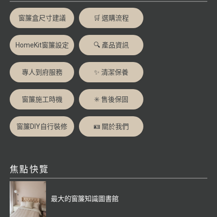
窗簾盒尺寸建議
🛒 選購流程
HomeKit窗簾設定
🔍 產品資訊
專人到府服務
✨ 清潔保養
窗簾施工時機
✳️ 售後保固
窗簾DIY自行裝修
🪪 關於我們
焦點快覽
最大的窗簾知識圖書館