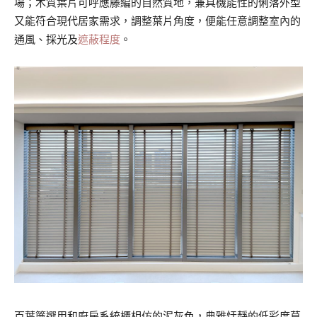
場；木質葉片可呼應藤編的自然質地，兼具機能性的俐落外型
又能符合現代居家需求，調整葉片角度，便能任意調整室內的
通風、採光及
遮蔽程度
。
百葉簾選用和廚房系統櫃相仿的泥灰色，典雅恬靜的低彩度莫