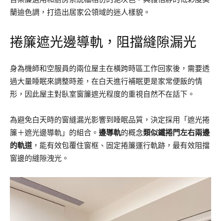
蘭迪色調，打造出居家公領域的迷人樣貌。
捲簾遮光邊導軌，阻擋縫隙漏光
身為機師和空服員的兩位屋主在橫跨時區工作回家後，需要透
過大量睡眠來調整時差，在白天進行補眠更是家常便飯的情
形，因此屋主對臥室窗簾遮光程度的重視自然不在話下。
為避免白天時的窗縫漏光影響到睡眠品質，決定採用「遮光捲
簾＋遮光邊導軌」的組合。
邊導軌
的概念
類似鐵捲門左右兩邊
的軌道
，能有效包覆住窗框、固定捲簾運行軌跡，最有效阻擋
窗邊的縫隙洩光。