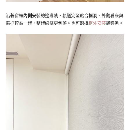
沿著窗框
內側
安裝的邊導軌，軌道完全貼合框洞，外觀看來與
窗框較為一體，整體線條更俐落。也可選擇
框外安裝
邊導軌。