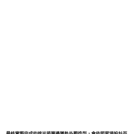
最終實際完成的遮光捲簾邊導軌外觀造型，會依照案場設計而