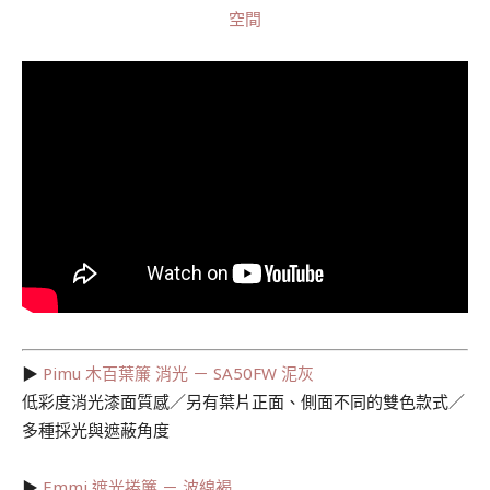
空間
▶︎
Pimu 木百葉簾 消光 － SA50FW 泥灰
低彩度消光漆面質感／另有葉片正面、側面不同的雙色款式／
多種採光與遮蔽角度
▶︎
Emmi 遮光捲簾 － 波線褐