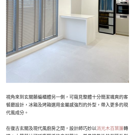
視角來到玄關藤編櫃體另一側，可窺見整體十分簡潔颯爽的客
餐廳設計，冰箱及烤箱選用金屬感強烈的外型，帶入更多的現
代風成分。
在復古玄關及現代風廚房之間，設計師巧妙以
消光木百葉簾
轉