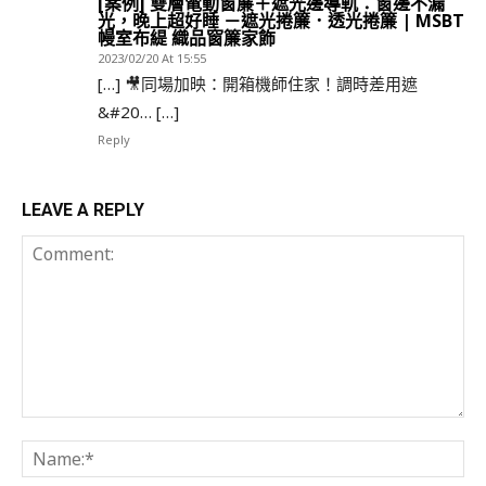
[案例] 雙層電動窗簾＋遮光邊導軌：窗邊不漏
光，晚上超好睡 －遮光捲簾．透光捲簾 | MSBT
幔室布緹 織品窗簾家飾
2023/02/20 At 15:55
[…] 🎥同場加映：開箱機師住家！調時差用遮
&#20… […]
Reply
LEAVE A REPLY