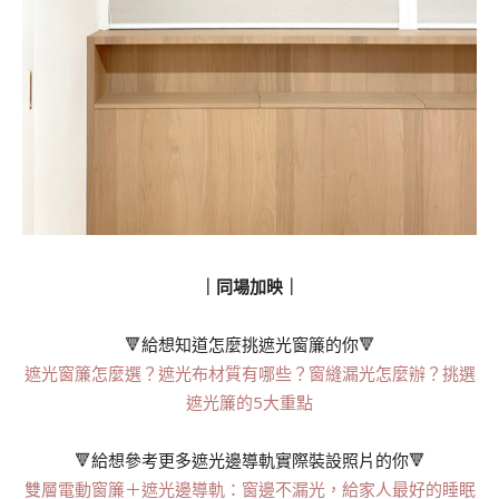
｜同場加映｜
🔻給想知道怎麼挑遮光窗簾的你🔻
遮光窗簾怎麼選？遮光布材質有哪些？窗縫漏光怎麼辦？挑選
遮光簾的5大重點
🔻給想參考更多遮光邊導軌實際裝設照片的你🔻
雙層電動窗簾＋遮光邊導軌：窗邊不漏光，給家人最好的睡眠