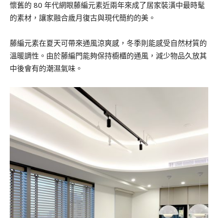
懷舊的 80 年代網眼藤編元素近兩年來成了居家裝潢中最時髦
的素材，讓家融合歲月復古與現代簡約的美。
藤編元素在夏天可帶來通風涼爽感，冬季則能感受自然材質的
溫暖調性。由於藤編門能夠保持櫥櫃的通風，減少物品久放其
中後會有的潮濕氣味。