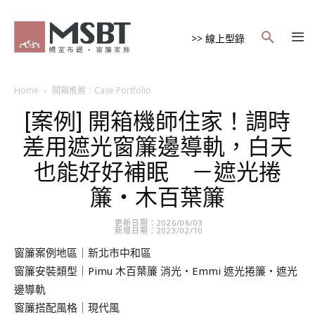
>> 線上型錄
Home
開箱推薦｜Case Portfolio
[案例] 開箱機師住家！調時
差用遮光窗簾邊導軌，白天
也能好好補眠 －遮光捲
簾・木百葉簾
更新日期：2026/06/03
新增日期：2023/02/10
窗簾案例地區｜新北市中和區
窗簾安裝類型｜Pimu 木百葉簾 消光・Emmi 遮光捲簾・遮光
邊導軌
窗簾搭配風格｜現代風