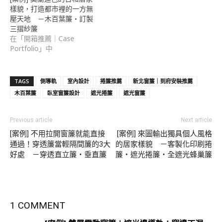
樣貌，打造都市裡的一方無
壓天地 －木百葉簾・訂製
三摺紗簾
在「開箱推薦｜Case
Portfolio」中
TAGS
側導軌
室內設計
捲簾推薦
新北窗簾｜到府安裝推薦
木百葉簾
臥室窗簾設計
遮光捲簾
遮光窗簾
Previous article
Next article
[案例] 不用拉開窗簾就能直接
[案例] 來圖輸出獨具個人風格
通過！穿透簾當輕隔間簾的3大
的居家樣貌 －客製化印刷捲
好處 －穿透直立簾・垂直簾
簾・遮光捲簾・全遮光蜂巢簾
1 COMMENT