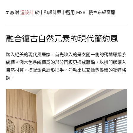
❣️ 感謝
渥設計
於中和設計案中選用 MSBT幔室布緹窗簾
融合復古自然元素的現代簡約風
踏入絕美的現代風居家，首先映入的是玄關一側的落地藤編系
統櫃。淺木色系統櫃爲的部分門板更換成藤編，以拱門狀鑲入
自然材質，搭配金色扇形把手，勾勒出居家慵懶優雅的獨特格
調。