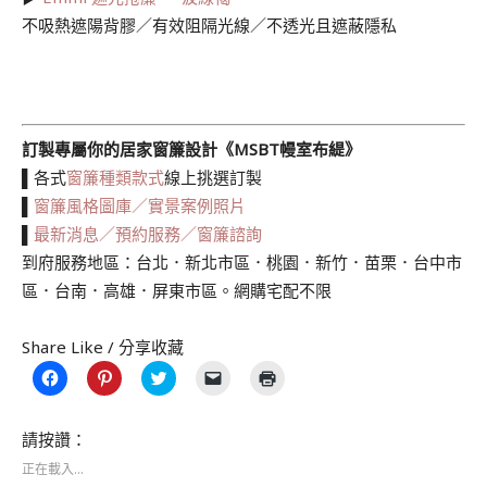
不吸熱遮陽背膠／有效阻隔光線／不透光且遮蔽隱私
訂製專屬你的居家窗簾設計《MSBT幔室布緹》
▌各式
窗簾種類款式
線上挑選訂製
▌
窗簾風格圖庫／實景案例照片
▌
最新消息／預約服務／窗簾諮詢
到府服務地區：台北．新北市區．桃園．新竹．苗栗．台中市
區．台南．高雄．屏東市區。網購宅配不限
Share Like / 分享收藏
按
分
分
按
點
一
享
享
一
這
下
到
到
下
裡
以
Pinterest(在
Twitter(在
即
列
分
新
新
可
印
請按讚：
享
視
視
以
(在
至
窗
窗
電
新
正在載入...
Facebook(在
中
中
子
視