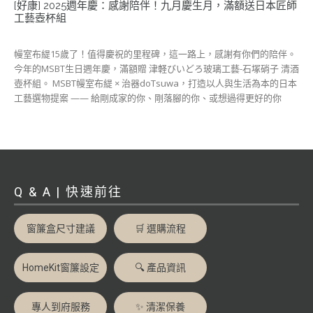
[好康] 2025週年慶：感謝陪伴！九月慶生月，滿額送日本匠師
工藝壺杯組
幔室布緹15歲了！值得慶祝的里程碑，這一路上，感謝有你們的陪伴。
今年的MSBT生日週年慶，滿額贈 津軽びいどろ玻璃工藝-石塚硝子 清酒
壺杯組。 MSBT幔室布緹 × 治器doTsuwa，打造以人與生活為本的日本
工藝選物提案 —— 給剛成家的你、剛落腳的你、或想過得更好的你
Q & A | 快速前往
窗簾盒尺寸建議
🛒 選購流程
HomeKit窗簾設定
🔍 產品資訊
專人到府服務
✨ 清潔保養