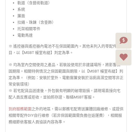
軌道（含藝術軌道）
系統
簾面
拉繩、珠鍊（含垂飾）
托架相關零件
電動馬達
※ 遙控器與遙控器內電池不在保固範圍內。其他未列入的零配件項
目，以【MSBT 幔室布緹】判定為準。
※ 均為室內空間使用之產品，若裝設使用於非建議場所，將影響保
固期限。相關特例情況之保固範圍與期限，以【MSBT 幔室布緹】判
定為準。（例如：安裝於室外、電動窗簾安裝於浴廁高濕空間等非正
常安裝環境）
※ 若宅配貨品送達後，外包裝有明顯的破壞毀損，請現場直接向宅
配人員反應或拒收，並拍照存證、聯絡MSBT客服。
到府服務範圍
之外的地區，需以郵務宅配寄送簾體回廠維修、或提供
相關零配件DIY自行維修（若非保固範圍需負擔往返運費），相關服
務細節依客服人員協談內容為準。