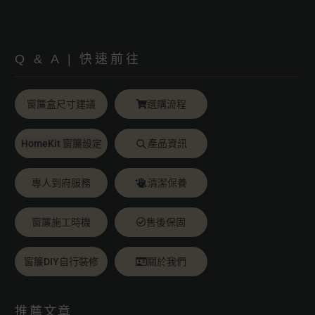
Q & A | 快速前往
窗簾盒尺寸建議
選購流程
HomeKit 窗簾設定
產品資訊
專人到府服務
清潔保養
窗簾施工時機
售後保固
窗簾DIY自行裝修
關於我們
推薦文章