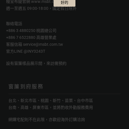
幔室布緹官網
www.msbt.com.tw
好的
週一至週五 09:00-18:00，國定假日除外
聯絡電話
+886 3 4880250 桃園總公司
+886 7 6522880 高雄營業處
客服信箱
service@msbt.com.tw
官方LINE
@INY3243T
設有窗簾樣品展示間，來訪需預約
窗簾到府服務
台北、新北市區、桃園、新竹、苗栗、台中市區
台南、高雄、屏東市區，並將酌收外勤服務費用
網購宅配則不在此限，亦歡迎海外訂購洽詢