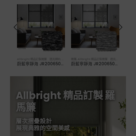
透光網紗
,
捲簾
捲簾
,
Allbright 精品訂製捲簾 透光網紗
Allbright 精品訂製捲簾 透光網紗
,
捲簾
Allbr
蔚藍寧靜海 JR200650012．透光網紗捲簾
蔚藍寧靜海 JR200650011．透光網紗捲簾
蔚藍寧靜海 JR200650009．透光網紗捲簾
Allbright 精品訂製 羅
馬簾
層次摺疊設計
展現典雅的空間美感