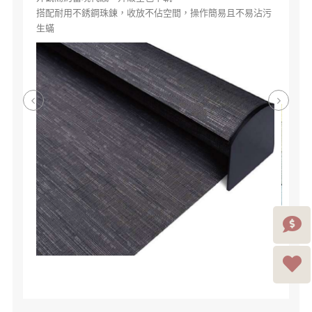
活潑色彩或獨特紋路，保持採光或遮陽隔，風格簡約百搭
易且不易沾污
同時具有細緻質感，實用與搭配功能兼具