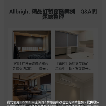
Allbright 精品訂製窗簾案例 Q&A問
題總整理
[案例] 在日光燦爛的窗台
【專題】防塵又美觀的
走慢你的時間 －遮光
精緻型上軌，窗簾遮光
捲簾
更升級！沒有窗簾盒也
好看 －捲簾．斑馬
簾・窗簾配件
我們使用 Cookie 來提供個人化服務和改善您的網站體驗、提供最佳
【專題】用捲簾把客廳
關於「捲簾」，你不可