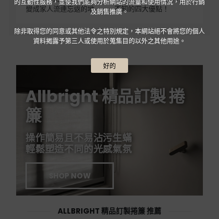
的互動性服務，並使我們能夠分析網站的流量和使用情況，用於行銷
變成家人流連忘返的地
不知的四大優點！
及銷售推廣。
方！5個捲簾靈感應用！
除非取得您的同意或其他法令之特別規定，本網站絕不會將您的個人
資料揭露予第三人或使用於蒐集目的以外之其他用途。
好的
Allbright 精品訂製 捲
簾
操作簡易且不易沾污生蟎
輕鬆塑造不同的光感氣氛
SHOP NOW
ALLBRIGHT 精品訂製捲簾 推薦