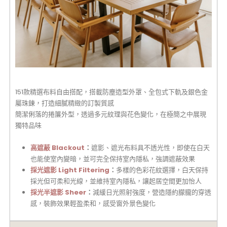
151款精選布料自由搭配，搭載防塵造型外罩、全包式下軌及銀色金
屬珠鍊，打造細膩精緻的訂製質感
簡潔俐落的捲簾外型，透過多元紋理與花色變化，在極簡之中展現
獨特品味
高遮蔽 Blackout
：
遮影、遮光布料具不透光性，即使在白天
也能使室內變暗，並可完全保持室內隱私，強調遮蔽效果
採光遮影 Light Filtering
：
多樣的色彩花紋選擇，白天保持
採光但可柔和光線，並維持室內隱私，讓起居空間更加怡人
採光半遮影 Sheer
：
減緩日光照射強度，營造隱約朦朧的穿透
感，裝飾效果輕盈柔和，感受窗外景色變化