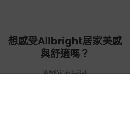
想感受Allbright居家美感
與舒適嗎？
多款時尚布料設計
專業團隊持續開發安全實用的窗簾系統
確保完美的適合安裝在任何室內裝潢
前往 Allbright 精品訂製窗簾 商品頁面