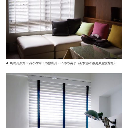
▲ 婉約白葉片 x 白布梯帶，同樣的白，不同的美學（點擊圖片看更多靈感搭配）