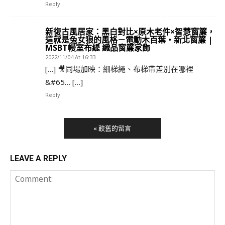
Reply
新復古風居家：黑白對比×原木老件×智慧窗簾，
這就是兔女狼的風格－電動木百葉・新北窗簾 |
MSBT幔室布緹 織品窗簾家飾
2022/11/04 At 16:33
[…] 🎥同場加映：細梯繩、布梯帶差別在哪裡
&#65… […]
Reply
« 較舊的留言
LEAVE A REPLY