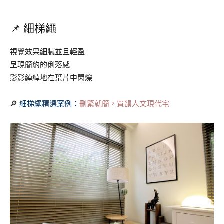
📌 細梯繩
視覺效果細膩並且輕盈
呈現簡約的俐落感
影影綽綽地在葉片中閃爍
🔎
細梯繩精選案例：
刪繁就簡，質韻人文現代宅