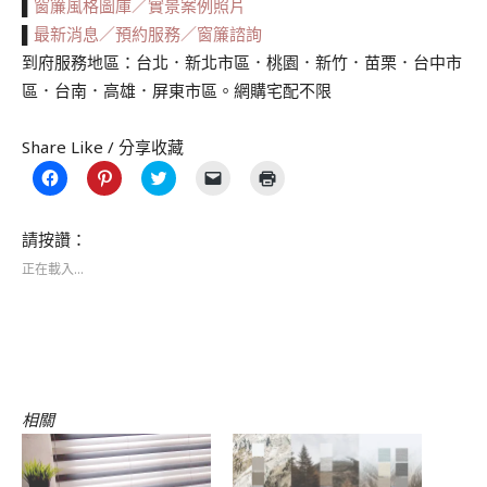
▌
窗簾風格圖庫／實景案例照片
▌
最新消息／預約服務／窗簾諮詢
到府服務地區：台北．新北市區．桃園．新竹．苗栗．台中市
區．台南．高雄．屏東市區。網購宅配不限
Share Like / 分享收藏
按
分
分
按
點
一
享
享
一
這
下
到
到
下
裡
以
Pinterest(在
Twitter(在
即
列
分
新
新
可
印
請按讚：
享
視
視
以
(在
至
窗
窗
電
新
正在載入...
Facebook(在
中
中
子
視
新
開
開
郵
窗
視
啟)
啟)
件
中
窗
傳
開
中
送
啟)
開
連
啟)
結
給
朋
友
(在
相關
新
視
窗
中
開