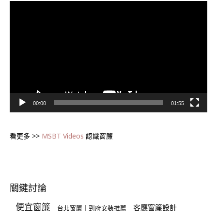
視
訊
播
放
器
00:00
01:55
看更多 >>
MSBT Videos
認識窗簾
關鍵討論
便宜窗簾
客廳窗簾設計
台北窗簾｜到府安裝推薦