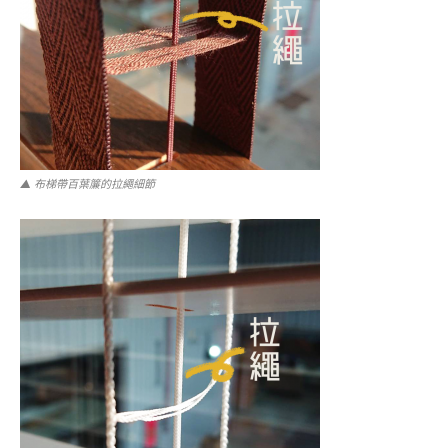
▲ 布梯帶百葉簾的拉繩細節