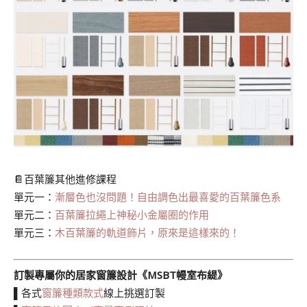
📔百葉簾其他進修課程
單元一：
漸層色也沒問題！自由調色出最喜愛的百葉簾色系
單元二：
百葉簾拉繩上神秘小金屬圈的作用
單元三：
木百葉簾的軌道飾片，原來是這樣來的！
訂製專屬你的居家窗簾設計《MSBT幔室布緹》
▌各式
窗簾種類款式
線上挑選訂製