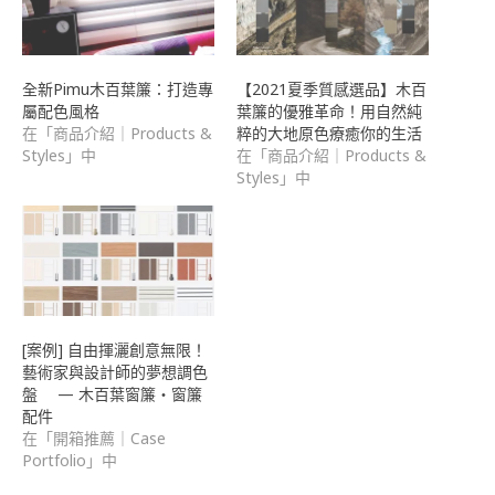
啟)
全新Pimu木百葉簾：打造專
【2021夏季質感選品】木百
屬配色風格
葉簾的優雅革命！用自然純
在「商品介紹｜Products &
粹的大地原色療癒你的生活
Styles」中
在「商品介紹｜Products &
Styles」中
[案例] 自由揮灑創意無限！
藝術家與設計師的夢想調色
盤 — 木百葉窗簾・窗簾
配件
在「開箱推薦｜Case
Portfolio」中