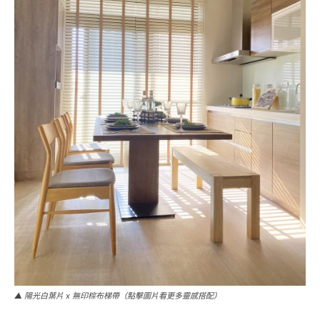
▲ 陽光白葉片 x 無印棕布梯帶（點擊圖片看更多靈感搭配）