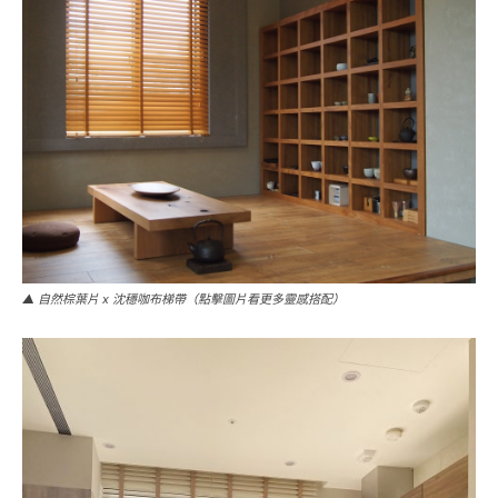
▲ 自然棕葉片 x 沈穩咖布梯帶（點擊圖片看更多靈感搭配）