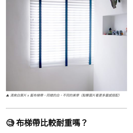
▲ 清爽白葉片 x 藍布梯帶，同樣的白，不同的美學（點擊圖片看更多靈感搭配）
🧐 布梯帶比較耐重嗎？