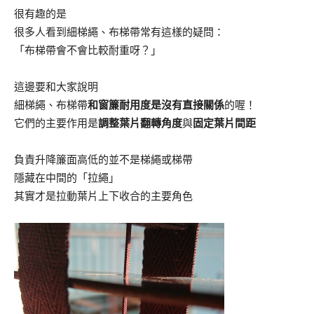
很有趣的是
很多人看到細梯繩、布梯帶常
有這樣的疑問：
「布梯帶會不會比較耐重呀？」
這邊要和大家說明
細梯繩、布梯帶
和窗簾耐用度是沒有直接關係
的喔！
它們的主要作用是
調整葉片翻轉角度
與
固定葉片間距
負責升降簾面高低的並不是梯繩或梯帶
隱藏在中間的「拉繩」
其實才是拉動葉片上下收合的主要角色