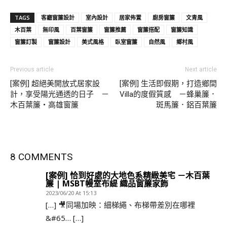
TAGS
客廳窗簾設計
室內設計
居家佈置
廚房窗簾
文青風
木百葉
無印風
百葉窗簾
窗簾推薦
窗簾搭配
窗簾知識
窗簾訂製
窗簾設計
美式風格
臥室窗簾
自然風
鄉村風
Previous article
Next article
[案例] 超絕美開放式居家設
[案例] 生活即假期，打造鄉間
計，享受陽光通透的日子 －
Villa的度假質感 －蜂巢簾．
木百葉簾・高雄窗簾
斑馬簾．鋁百葉簾
8 COMMENTS
[案例] 恰到好處的大地色系精緻美宅 －木百葉
簾 | MSBT幔室布緹 織品窗簾家飾
2023/06/20 At 15:13
[…] 🎥同場加映：細梯繩、布梯帶差別在哪裡
&#65… […]