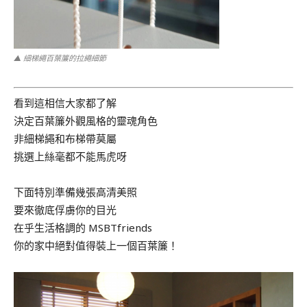
▲ 細梯繩百葉簾的拉繩細節
看到這相信大家都了解
決定百葉簾外觀風格的靈魂角色
非
細梯繩和布梯帶莫屬
挑選上絲毫都不能馬虎呀
下面特別準備幾張高清美照
要來徹底俘虜你的目光
在乎生活格調的 MSBTfriends
你的家中絕對值得裝上一個百葉簾！