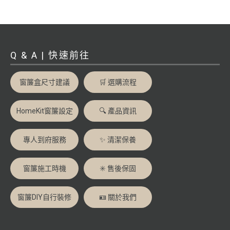
Q & A | 快速前往
窗簾盒尺寸建議
🛒 選購流程
HomeKit窗簾設定
🔍 產品資訊
專人到府服務
✨ 清潔保養
窗簾施工時機
✳️ 售後保固
窗簾DIY自行裝修
🪪 關於我們