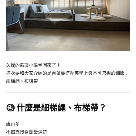
久違的窗簾小學堂回來了！
這次要和大家介紹的是百葉簾搭配美學上最不可忽視的細節：
細梯繩、布梯帶
🧐 什麼是細梯繩、布梯帶？
說再多
不如直接看圖最清楚