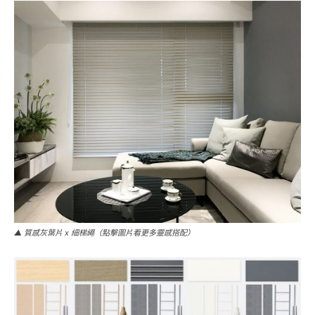
▲ 質感灰葉片 x 細梯繩（點擊圖片看更多靈感搭配）