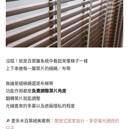
沒錯！就是百葉簾系統中看起來像梯子一樣
上下串連每一層葉片的細繩／布帶
無論是細梯繩還是布梯帶
功能作用都是
負責調整葉片角度
翻轉葉片就能調整
光線進來的多寡以及遮蔽隱私的程度
🔎 更多木百葉絕美案例：
開放式居家設計，享受陽光通透的
日子