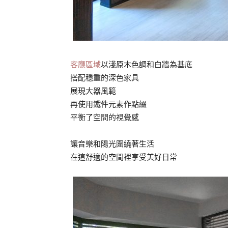
客廳區域
以淺原木色調和白牆為基底
搭配穩重的深色家具
展現大器風範
再使用鐵件元素作點綴
平衡了空間的視覺感
讓音樂和陽光圍繞著生活
在這舒適的空間裡享受美好日常