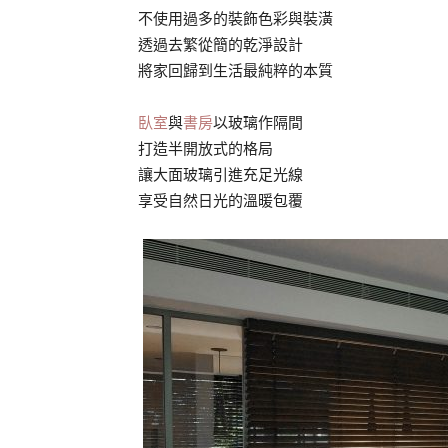
不使用過多的裝飾色彩與裝潢
透過去繁從簡的乾淨設計
將家回歸到生活最純粹的本質
臥室
與
書房
以玻璃作隔間
打造半開放式的格局
讓大面玻璃引進充足光線
享受自然日光的溫暖包覆