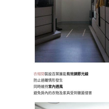
衣帽間
裝設百葉簾能
有效調節光線
防止過曬情形發生
同時維持
室內通風
避免房內的衣物及家具受到黴菌侵害