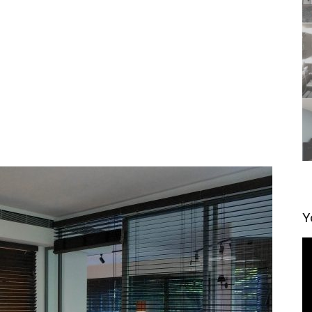
Y
視
訊
播
放
器