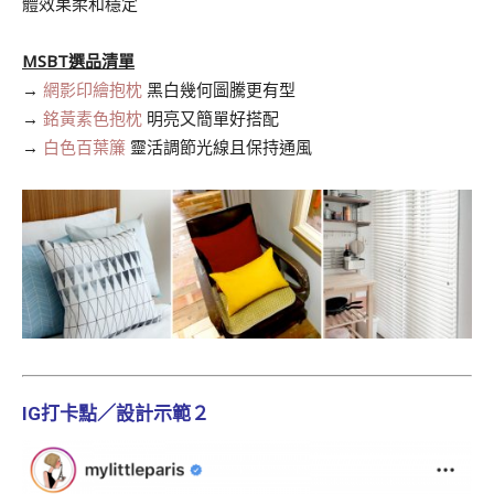
體效果柔和穩定
.
MSBT選品清單
→
網影印繪抱枕
黑白幾何圖騰更有型
→
銘黃素色抱枕
明亮又簡單好搭配
→
白色百葉簾
靈活調節光線且保持通風
IG打卡點／設計
示範２