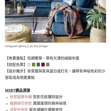
instagram @mrs_k_at_the_bridge
【佈置重點】低調奢華、帶有光澤的絨緞布面
【搭配色票】
▉
▉
▉
▉
▉
【設計撇步】
背景牆與家具留白或打灰，讓帶有神祕色彩的沙
發區成為視覺重點
.
MSBT選品清單
→
枝葉圖案布簾
剪影花紋獨特設計
→
織錦緹花抱枕
異國風情的森林祕境
→
深藍色抱枕
藍色調襯托優雅率性