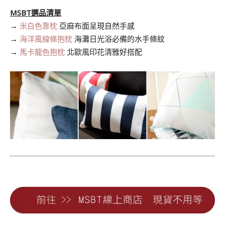
MSBT選品清單
→
米白色靠枕
亞麻布面呈現自然手感
→
海洋風線條抱枕
海灘日光浴必備的水手條紋
→
馬卡龍色抱枕
北歐風印花清雅好搭配
.
.