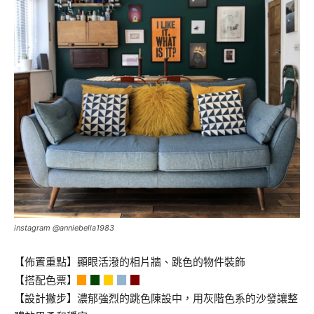
instagram @anniebella1983
【佈置重點】顯眼活潑的相片牆、跳色的物件裝飾
【搭配色票】
▉
▉
▉
▉
▉
【設計撇步】濃郁強烈的跳色陳設中，用灰階色系的沙發讓整