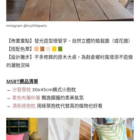
instagram @mylittleparis
【佈置重點】發光造型燈管字、自然立體的植栽牆（或花牆）
【搭配色票】
▉
▉
▉
▉
▉
【設計撇步】不多
修飾的原木大桌，為榖倉鄉村風增添不造做
的灑脫況味
.
MSBT選品清單
→
沙發靠枕
30x45cm橫式小抱枕
→
素色布簾紗簾
飄逸朦朧的柔美氣氛
→
清新綠抱枕
用綠葉抱枕代替真的植物也好看