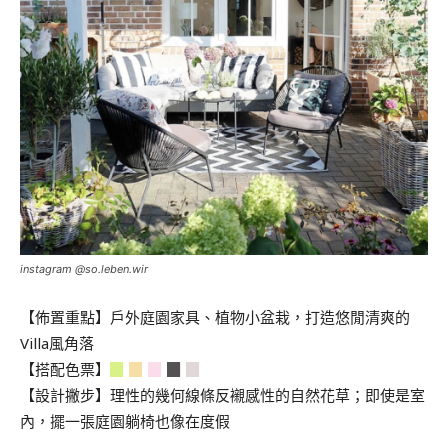
instagram @so.leben.wir
【佈置重點】戶外庭園家具、植物小盆栽，打造悠閒清爽的
Villa風角落
【搭配色票】
▉
▉
▉
▉
▉
【設計撇步】理性的幾何線條反襯感性的自然花草；即使是室
內，擺一張庭園躺椅也像在度假
.