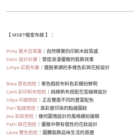
.
【 MSBT幔室布緹 】：
Pimu 實木百葉簾
｜自然樸實的印刷木紋質感
Dazo 設計紗簾
｜營造浪漫優雅的裝飾效果
Limya 彩藝布簾
｜擺脫單調的多樣色彩與花紋設計
Basa 原色抱枕
｜單色粗紋布料色彩繽紛鮮明
Canli 彩印帆布抱枕
｜純棉帆布搭配花型線條設計
Udya 印繪抱枕
｜正反雙面不同的豐富配色
Dari 點線抱枕
｜高彩度印染的點線圖紋
Jiva 彩紋抱枕
｜幾何圖塊設計的風格繽紛搶眼
Patti 緹花抱枕
｜優雅中帶有個性的花紋設計
Laina 雙色抱枕
｜圖騰裝飾品味生活的首選