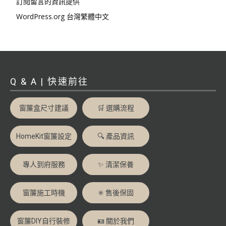
訂閱留言的資訊提供
WordPress.org 台灣繁體中文
Q & A | 快速前往
窗簾盒尺寸建議
🛒 選購流程
HomeKit窗簾設定
🔍 產品資訊
專人到府服務
✨ 清潔保養
窗簾施工時機
✳️ 售後保固
窗簾DIY自行裝修
🪪 關於我們