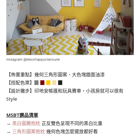
instagram @decohappyclairoune
【佈置重點】幾何三角形圖案、大色塊牆面油漆
【搭配色票】
▉
▉
▉
▉
▉
【設計撇步】印地安帳篷和玩具賽車，小孩房就可以很有
Style
.
MSBT選品清單
→
黑白圖騰抱枕
正反雙色呈現不同的黑白比重
→
三角形圖案抱枕
幾何色塊怎麼擺放都好看