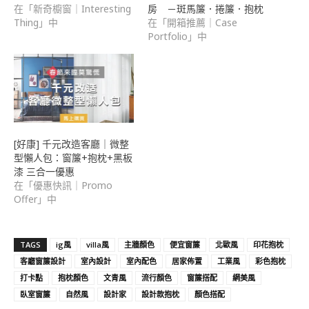
在「新奇櫥窗｜Interesting
房 －斑馬簾．捲簾．抱枕
Thing」中
在「開箱推薦｜Case
Portfolio」中
[好康] 千元改造客廳｜微整
型懶人包：窗簾+抱枕+黑板
漆 三合一優惠
在「優惠快訊｜Promo
Offer」中
TAGS
ig風
villa風
主牆顏色
便宜窗簾
北歐風
印花抱枕
客廳窗簾設計
室內設計
室內配色
居家佈置
工業風
彩色抱枕
打卡點
抱枕顏色
文青風
流行顏色
窗簾搭配
網美風
臥室窗簾
自然風
設計家
設計款抱枕
顏色搭配