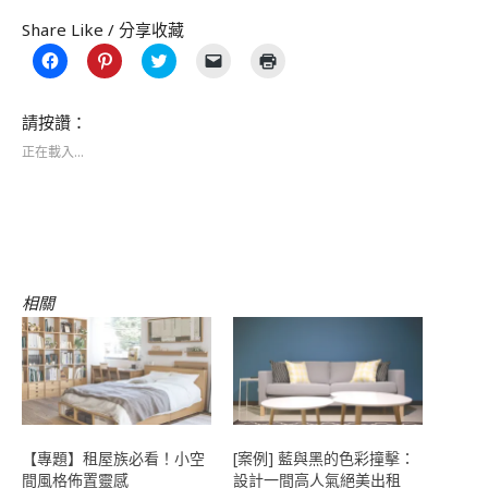
Share Like / 分享收藏
按
分
分
按
點
一
享
享
一
這
下
到
到
下
裡
以
Pinterest(在
Twitter(在
即
列
分
新
新
可
印
請按讚：
享
視
視
以
(在
至
窗
窗
電
新
正在載入...
Facebook(在
中
中
子
視
新
開
開
郵
窗
視
啟)
啟)
件
中
窗
傳
開
中
送
啟)
開
連
啟)
結
給
朋
友
(在
相關
新
視
窗
中
開
啟)
【專題】租屋族必看！小空
[案例] 藍與黑的色彩撞擊：
間風格佈置靈感
設計一間高人氣絕美出租