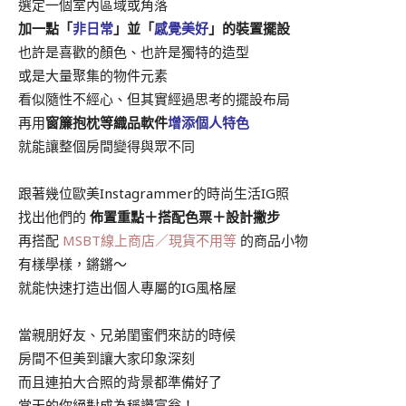
選定一個室內區域或角落
加一點「
非日常
」並「
感覺美好
」的裝置擺設
也許是喜歡的顏色、也許是獨特的造型
或是大量聚集的物件元素
看似隨性不經心、但其實經過思考的擺設布局
再用
窗簾抱枕等織品軟件
增添個人特色
就能讓整個房間變得與眾不同
跟著幾位歐美
Instagrammer
的時尚生活IG照
找出他們的
佈置重點＋搭配色票＋設計撇步
再搭配
MSBT線上商店／現貨不用等
的商品小物
有樣學樣，鏘鏘～
就能快速打造出個人專屬的IG風格屋
當親朋好友、兄弟閨蜜們來訪的時候
房間不但美到讓大家印象深刻
而且連拍大合照的背景都準備好了
當天的你絕對成為稱讚富翁！