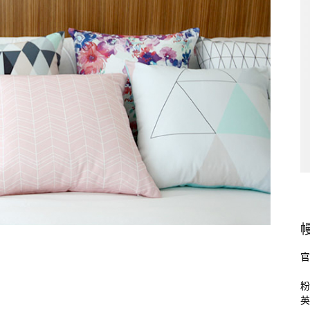
官
粉
英