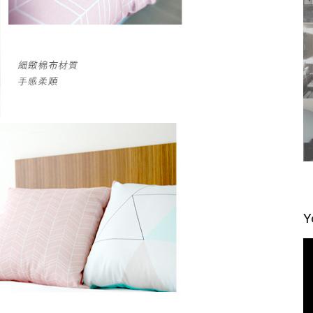
Y
視
訊
播
放
器