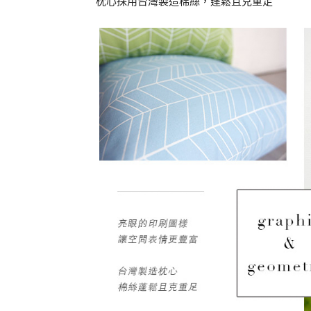
枕心採用台灣製造棉絲，蓬鬆且克重足