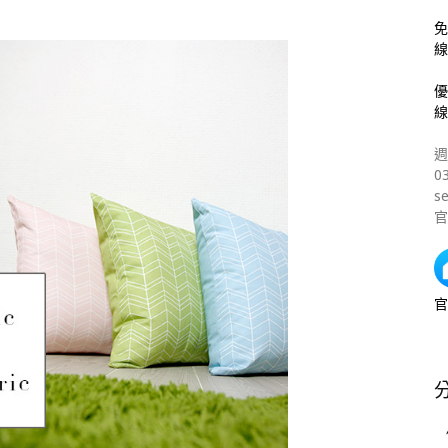
免
線
優
線
週
0
s
官
官