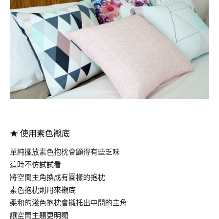
.
★
使用素色襯底
單純擺放素色抱枕會顯得有些乏味
這時不仿試試看
將空間主角換成有圖樣的抱枕
素色抱枕則用來襯底
柔和的淺色抱枕會襯托出中間的主角
讓空間主題更明顯