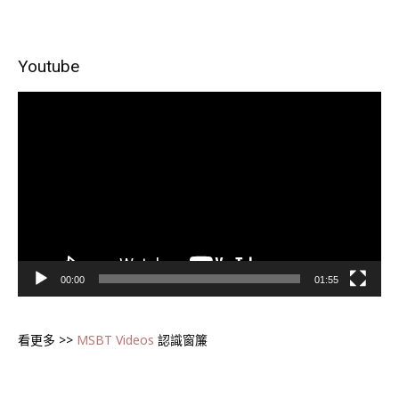
Youtube
視
訊
播
放
器
00:00
01:55
看更多 >>
MSBT Videos
認識窗簾