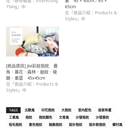
在「新奇櫥窗｜Interesting
紫 45 × 45cm／65 ×
Thing」中
65cm
在「商品介紹｜Products &
Styles」中
[商品資訊] Jivi彩紋抱枕 疊
角．萬花．森林．脈紋．稜
鏡．墨雲 45x45cm
在「商品介紹｜Products &
Styles」中
TAGS
北歐風
印花抱枕
大抱枕
室內配色
居家佈置
工業風
抱枕
抱枕顏色
文青風
沙發抱枕
沙發靠枕
短毛抱枕
素色抱枕
裝飾抱枕
設計抱枕
設計款抱枕
鄉村風