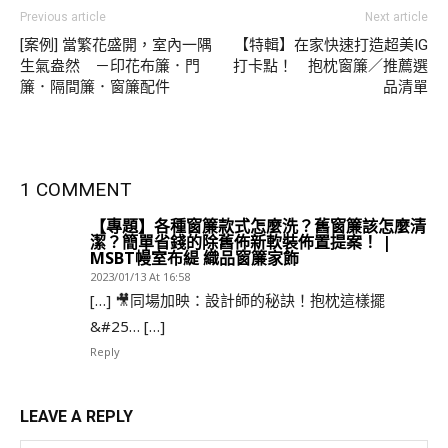
Previous article
Next article
[案例] 當繁花盛開，室內一隅
【特輯】在家快速打造超美IG
生氣盎然 －印花布簾．門
打卡點！ 抱枕窗簾／推薦選
簾．隔間簾．窗簾配件
品清單
1 COMMENT
【專題】各種窗簾款式怎麼洗？舊窗簾該怎麼清
潔？簡單省錢的除舊佈新軟裝佈置提案！ |
MSBT幔室布緹 織品窗簾家飾
2023/01/13 At 16:58
[…] 🎥同場加映：設計師的秘訣！抱枕這樣擺
&#25… […]
Reply
LEAVE A REPLY