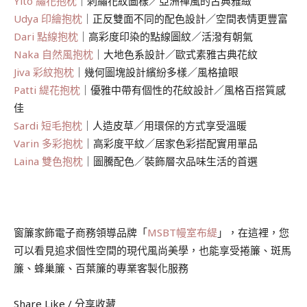
Yito 繡花抱枕
｜刺繡花紋圖樣／亞洲禪風的古典雅緻
Udya 印繪抱枕
｜正反雙面不同的配色設計／空間表情更豐富
Dari 點線抱枕
｜高彩度印染的點線圖紋／活潑有朝氣
Naka 自然風抱枕
｜大地色系設計／歐式素雅古典花紋
Jiva 彩紋抱枕
｜幾何圖塊設計繽紛多樣／風格搶眼
Patti 緹花抱枕
｜優雅中帶有個性的花紋設計／風格百搭質感
佳
Sardi 短毛抱枕
｜人造皮草／用環保的方式享受溫暖
Varin 多彩抱枕
｜高彩度平紋／居家色彩搭配實用單品
Laina 雙色抱枕
｜圖騰配色／裝飾層次品味生活的首選
窗簾家飾電子商務領導品牌「
MSBT幔室布緹
」，在這裡，您
可以看見追求個性空間的現代風尚美學，也能享受捲簾、斑馬
簾、蜂巢簾、百葉簾的專業客製化服務
Share Like / 分享收藏