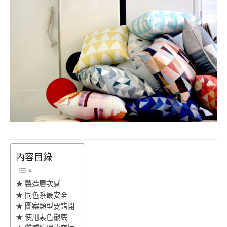
內容目錄
★ 製造層次感
★ 同色系最安全
★ 圖案類型要錯開
★ 使用素色襯底