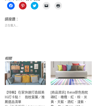
按
分
分
按
點
一
享
享
一
這
下
到
到
下
裡
以
Pinterest(在
Twitter(在
即
列
分
新
新
可
印
請按讚：
享
視
視
以
(在
至
窗
窗
電
新
正在載入...
Facebook(在
中
中
子
視
新
開
開
郵
窗
視
啟)
啟)
件
中
窗
傳
開
中
送
啟)
開
連
啟)
結
給
朋
友
(在
相關
新
視
窗
中
開
啟)
【特輯】在家快速打造超美
[商品資訊] Basa原色抱枕
IG打卡點！ 抱枕窗簾／推
磚紅．橄欖．紅．棕．米
薦選品清單
黃．天藍．酒紅．淺紫．