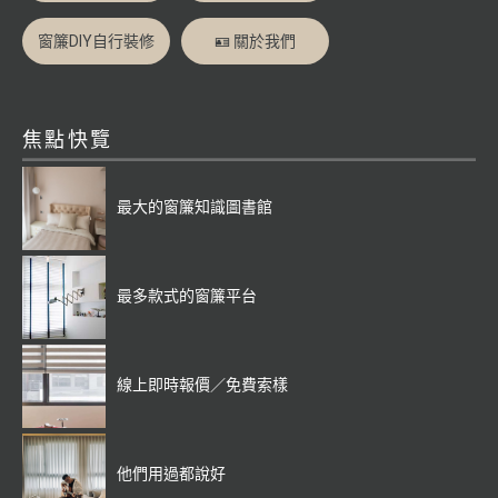
窗簾DIY自行裝修
🪪 關於我們
焦點快覽
最大的窗簾知識圖書館
最多款式的窗簾平台
線上即時報價／免費索樣
他們用過都說好