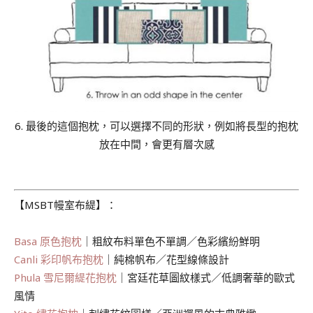
6. 最後的這個抱枕，可以選擇不同的形狀，例如將長型的抱枕
放在中間，會更有層次感
.
【MSBT幔室布緹】：
Basa 原色抱枕
｜粗紋布料單色不單調／色彩繽紛鮮明
Canli 彩印帆布抱枕
｜純棉帆布／花型線條設計
Phula 雪尼爾緹花抱枕
｜宮廷花草圖紋樣式／低調奢華的歐式
風情