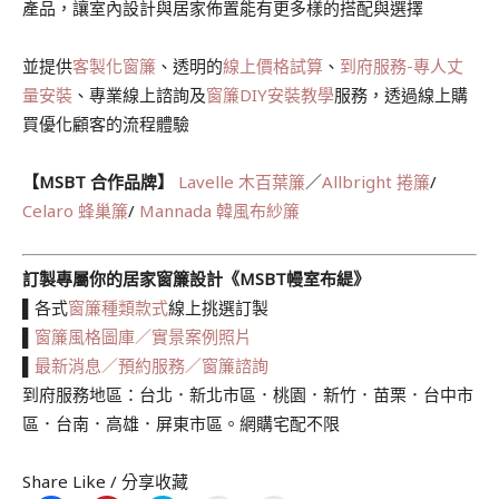
產品，讓室內設計與居家佈置能有更多樣的搭配與選擇
並提供
客製化窗簾
、透明的
線上價格試算
、
到府服務-專人丈
量安裝
、專業線上諮詢及
窗簾DIY安裝教學
服務，透過線上購
買優化顧客的流程體驗
【MSBT 合作品牌】
Lavelle 木百葉簾
／
Allbright 捲簾
/
Celaro 蜂巢簾
/
Mannada 韓風布紗簾
訂製專屬你的居家窗簾設計《MSBT幔室布緹》
▌各式
窗簾種類款式
線上挑選訂製
▌
窗簾風格圖庫／實景案例照片
▌
最新消息／預約服務／窗簾諮詢
到府服務地區：台北．新北市區．桃園．新竹．苗栗．台中市
區．台南．高雄．屏東市區。網購宅配不限
Share Like / 分享收藏