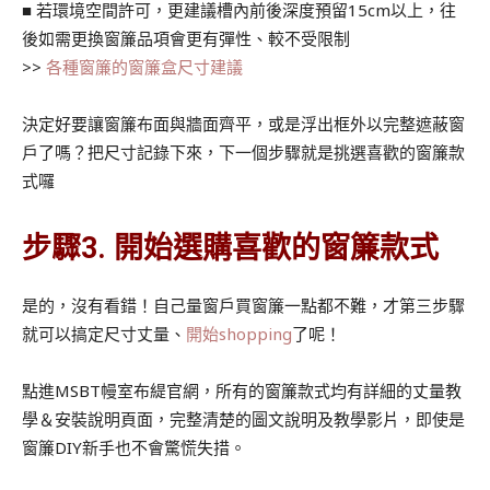
■ 若環境空間許可，更建議槽內前後深度預留15cm以上，往
後如需更換窗簾品項會更有彈性、較不受限制
>>
各種窗簾的窗簾盒尺寸建議
決定好要讓窗簾布面與牆面齊平，或是浮出框外以完整遮蔽窗
戶了嗎？把尺寸記錄下來，下一個步驟就是挑選喜歡的窗簾款
式囉
步驟3. 開始選購喜歡的窗簾款式
是的，沒有看錯！自己量窗戶買窗簾一點都不難，才第三步驟
就可以搞定尺寸丈量、
開始shopping
了呢！
點進MSBT幔室布緹官網，所有的窗簾款式均有詳細的丈量教
學＆安裝說明頁面，完整清楚的圖文說明及教學影片，即使是
窗簾DIY新手也不會驚慌失措。