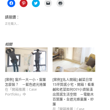
按
分
分
按
點
一
享
享
一
這
下
到
到
下
裡
以
Pinterest(在
Twitter(在
即
列
分
新
新
可
印
請按讚：
享
視
視
以
(在
至
窗
窗
電
新
正在載入...
Facebook(在
中
中
子
視
新
開
開
郵
窗
視
啟)
啟)
件
中
窗
傳
開
中
送
啟)
開
連
相關
啟)
結
給
朋
友
(在
新
視
窗
中
開
啟)
[案例] 窗戶一大一小，窗簾
[案例][名人開箱] 鹹菜日常
怎麼裝？ －藍色遮光捲簾
15坪質感小宅，開箱！看重
在「開箱推薦｜Case
鹹和老菜如何DIY小資裝潢
Portfolio」中
出質感生活空間 －電動木
百葉簾・全遮光蜂巢簾・紗
簾
在「開箱推薦｜Case