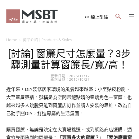
>> 線上型錄
Home
商品介紹｜Products & Styles
[討論] 窗簾尺寸怎麼量？3步
驟測量計算窗簾長/寬/高！
更新日期：2025/11/17
新增日期：2010/10/27
近年來，DIY裝修居家環境的風氣越來越盛：小至貼皮粉刷、
大至蓋屋築牆。號稱是為空間畫龍點睛的靈魂角色－窗簾，也
越來越多人跳脫只能到窗簾店訂作並請人安裝的思維，改為自
己動手DIY，打造專屬的生活氛圍。
購買窗簾，無論是決定在大賣場挑選、或到網路商店選購，通
常會先面臨到的問題是：
「要買多大的窗簾？」「要怎麼量窗