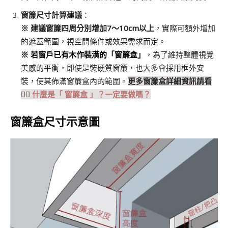
窗簾尺寸計算建議
：
※ 建議窗簾四周分別增加7～10cm以上
，實際可額外增加
的遮蓋範圍，視空間條件或效果需求而定。
※ 若窗戶已有木作裝潢的「窗簾盒」
，為了維持整體視覺
美感的平衡，即使是裝硬質窗簾，也大多會採用框外安
裝，使其佈滿窗簾盒內的範圍。
更多窗簾盒詳細資訊請看
👉🏻
什麼是「 窗簾盒 」？一定要做嗎？
窗簾盒尺寸示意圖