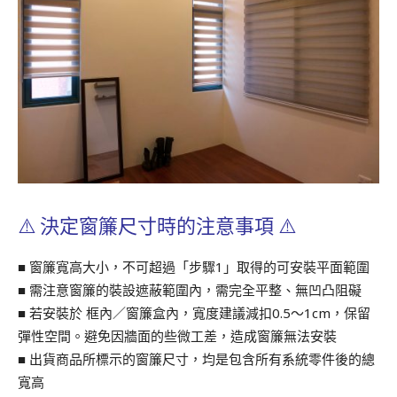
⚠️
決定窗簾尺寸時的注意事項
⚠️
■ 窗簾寬高大小，不可超過「步驟1」取得的可安裝平面範圍
■ 需注意窗簾的裝設遮蔽範圍內，需完全平整、無凹凸阻礙
■ 若安裝於 框內／窗簾盒內，寬度建議減扣0.5～1cm，保留
彈性空間。避免因牆面的些微工差，造成窗簾無法安裝
■ 出貨商品所標示的窗簾尺寸，均是包含所有系統零件後的總
寬高