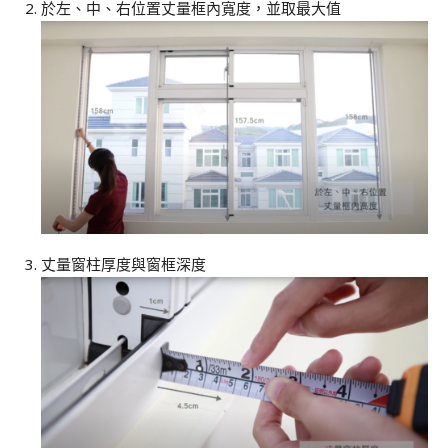
於左、中、右位置丈量框內寬度，並取最大值
丈量窗柱厚度與窗框深度