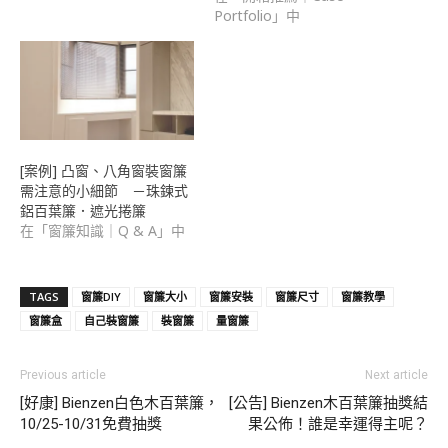
Portfolio」中
[案例] 凸窗、八角窗裝窗簾
需注意的小細節 －珠鍊式
鋁百葉簾．遮光捲簾
在「窗簾知識｜Q & A」中
TAGS
窗簾DIY
窗簾大小
窗簾安裝
窗簾尺寸
窗簾教學
窗簾盒
自己裝窗簾
裝窗簾
量窗簾
Previous article
Next article
[好康] Bienzen白色木百葉簾，
[公告] Bienzen木百葉簾抽獎結
10/25-10/31免費抽獎
果公佈！誰是幸運得主呢？