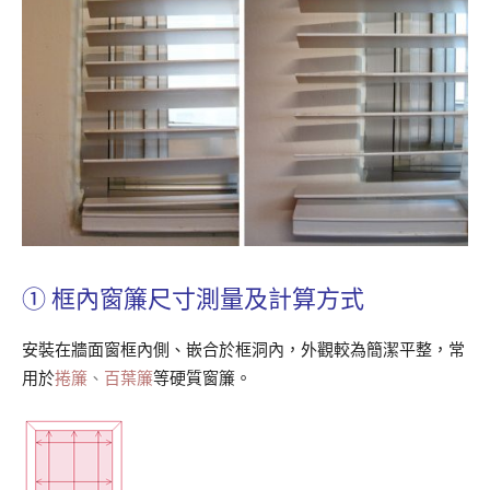
①
框內窗簾尺寸測量及計算方式
安裝在牆面窗框內側、嵌合於框洞內，外觀較為簡潔平整，常
用於
捲簾
、
百葉簾
等硬質窗簾。