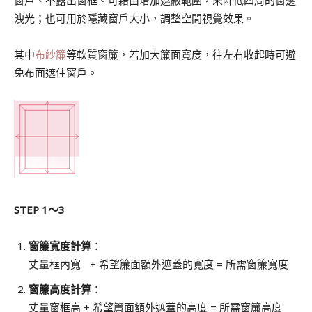
窗戶、不露出窗框。可藉由增加遮蔽範圍，來降低四周的窗邊
洩光；也可用於隱藏窗戶大小，調整空間視覺效果。
其中
布紗簾
等軟質窗簾，若加大簾面寬度，往左右收起時可避
免布面遮住窗戶。
STEP 1～3
窗簾寬度計算
：
丈量框內寬 + 希望簾面額外遮蓋的寬度 = 所需窗簾寬度
窗簾高度計算
：
丈量窗框高 + 希望簾面額外遮蓋的高度 = 所需窗簾高度