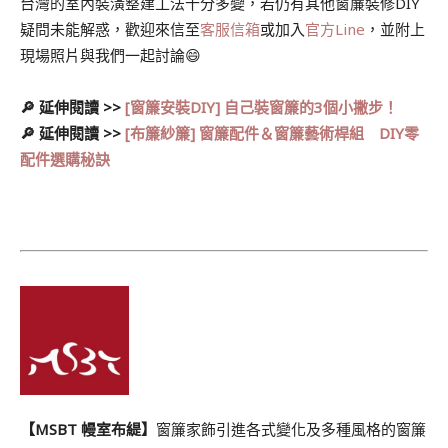
台灣的室內裝潢整建工法十分多變，若仍有其他窗簾裝修DIY
疑問未能解惑，歡迎來信至
客服信箱
或加入
官方Line
，並附上
現場照片與我們一起討論😄
🔎
延伸閱讀 >>
[窗簾安裝DIY] 自己裝窗簾的3個小撇步！
🔎 延伸閱讀 >>
[布簾紗簾] 窗簾配件＆窗簾藝術桿組 DIY零
配件選購秘訣
【MSBT 幔室布緹】
窗簾家飾引進各式變化及多種風格的窗簾