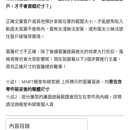
戶，才不會買錯尺寸？」
正確丈量窗戶或其他預計安裝位置的範圍大小，才能避免陷入
軌道太寬塞不進框內、窗框太淺無法安裝、或布面太小無法遮
住窗戶玻璃等窘境。
窗簾尺寸不正確，除了會讓窗簾遮蔽遮光的效果大打折扣，風
格視覺也會大受影響呢！現在就跟著以下3個步驟進行丈量，
買到正確尺寸的窗簾絕非難事！
※註1：MSBT幔室布緹官網 上所標示的窗簾寬高，均
是包含
零件裝妥後的整體尺寸
※註2：部分簾型的簾面遮蔽範圍會因左右零件而內縮，詳情
請洽詢幔室布緹客服人員
內容目錄