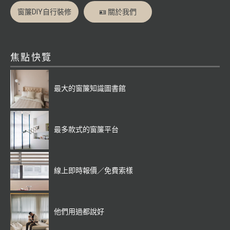
窗簾DIY自行裝修
🪪 關於我們
焦點快覽
最大的窗簾知識圖書館
最多款式的窗簾平台
線上即時報價／免費索樣
他們用過都說好