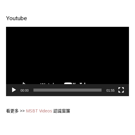
Youtube
視
訊
播
放
器
00:00
01:55
看更多 >>
MSBT Videos
認識窗簾