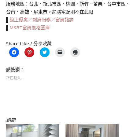
服務地區：台北．新北市區．桃園．新竹．苗栗．台中市區．
台南．高雄．屏東市。網購宅配則不在此限
▌
線上優惠／到府服務／窗簾諮詢
▌
MSBT窗簾風格圖庫
Share Like / 分享收藏
按
分
分
按
點
一
享
享
一
這
下
到
到
下
裡
以
Pinterest(在
Twitter(在
即
列
分
新
新
可
印
請按讚：
享
視
視
以
(在
至
窗
窗
電
新
正在載入...
Facebook(在
中
中
子
視
新
開
開
郵
窗
視
啟)
啟)
件
中
窗
傳
開
中
送
啟)
開
連
啟)
結
給
朋
友
(在
相關
新
視
窗
中