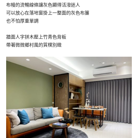
布幔的流暢線條讓灰色顯得活潑迷人
可以放心在落地窗掛上一整面的灰色布簾
也不怕厚重單調
牆面人字拼木壓上竹青色背板
帶著微微鄉村風的質樸別緻