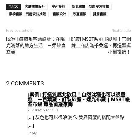
TAGS
客廳窗簾設計
室內設計
新北窗簾｜到府安裝推薦
板橋窗簾｜到府安裝推薦
窗簾設計
臥室窗簾
雙層窗簾
Previous article
Next article
[案例] 療癒系客廳設計：在陽
[好康] MSBT暖心耶誕城！官網
光灑落的地方生活 －柔紗直
線上商店滿千免運，再送聖誕
立簾
小樹掛飾！
2 COMMENTS
[案例] 打造質感北歐風！自然沈穩也可以很童
趣 －百葉簾・訂製紗簾・遮光布簾 | MSBT幔
室布緹 織品窗簾家飾
2021/06/15 At 11:51
[…] 灰色也可以很浪漫 🔍 雙層窗簾的搭配大盤點
[…]
Reply