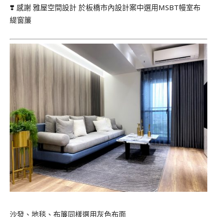
❣️ 感謝
雅屋空間設計
於板橋市內設計案中選用MSBT幔室布
緹窗簾
沙發、地毯、布簾同樣選用灰色布面