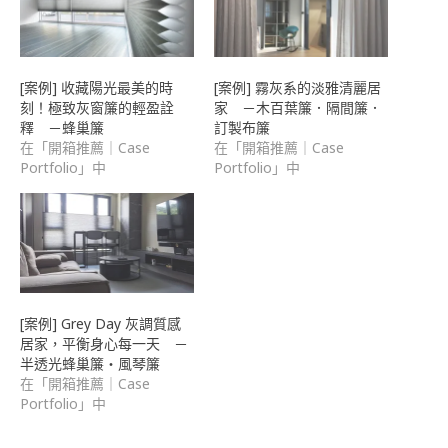
開
啟)
[案例] 收藏陽光最美的時
[案例] 霧灰系的淡雅清麗居
刻！極致灰窗簾的輕盈詮
家 －木百葉簾．隔間簾．
釋 －蜂巢簾
訂製布簾
在「開箱推薦｜Case
在「開箱推薦｜Case
Portfolio」中
Portfolio」中
[案例] Grey Day 灰調質感
居家，平衡身心每一天 －
半透光蜂巢簾・風琴簾
在「開箱推薦｜Case
Portfolio」中