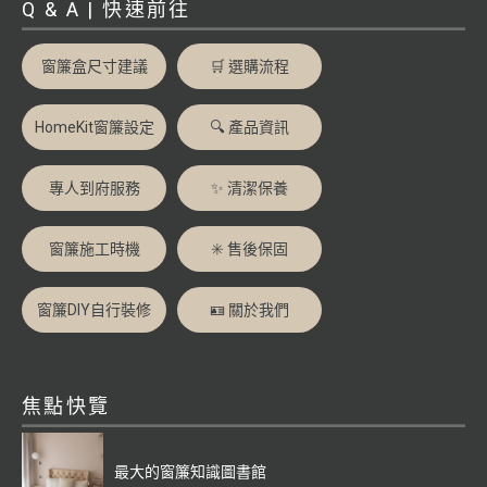
Q & A | 快速前往
窗簾盒尺寸建議
🛒 選購流程
HomeKit窗簾設定
🔍 產品資訊
專人到府服務
✨ 清潔保養
窗簾施工時機
✳️ 售後保固
窗簾DIY自行裝修
🪪 關於我們
焦點快覽
最大的窗簾知識圖書館