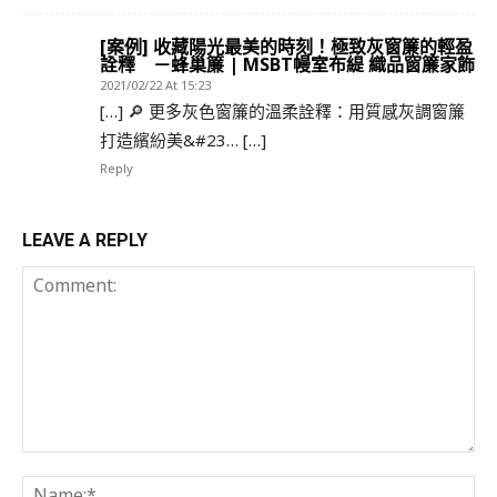
[案例] 收藏陽光最美的時刻！極致灰窗簾的輕盈
詮釋 －蜂巢簾 | MSBT幔室布緹 織品窗簾家飾
2021/02/22 At 15:23
[…] 🔎 更多灰色窗簾的溫柔詮釋：用質感灰調窗簾
打造繽紛美&#23… […]
Reply
LEAVE A REPLY