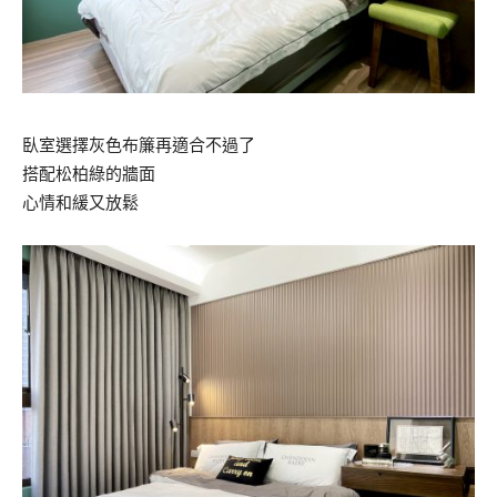
臥室選擇灰色布簾再適合不過了
搭配松柏綠的牆面
心情和緩又放鬆