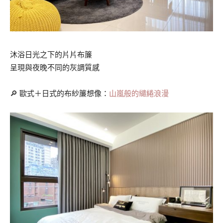
沐浴日光之下的片片布簾
呈現與夜晚不同的灰調質感
🔎 歐式＋日式的布紗簾想像：
山嵐般的繾綣浪漫