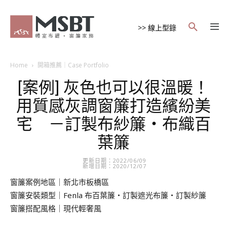
>> 線上型錄
Home
開箱推薦｜Case Portfolio
[案例] 灰色也可以很溫暖！
用質感灰調窗簾打造繽紛美
宅 －訂製布紗簾・布織百
葉簾
更新日期：2022/06/09
新增日期：2020/12/07
窗簾案例地區｜新北市板橋區
窗簾安裝類型｜
Fenla 布百葉簾・訂製遮光布簾・訂製紗簾
窗簾搭配風格｜現代輕奢風