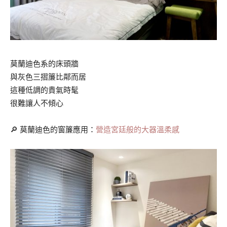
莫蘭迪色系的床頭牆
與灰色三摺簾比鄰而居
這種低調的貴氣時髦
很難讓人不傾心
🔎 莫蘭迪色的窗簾應用：
營造宮廷般的大器溫柔感