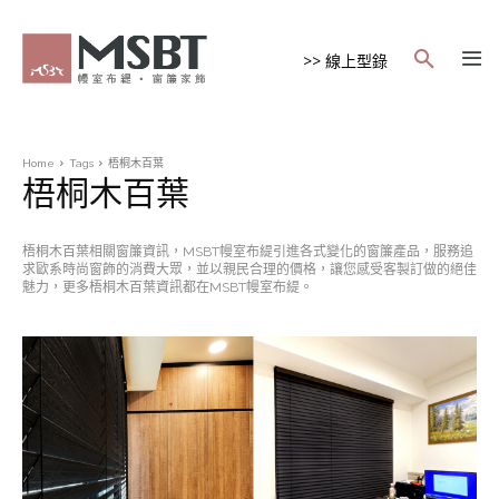
>> 線上型錄
Home
Tags
梧桐木百葉
梧桐木百葉
梧桐木百葉相關窗簾資訊，MSBT幔室布緹引進各式變化的窗簾產品，服務追
求歐系時尚窗飾的消費大眾，並以親民合理的價格，讓您感受客製訂做的絕佳
魅力，更多梧桐木百葉資訊都在MSBT幔室布緹。