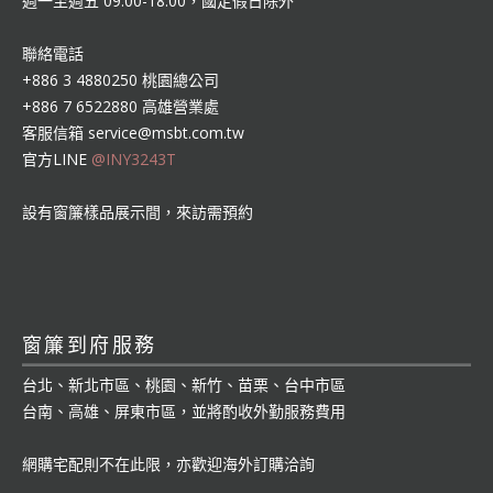
週一至週五 09:00-18:00，國定假日除外
聯絡電話
+886 3 4880250 桃園總公司
+886 7 6522880 高雄營業處
客服信箱
service@msbt.com.tw
官方LINE
@INY3243T
設有窗簾樣品展示間，來訪需預約
窗簾到府服務
台北、新北市區、桃園、新竹、苗栗、台中市區
台南、高雄、屏東市區，並將酌收外勤服務費用
網購宅配則不在此限，亦歡迎海外訂購洽詢