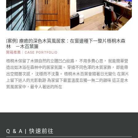
[案例] 療癒的深色木質風居家：在窗邊種下一整片梧桐木森
林 －木百葉簾
開箱推薦｜CASE PORTFOLIO
梧桐木保留了木頭自然的立體凹凸紋路， 不用多費心思， 就能簡單營
造出如沐浴在森林中的居家氛圍。 穿插不同色澤的木質家飾， 即能帶
出空間層次感， 沈穩而不沈重。 梧桐木木百葉會隨著日光變化 在葉片
上留下迷人的光影軌跡 為家留下最富溫度且獨一無二的韻味 這正是木
質風居家中，最令人著迷的所在
Q & A | 快速前往