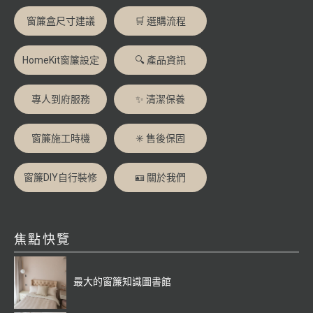
窗簾盒尺寸建議
🛒 選購流程
HomeKit窗簾設定
🔍 產品資訊
專人到府服務
✨ 清潔保養
窗簾施工時機
✳️ 售後保固
窗簾DIY自行裝修
🪪 關於我們
焦點快覽
最大的窗簾知識圖書館