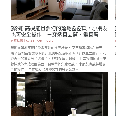
[案例] 高機能且夢幻的落地窗窗簾，小朋友
也可安全操作 －穿透直立簾・垂直簾
開箱推薦｜CASE PORTFOLIO
想透過落地窗適時欣賞窗外的漂亮綠景， 又不想家裡被看光光
嗎？ 落地窗窗簾聰明選用兼具採光及遮影的「穿透直立簾」。 布
紗合一的獨立分片式簾片， 能夠多角度翻轉， 日常操作透過一支
轉棒就能完成收闔簾面、調整葉片角度功能， 小朋友也能輕鬆安
全的操作， 自在調和出濃淡皆宜的居家光影。