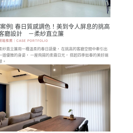
[案例] 春日質感調色！美到令人屏息的挑高
客廳設計 －柔紗直立簾
開箱推薦｜CASE PORTFOLIO
柔紗直立簾用一種溫柔的春日語彙， 在挑高的客廳空間中牽引出
一道優雅的身姿， 一屋飛揚的柔霧日光， 搭起四季如春的美好端
景。