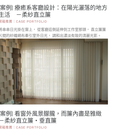
[案例] 療癒系客廳設計：在陽光灑落的地方
生活 －柔紗直立簾
開箱推薦｜CASE PORTFOLIO
將串串日光掛在窗上， 從客廳這側延伸到工作室那頭， 直立簾簾
片間的紗織網布牽引室外日光， 調和出濃淡有致的清麗光影。
[案例] 看窗外風景朦朧，而簾內盡是雅緻
－柔紗直立簾・垂直簾
開箱推薦｜CASE PORTFOLIO