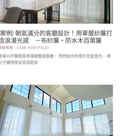
[案例] 朝氣滿分的客廳設計！用單層紗簾打
造浪漫光感 －布紗簾・防水木百葉簾
開箱推薦｜CASE PORTFOLIO
用單片紗簾輕柔地環繞整個客廳， 閃閃發光的晴天充盈室內， 將
日子曬得神采奕奕起來