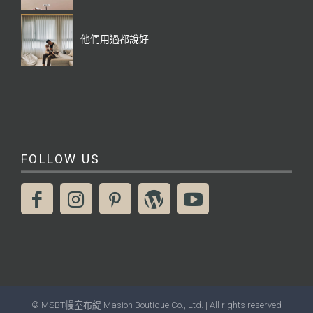
他們用過都說好
FOLLOW US
© MSBT幔室布緹 Masion Boutique Co., Ltd. | All rights reserved