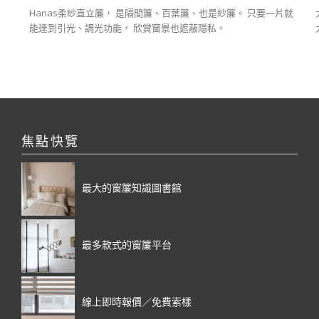
Hanas柔紗直立簾， 是隔間簾、百葉簾、也是紗簾。 只要一片就
能達到引光、調光功能， 欣賞窗景也遮蔽隱私。
焦點快覽
最大的窗簾知識圖書館
最多款式的窗簾平台
線上即時報價／免費索樣