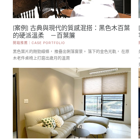
[案例] 古典與現代的質感混搭：黑色木百葉
的硬派溫柔 －百葉簾
開箱推薦｜CASE PORTFOLIO
黑色葉片的剛勁線條， 推疊出俐落窗景。 落下的金色光軌， 在原
木老件桌椅上打磨出歲月的溫潤