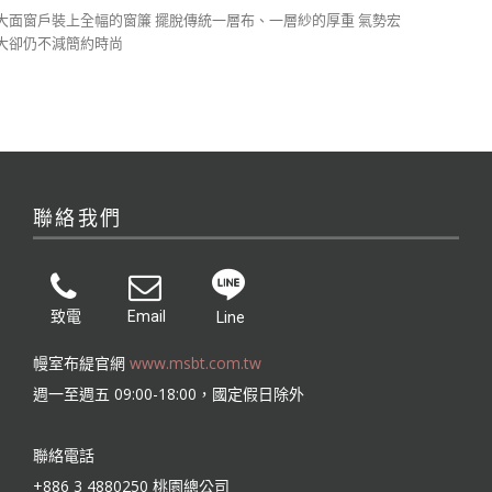
大面窗戶裝上全幅的窗簾 擺脫傳統一層布、一層紗的厚重 氣勢宏
大卻仍不減簡約時尚
聯絡我們
致電
Email
Line
幔室布緹官網
www.msbt.com.tw
週一至週五 09:00-18:00，國定假日除外
聯絡電話
+886 3 4880250 桃園總公司