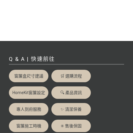
Q & A | 快速前往
窗簾盒尺寸建議
🛒 選購流程
HomeKit窗簾設定
🔍 產品資訊
專人到府服務
✨ 清潔保養
窗簾施工時機
✳️ 售後保固