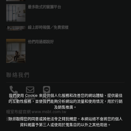
最多款式的窗簾平台
線上即時報價
／
免費索樣
他們用過都說好
聯絡我們
我們使用 Cookie 來提供個人化服務和改善您的網站體驗、提供最佳
致電
Email
Line
的互動性服務，並使我們能夠分析網站的流量和使用情況，用於行銷
及銷售推廣。
幔室布緹官網
www.msbt.com.tw
除非取得您的同意或其他法令之特別規定，本網站絕不會將您的個人
週一至週五 09:00-18:00，國定假日除外
資料揭露予第三人或使用於蒐集目的以外之其他用途。