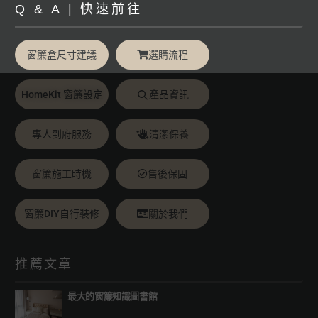
Q & A | 快速前往
窗簾盒尺寸建議
選購流程
HomeKit 窗簾設定
產品資訊
專人到府服務
清潔保養
窗簾施工時機
售後保固
窗簾DIY自行裝修
關於我們
推薦文章
最大的窗簾知識圖書館