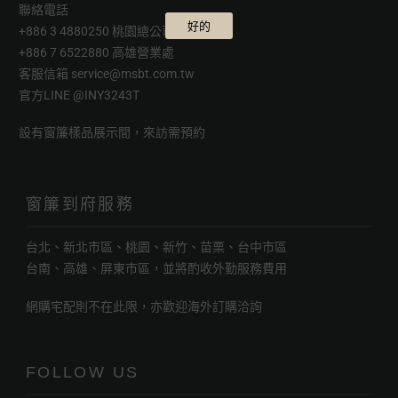
聯絡電話
好的
+886 3 4880250 桃園總公司
+886 7 6522880 高雄營業處
客服信箱
service@msbt.com.tw
官方LINE
@INY3243T
設有窗簾樣品展示間，來訪需預約
窗簾到府服務
台北、新北市區、桃園、新竹、苗栗、台中市區
台南、高雄、屏東市區，並將酌收外勤服務費用
網購宅配則不在此限，亦歡迎海外訂購洽詢
FOLLOW US