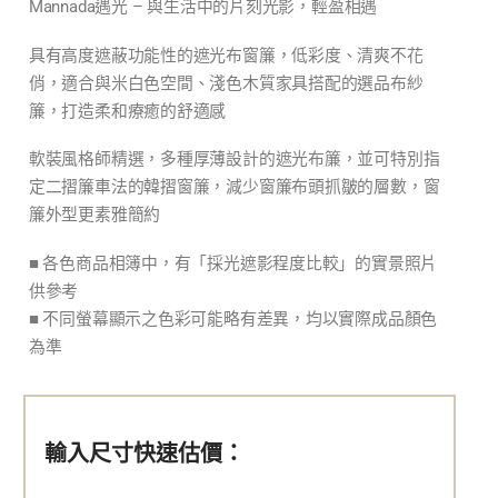
Mannada遇光 – 與生活中的片刻光影，輕盈相遇
具有高度遮蔽功能性的遮光布窗簾，低彩度、清爽不花
俏，適合與米白色空間、淺色木質家具搭配的選品布紗
簾，打造柔和療癒的舒適感
軟裝風格師精選，多種厚薄設計的遮光布簾，並可特別指
定二摺簾車法的韓摺窗簾，減少窗簾布頭抓皺的層數，窗
簾外型更素雅簡約
■ 各色商品相簿中，有「採光遮影程度比較」的實景照片
供參考
■ 不同螢幕顯示之色彩可能略有差異，均以實際成品顏色
為準
輸入尺寸快速估價：