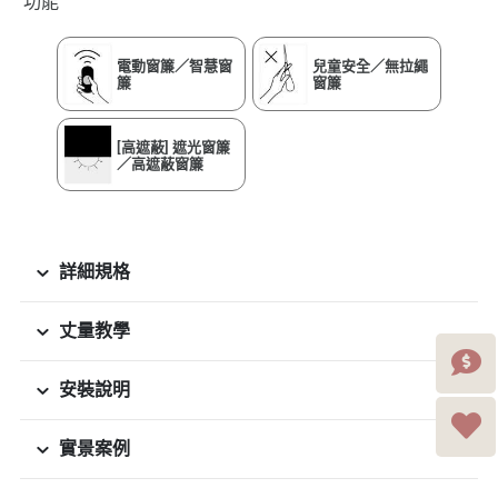
功能
電動窗簾／智慧窗
兒童安全／無拉繩
簾
窗簾
[高遮蔽] 遮光窗簾
／高遮蔽窗簾
詳細規格
丈量教學
安裝說明
實景案例