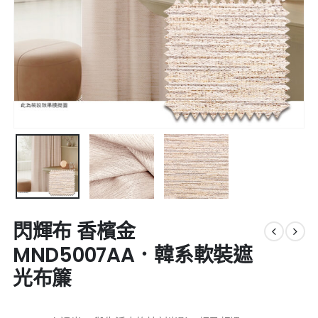
閃輝布 香檳金
MND5007AA．韓系軟裝遮
光布簾