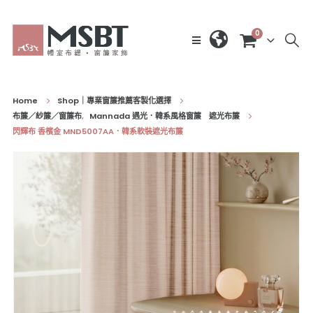
0
Home
Shop｜專業窗簾推薦客製化選擇
布簾／紗簾／窗簾布
,
Mannada 遇光．韓系風格窗簾 遮光布簾
閃輝布 香檳金 MND5007AA．韓系軟裝遮光布簾