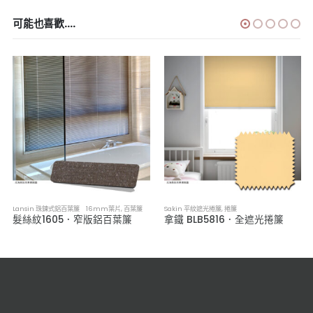
可能也喜歡....
Lansin 珠鍊式鋁百葉簾 16mm葉片
,
百葉簾
Sakin 平紋遮光捲簾
,
捲簾
髮絲紋1605．窄版鋁百葉簾
拿鐵 BLB5816．全遮光捲簾