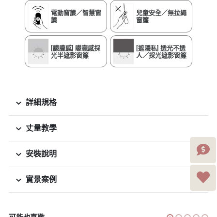
電動窗簾／智慧窗
兒童安全／無拉繩
簾
窗簾
[朦朧感] 矇矓感採
[遮隱私] 透光不透
光半遮影窗簾
人／採光遮影窗簾
詳細規格
丈量教學
安裝說明
實景案例