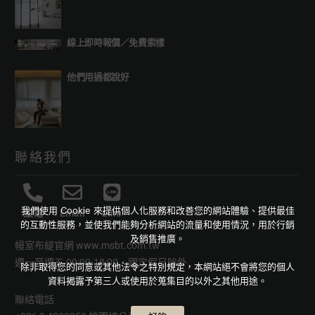
線上即時報價
／
免費索樣
他們用過都說好
聯絡我們
我們使用 Cookie 來提供個人化服務和改善您的網站體驗、提供最佳
致電
Email
Line
的互動性服務，並使我們能夠分析網站的流量和使用情況，用於行銷
及銷售推廣。
幔室布緹官網
www.msbt.com.tw
週一至週五 09:00-18:00，國定假日除外
除非取得您的同意或其他法令之特別規定，本網站絕不會將您的個人
資料揭露予第三人或使用於蒐集目的以外之其他用途。
聯絡電話