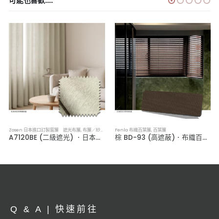
可能也喜歡....
Zosen 日本進口訂製窗簾 遮光布簾
,
布簾／紗簾／窗簾布
Fenla 布織百葉簾
,
百葉簾
A7120BE (二級遮光) ．日本進口訂製遮光布簾
棕 BD-93 (高遮蔽)．布織百葉簾
Q & A | 快速前往