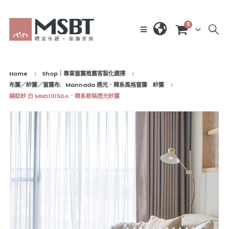
0
Home
Shop｜專業窗簾推薦客製化選擇
布簾／紗簾／窗簾布
,
Mannada 遇光．韓系風格窗簾 紗簾
線紋紗 白 MND1015DA．韓系軟裝透光紗簾