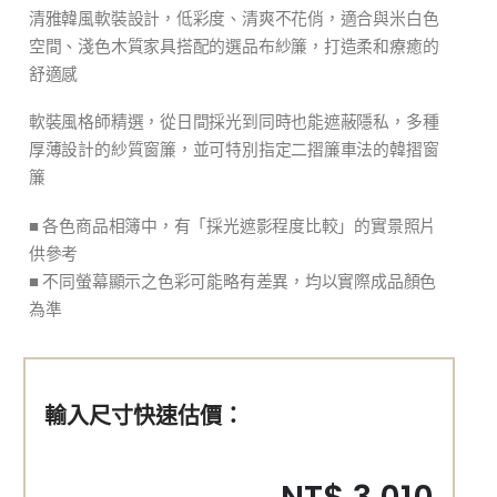
清雅韓風軟裝設計，低彩度、清爽不花俏，適合與米白色
空間、淺色木質家具搭配的選品布紗簾，打造柔和療癒的
舒適感
軟裝風格師精選，從日間採光到同時也能遮蔽隱私，多種
厚薄設計的紗質窗簾，並可特別指定二摺簾車法的韓摺窗
簾
■ 各色商品相簿中，有「採光遮影程度比較」的實景照片
供參考
■ 不同螢幕顯示之色彩可能略有差異，均以實際成品顏色
為準
輸入尺寸快速估價：