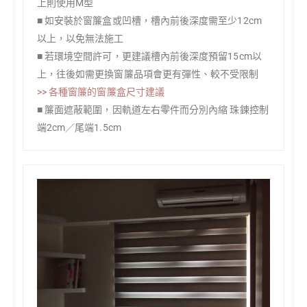
上則使用M型
■ 如安裝於窗簾盒或凹槽，槽內前後深度需至少12cm
以上，以免無法施工
■ 若環境空間許可，更建議槽內前後深度預留15cm以
上，往後如需更換窗簾品項會更有彈性、較不受限制
>> 各種窗簾的窗簾盒尺寸建議
■ 簾面遮蔽範圍，因軌道左右零件而分別內縮 珠鍊控制
端2cm／尾端1.5cm