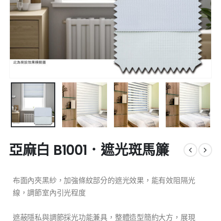
亞麻白 B1001．遮光斑馬簾
布面內夾黑紗，加強條紋部分的遮光效果，能有效阻隔光
線，調節室內引光程度
遮蔽隱私與調節採光功能兼具，整體造型簡約大方，展現