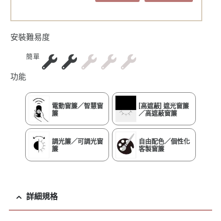
安裝難易度
簡單
功能
電動窗簾／智慧窗
[高遮蔽] 遮光窗簾
簾
／高遮蔽窗簾
調光簾／可調光窗
自由配色／個性化
簾
客製窗簾
詳細規格