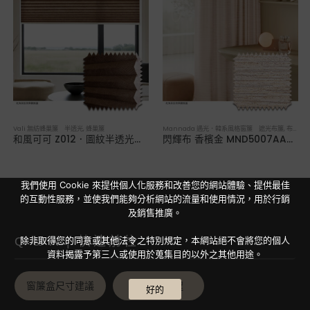
Vali 無紡蜂巢簾 半透光
,
蜂巢簾
Mannada 遇光．韓系風格窗簾 遮光布簾
,
布簾／紗簾／窗簾布
和風可可 Z012．圖紋半透光蜂巢簾
閃輝布 香檳金 MND5007AA．韓系軟裝遮光布簾
我們使用 Cookie 來提供個人化服務和改善您的網站體驗、提供最佳
的互動性服務，並使我們能夠分析網站的流量和使用情況，用於行銷
及銷售推廣。
Q & A | 快速前往
除非取得您的同意或其他法令之特別規定，本網站絕不會將您的個人
資料揭露予第三人或使用於蒐集目的以外之其他用途。
窗簾盒尺寸建議
選購流程
好的