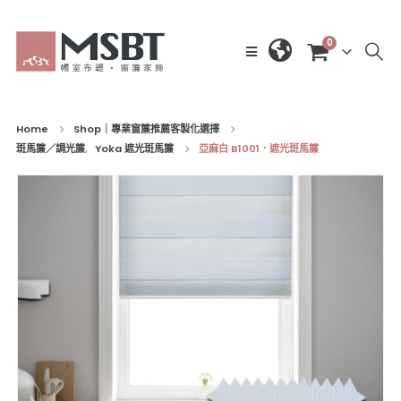
0
Home
Shop｜專業窗簾推薦客製化選擇
斑馬簾／調光簾
,
Yoka 遮光斑馬簾
亞麻白 B1001．遮光斑馬簾