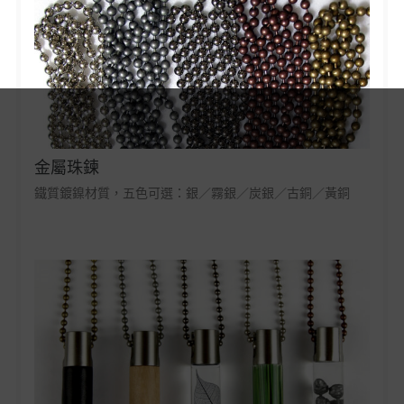
金屬珠鍊
鐵質鍍鎳材質，五色可選：銀／霧銀／炭銀／古銅／黃銅