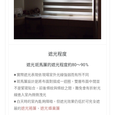
遮光程度
遮光斑馬簾的遮光程度約80～90%
■ 實際遮光表現依現場室外光線強弱而有所不同
■ 斑馬簾設計是將布面對摺成一迴圈，雙層布面中間並
不是緊密貼合，前後條紋與條紋之間，難免會有折射光
線進入室內微微洩光
■ 白天時的室內能夠降暗，但遮光效果仍低於可完全遮
遮光捲簾
、
遮光蜂巢簾
蔽的