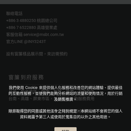
聯絡電話
+886 3 4880250 桃園總公司
+886 7 6522880 高雄營業處
客服信箱
service@msbt.com.tw
官方LINE
@INY3243T
設有窗簾樣品展示間，來訪需預約
窗簾到府服務
我們使用 Cookie 來提供個人化服務和改善您的網站體驗、提供最佳
台北、新北市區、桃園、新竹、苗栗、台中市區
的互動性服務，並使我們能夠分析網站的流量和使用情況，用於行銷
台南、高雄、屏東市區，並將酌收外勤服務費用
及銷售推廣。
除非取得您的同意或其他法令之特別規定，本網站絕不會將您的個人
網購宅配則不在此限，亦歡迎海外訂購洽詢
資料揭露予第三人或使用於蒐集目的以外之其他用途。