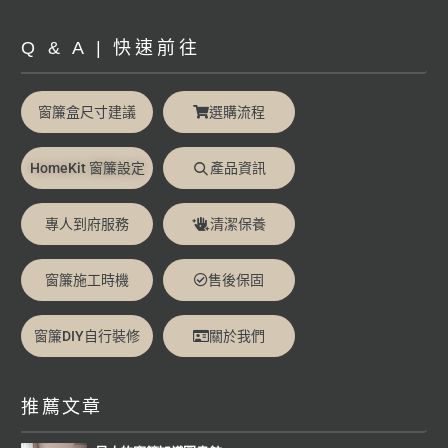
Q & A | 快速前往
窗簾盒尺寸建議
選購流程
HomeKit 窗簾設定
產品資訊
專人到府服務
清潔保養
窗簾施工時機
售後保固
窗簾DIY自行裝修
關於我們
推薦文章