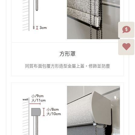
方形罩
同質布面包覆方形造型金屬上蓋，修飾並防塵