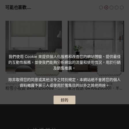
可能也喜歡....
我們使用 Cookie 來提供個人化服務和改善您的網站體驗、提供最佳
的互動性服務，並使我們能夠分析網站的流量和使用情況，用於行銷
及銷售推廣。
除非取得您的同意或其他法令之特別規定，本網站絕不會將您的個人
Allbright 精品訂製捲簾 全遮光
,
捲簾
Allbright 精品訂製捲簾 半透光
,
捲簾
資料揭露予第三人或使用於蒐集目的以外之其他用途。
粉雪小夜曲 BR100250008．全遮光捲簾
象牙微語 GR100250001．半透光捲簾
好的