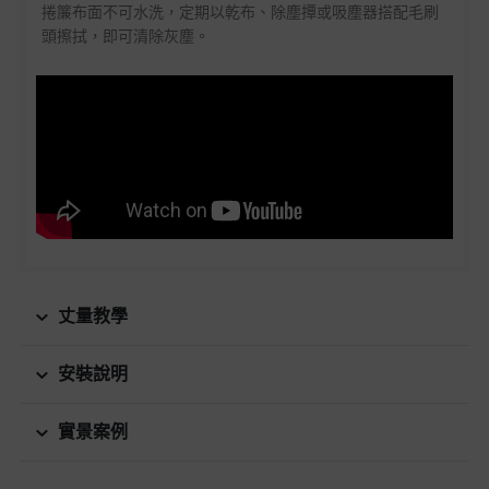
捲簾布面不可水洗，定期以乾布、除塵撢或吸塵器搭配毛刷
頭擦拭，即可清除灰塵。
丈量教學
安裝說明
實景案例