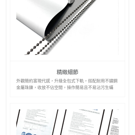
精緻細節
外觀簡約富現代感，升級全包式下軌，搭配耐用不鏽鋼
金屬珠鍊，收放不佔空間，操作簡易且不易沾污生蟎