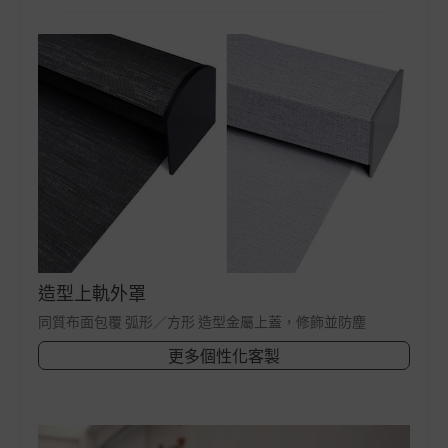
造型上軌外罩
同質布面包覆 弧形／方形 造型金屬上蓋，修飾並防塵
更多個性化客製