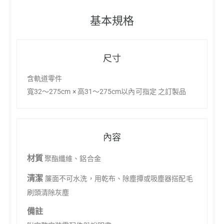
基本規格
尺寸
含軌道零件
寬32～275cm × 高31～275cm以內可指定 之訂製品
內容
材質
聚酯纖維、鋁合金
清潔
簾面不可水洗，用乾布、除塵撢或吸塵器搭配毛
刷頭清除灰塵
備註