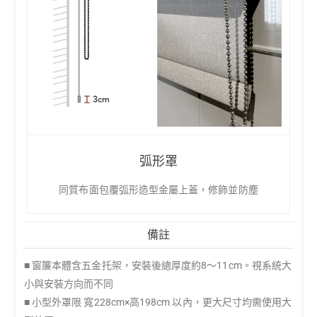
弧形罩
同質布面包覆弧形造型金屬上蓋，修飾並防塵
備註
■ 窗簾本體含五金托架，安裝後總厚度約8～11cm。視系統大
小與安裝方向而不同
■ 小型外罩限 寬228cm×高198cm 以內，更大尺寸均需使用大