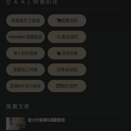
Q & A | 快速前往
窗簾盒尺寸建議
選購流程
HomeKit 窗簾設定
產品資訊
專人到府服務
清潔保養
窗簾施工時機
售後保固
窗簾DIY自行裝修
關於我們
推薦文章
最大的窗簾知識圖書館