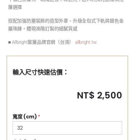
簾選擇
搭配加強防塵裝飾的造型外罩、升級全包式下軌與銀色金
屬珠鍊，體現高階訂製的細膩質感
■ Allbright窗簾品牌官網（台灣）
allbright.tw
輸入尺寸快速估價：
NT$ 2,500
寬度 (cm)
*