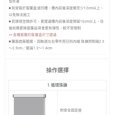
型外罩
■ 如安裝於窗簾盒或凹槽，槽內前後深度需至少12cm以上，
以免無法施工
■ 若環境空間許可，更建議槽內前後深度預留15cm以上，往
後如需更換窗簾品項會更有彈性、較不受限制
>> 各種窗簾的窗簾盒尺寸建議
■ 簾面遮蔽範圍，因軌道左右零件而分別內縮 珠鍊控制端2.3
～2.5cm／尾端1.2～1.4cm
操作選擇
1. 循環珠鍊
附安全固定座