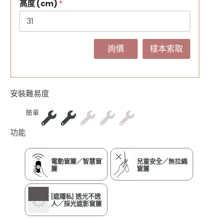
高度 (cm)
*
詢價
樣本索取
安裝難易度
簡單
功能
電動窗簾／智慧窗
兒童安全／無拉繩
簾
窗簾
[遮隱私] 透光不透
人／採光遮影窗簾