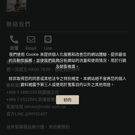
聯絡我們
致電
Email
Line
我們使用 Cookie 來提供個人化服務和改善您的網站體驗、提供最佳
的互動性服務，並使我們能夠分析網站的流量和使用情況，用於行銷
幔室布緹官網
www.msbt.com.tw
及銷售推廣。
週一至週五 09:00-18:00，國定假日除外
除非取得您的同意或其他法令之特別規定，本網站絕不會將您的個人
資料揭露予第三人或使用於蒐集目的以外之其他用途。
聯絡電話
+886 3 4880250 桃園總公司
+886 7 6522880 高雄營業處
好的
客服信箱
service@msbt.com.tw
官方LINE
@INY3243T
設有窗簾樣品展示間，來訪需預約