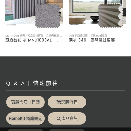
Mannada 遇光．韓系風格窗簾 全遮光布簾
,
布簾／紗簾／窗簾布
Vali 無紡蜂巢簾 半透光
,
蜂巢簾
亞麻紋布 灰 MND1003AD．韓系軟裝全遮光布簾
深灰 346．風琴簾蜂巢簾
Q & A | 快速前往
窗簾盒尺寸建議
選購流程
HomeKit 窗簾設定
產品資訊