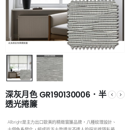
深灰月色 GR190130006．半
透光捲簾
Allbright是主力出口歐美的精緻窗簾品牌，八種紋理設計、
十個色系變化，組成近五十款透光不透人的採光遮隱私捲