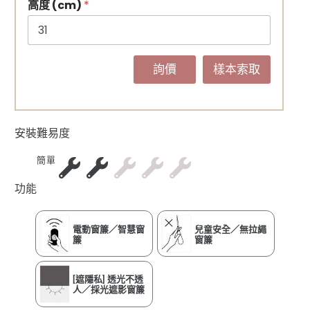
高度 (cm)
*
詢價
樣本索取
安裝難易度
簡單
功能
電動窗簾／智慧窗
兒童安全／無拉繩
簾
窗簾
[遮隱私] 透光不透
人／採光遮影窗簾