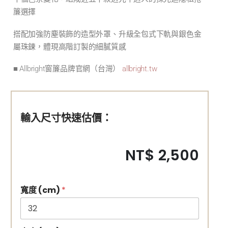
簾選擇
搭配加強防塵裝飾的造型外罩、升級全包式下軌與銀色金
屬珠鍊，體現高階訂製的細膩質感
■ Allbright窗簾品牌官網（台灣）
allbright.tw
輸入尺寸快速估價：
NT$ 2,500
寬度 (cm)
*