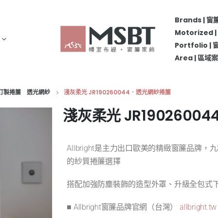
Brands | 
Motorize
Portfolio 
Area | 區
 精品訂製捲簾 透光網紗
淺灰柔光 JR190260044．透光網紗捲簾
淺灰柔光 JR190260
Allbright是主力出口歐美的精緻窗簾品
的紗質捲簾選擇
搭配加強防塵裝飾的造型外罩、升級全包式
■ Allbright窗簾品牌官網（台灣）
allbright.tw