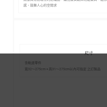
感、鼓舞人心的空間求
尺寸
含軌道零件
寬32～275cm × 高31～275cm以內可指定 之訂製品