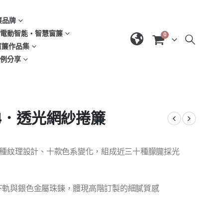
窗簾品牌
d | 電動智能‧智慧窗簾
0
| 窗簾作品集
域案例分享
044．透光網紗捲簾
牌，九種紋理設計、十款色系變化，組成近三十種朦朧採光
下軌與銀色金屬珠鍊，體現高階訂製的細膩質感