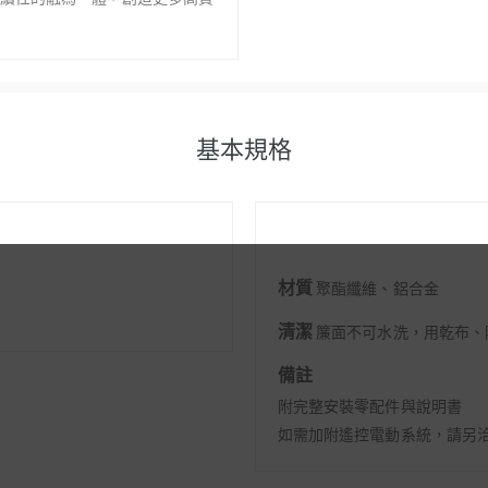
基本規格
材質
聚酯纖維、鋁合金
清潔
簾面不可水洗，用乾布、
備註
附完整安裝零配件與說明書
如需加附遙控電動系統，
請另