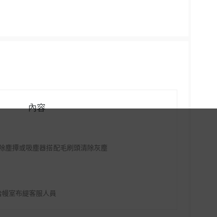
內容
除塵撢或吸塵器搭配毛刷頭清除灰塵
洽幔室布緹客服人員