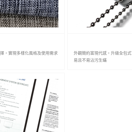
擇，實現多樣化風格及使用需求
外觀簡約富現代感，升級全包式
易且不易沾污生蟎