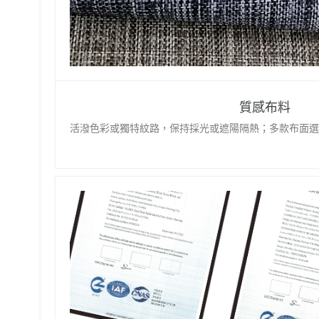
質感布料
活潑色彩或獨特紋路，保持採光或遮陽隔熱；多款布面選