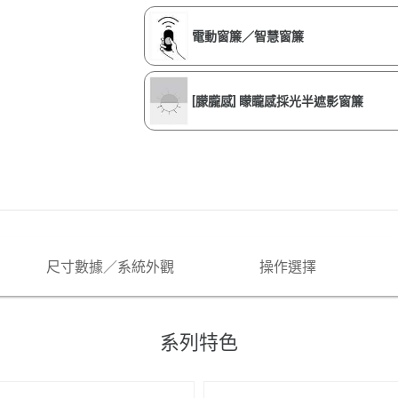
電動窗簾／智慧窗簾
[朦朧感] 矇矓感採光半遮影窗簾
尺寸數據／系統外觀
操作選擇
系列特色