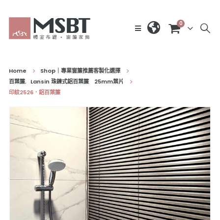
0
Home
Shop｜專業窗簾推薦客製化選擇
百葉簾
,
Lansin 珠鍊式鋁百葉簾 25mm葉片
印紋2526．鋁百葉簾