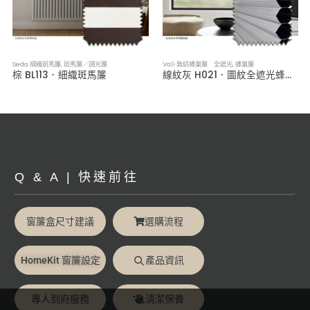
Seda 細織斑馬簾
,
斑馬簾／調光簾
Vali 無紡蜂巢簾 全遮光
,
蜂巢簾
棕 BL113．細織斑馬簾
線紋灰 H021．圖紋全遮光蜂巢簾
Q & A | 快速前往
窗簾盒尺寸建議
選購流程
HomeKit 窗簾設定
產品資訊
專人到府服務
清潔保養