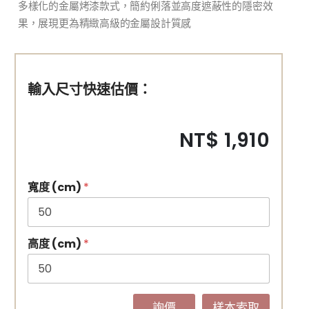
多樣化的金屬烤漆款式，簡約俐落並高度遮蔽性的隱密效
果，展現更為精緻高級的金屬設計質感
輸入尺寸快速估價：
NT$ 1,910
寬度 (cm)
*
高度 (cm)
*
詢價
樣本索取