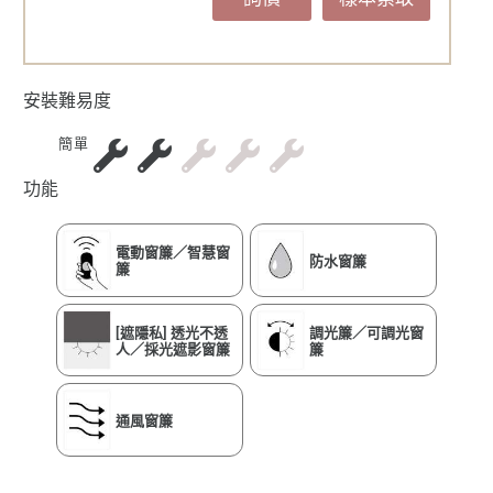
安裝難易度
簡單
功能
電動窗簾／智慧窗
防水窗簾
簾
[遮隱私] 透光不透
調光簾／可調光窗
人／採光遮影窗簾
簾
通風窗簾