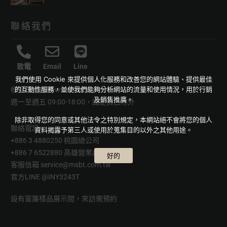
聯絡我們
致電
Email
Line
我們使用 Cookie 來提供個人化服務和改善您的網站體驗、提供最佳
的互動性服務，並使我們能夠分析網站的流量和使用情況，用於行銷
幔室布緹官網
www.msbt.com.tw
及銷售推廣。
週一至週五 09:00-18:00，國定假日除外
除非取得您的同意或其他法令之特別規定，本網站絕不會將您的個人
聯絡電話
資料揭露予第三人或使用於蒐集目的以外之其他用途。
+886 3 4880250 桃園總公司
+886 7 6522880 高雄營業處
好的
客服信箱
service@msbt.com.tw
官方LINE
@INY3243T
設有窗簾樣品展示間，來訪需預約