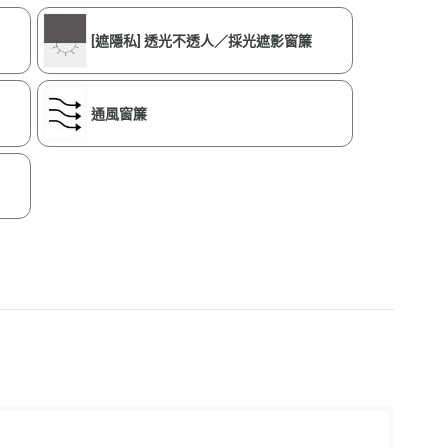
[遮隱私] 透光不透人／採光遮影窗簾
通風窗簾