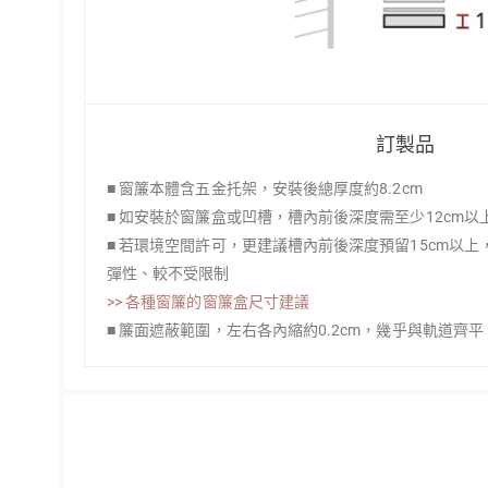
訂製品
■ 窗簾本體含五金托架，安裝後總厚度約8.2cm
■ 如安裝於窗簾盒或凹槽，槽內前後深度需至少12cm
■ 若環境空間許可，更建議槽內前後深度預留15cm以
彈性、較不受限制
>> 各種窗簾的窗簾盒尺寸建議
■ 簾面遮蔽範圍，左右各內縮約0.2cm，幾乎與軌道齊平