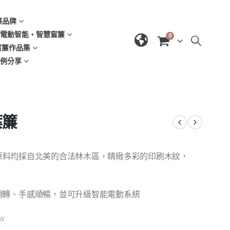
窗簾品牌
d | 電動智能‧智慧窗簾
0
| 窗簾作品集
域案例分享
葉簾
木材原料均採自北美的合法林木區，精緻多彩的印刷木紋，
翻轉、手感順暢，並可升級智能電動系統
tw