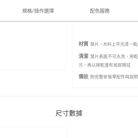
基本規格
規格/操作選擇
配色服務
材質
葉片 –木料上平光漆。軌
清潔
葉片表面不可水洗，用
污，再以擰乾溼布局部擦拭
備註
附完整安裝零配件與說
尺寸數據