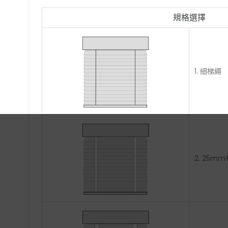
規格選擇
1. 細梯繩
2. 25m