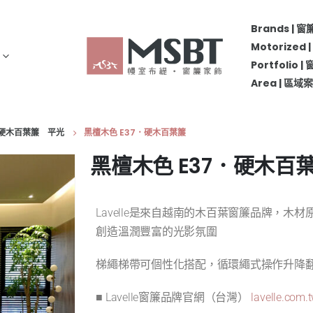
Brands | 
Motorize
Portfolio 
Area | 區
美國硬木百葉簾 平光
黑檀木色 E37．硬木百葉簾
黑檀木色 E37．硬木百
Lavelle是來自越南的木百葉窗簾品牌，
創造溫潤豐富的光影氛圍
梯繩梯帶可個性化搭配，循環繩式操作升降
■ Lavelle窗簾品牌官網（台灣）
lavelle.com.