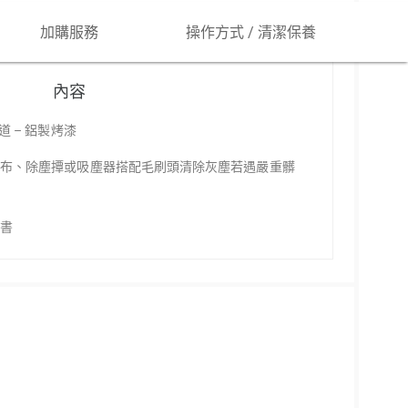
加購服務
操作方式 / 清潔保養
內容
道 – 鋁製烤漆
乾布、除塵撢或吸塵器搭配毛刷頭清除灰塵若遇嚴重髒
明書