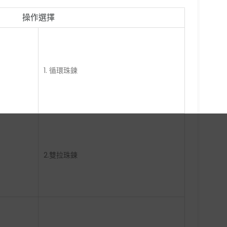
操作選擇
1. 循環珠鍊
2.雙拉珠鍊