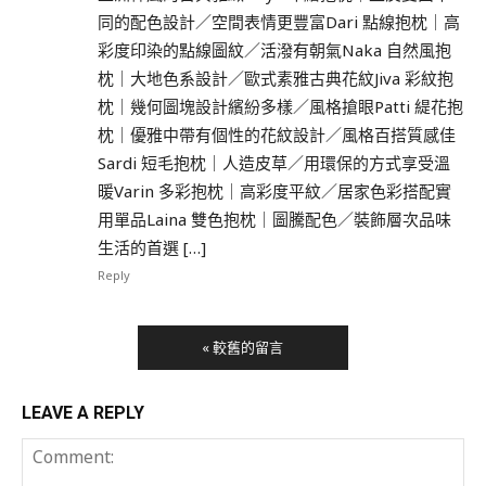
同的配色設計／空間表情更豐富Dari 點線抱枕｜高
彩度印染的點線圖紋／活潑有朝氣Naka 自然風抱
枕｜大地色系設計／歐式素雅古典花紋Jiva 彩紋抱
枕｜幾何圖塊設計繽紛多樣／風格搶眼Patti 緹花抱
枕｜優雅中帶有個性的花紋設計／風格百搭質感佳
Sardi 短毛抱枕｜人造皮草／用環保的方式享受溫
暖Varin 多彩抱枕｜高彩度平紋／居家色彩搭配實
用單品Laina 雙色抱枕｜圖騰配色／裝飾層次品味
生活的首選 […]
Reply
« 較舊的留言
LEAVE A REPLY