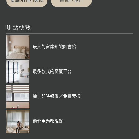
窗簾DIY自行裝修
🪪 關於我們
焦點快覽
最大的窗簾知識圖書館
最多款式的窗簾平台
線上即時報價／免費索樣
他們用過都說好