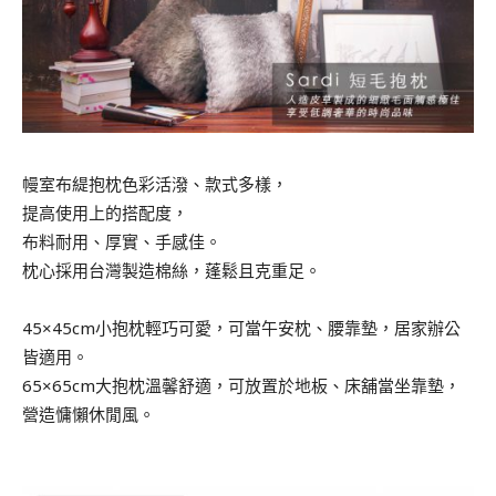
幔室布緹抱枕色彩活潑、款式多樣，
提高使用上的搭配度，
布料耐用、厚實、手感佳。
枕心採用台灣製造棉絲，蓬鬆且克重足。
45×45cm小抱枕輕巧可愛，可當午安枕、腰靠墊，居家辦公
皆適用。
65×65cm大抱枕溫馨舒適，可放置於地板、床舖當坐靠墊，
營造慵懶休閒風。
.