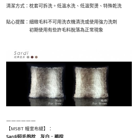
清潔方式：枕套可拆洗。低溫水洗、低溫熨燙、特殊乾洗
貼心提醒：細緻毛料不可用洗衣機清洗或使用強力洗劑
貼心提醒：
初期使用有些許毛料脫落為正常現象
.
——————
【MSBT 幔室布緹】：
Sardi短毛抱枕 灰白．褐棕