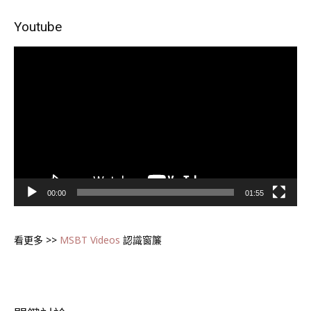
Youtube
視
訊
播
放
器
00:00
01:55
看更多 >>
MSBT Videos
認識窗簾