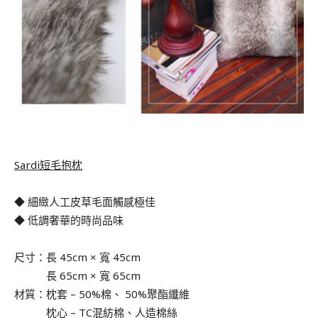
Sardi短毛抱枕
◆ 細緻人工皮草毛面觸感極佳
◆ 低調奢華的時尚品味
尺寸：長 45cm × 寬 45cm
．．．
長 65cm × 寬 65cm
材質：枕套 – 50%棉、 50%聚酯纖維
材質：
枕心 – TC混紡棉、人造棉絲