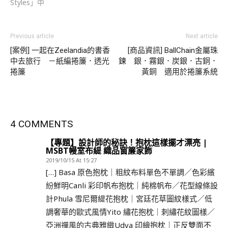
Styles」中
Previous article
Next article
[案例] 一起在Zeelandia的書香
[商品資訊] BallChain金屬珠
中去旅行 －紙編捲簾．透光
鍊 銀．霧銀．炭銀．古銅．
捲簾
黃銅 適用於捲簾系統
4 COMMENTS
【專題】設計師的秘訣！抱枕這樣擺才漂亮 |
MSBT幔室布緹 織品窗簾家飾
2019/10/15 At 15:27
[…] Basa 原色抱枕｜粗紋布料單色不單調／色彩繽
紛鮮明Canli 彩印帆布抱枕｜純棉帆布／花型線條設
計Phula 雪尼爾緹花抱枕｜宮廷花草圖紋樣式／低
調奢華的歐式風情Yito 繡花抱枕｜刺繡花紋圖樣／
亞洲禪風的古典雅緻Udya 印繪抱枕｜正反雙面不