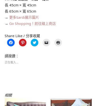
長 45cm × 寬 45cm
長 65cm × 寬 65cm
→
更多Sardi展示圖片
→
Go Shopping！前往線上商店
Share Like / 分享收藏
按
分
分
按
點
一
享
享
一
這
下
到
到
下
裡
以
Pinterest(在
Twitter(在
即
列
分
新
新
可
印
請按讚：
享
視
視
以
(在
至
窗
窗
電
新
正在載入...
Facebook(在
中
中
子
視
新
開
開
郵
窗
視
啟)
啟)
件
中
窗
傳
開
中
送
啟)
開
連
啟)
結
給
朋
友
(在
相關
新
視
窗