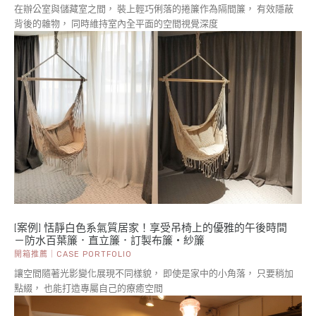
在辦公室與儲藏室之間， 裝上輕巧俐落的捲簾作為隔間簾， 有效隱蔽
背後的雜物， 同時維持室內全平面的空間視覺深度
[案例] 恬靜白色系氣質居家！享受吊椅上的優雅的午後時間
－防水百葉簾．直立簾．訂製布簾・紗簾
開箱推薦｜CASE PORTFOLIO
讓空間隨著光影變化展現不同樣貌， 即使是家中的小角落， 只要稍加
點綴， 也能打造專屬自己的療癒空間