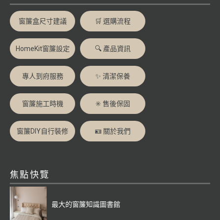
窗簾盒尺寸建議
🛒 選購流程
HomeKit窗簾設定
🔍 產品資訊
專人到府服務
✨ 清潔保養
窗簾施工時機
✳️ 售後保固
窗簾DIY自行裝修
🪪 關於我們
焦點快覽
最大的窗簾知識圖書館