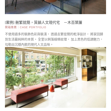
[案例] 刪繁就簡，質韻人文現代宅 －木百葉簾
開箱推薦｜CASE PORTFOLIO
不使用過多的裝飾色彩與裝潢， 透過去繁從簡的乾淨設計， 將家回歸
到生活最純粹的本質。 全室以俐落線條紋理， 加上黑色的低調魅力，
勾勒出沉穩內斂的現代人文品味。