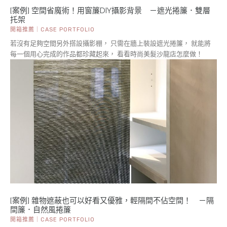
[案例] 空間省魔術！用窗簾DIY攝影背景 －遮光捲簾．雙層
托架
開箱推薦｜CASE PORTFOLIO
若沒有足夠空間另外搭設攝影棚， 只需在牆上裝設遮光捲簾， 就能將
每一個用心完成的作品都珍藏起來， 看看時尚美髮沙龍店怎麼做！
[案例] 雜物遮蔽也可以好看又優雅，輕隔間不佔空間！ －隔
間簾．自然風捲簾
開箱推薦｜CASE PORTFOLIO