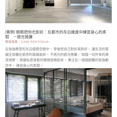
[案例] 輕輕把你也對折：在都市的灰白維度中練習身心的柔
韌 －遮光捲簾
開箱推薦｜CASE PORTFOLIO
在瑜伽教室的灰白極簡空間中， 學會把自己對折再對折， 讓生活的緊
繃全部攤在筋骨的痠痛面前。 不透光的遮光捲簾， 阻擋一切外來的唐
突視野， 將最私密放鬆的模樣遮掩起來， 專注在一個個困難的瑜伽動
作中， 練習身心的柔韌。