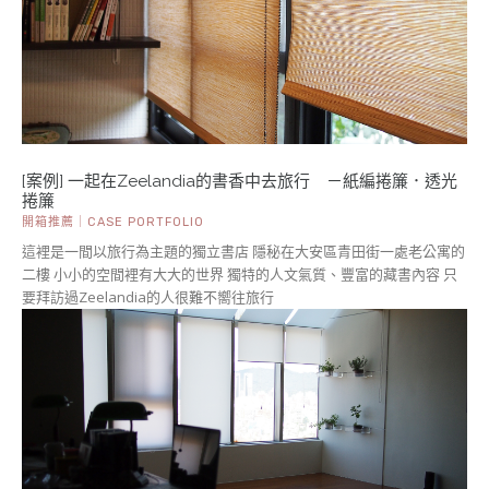
[案例] 一起在Zeelandia的書香中去旅行 －紙編捲簾．透光
捲簾
開箱推薦｜CASE PORTFOLIO
這裡是一間以旅行為主題的獨立書店 隱秘在大安區青田街一處老公寓的
二樓 小小的空間裡有大大的世界 獨特的人文氣質、豐富的藏書內容 只
要拜訪過Zeelandia的人很難不嚮往旅行