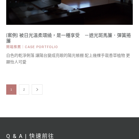
[案例] 被日光溫柔環繞，是一種享受 －遮光斑馬簾．彈簧捲
簾
開箱推薦｜CASE PORTFOLIO
白色的乾淨俐落 讓陽台變成亮眼的陽光帳棚 配上幾棵手栽香草植物 更
顯怡人可愛
1
2
Q & A | 快速前往