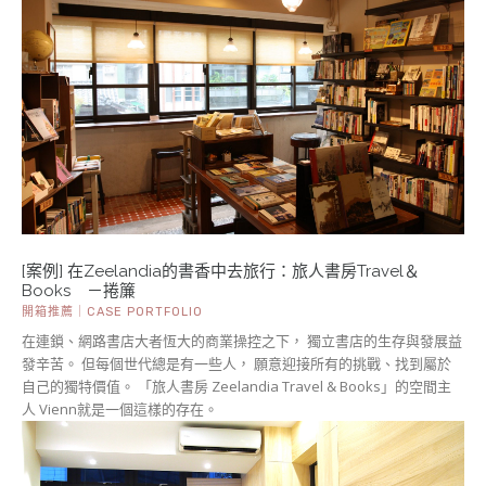
[案例] 在Zeelandia的書香中去旅行：旅人書房Travel＆
Books －捲簾
開箱推薦｜CASE PORTFOLIO
在連鎖、網路書店大者恆大的商業操控之下， 獨立書店的生存與發展益
發辛苦。 但每個世代總是有一些人， 願意迎接所有的挑戰、找到屬於
自己的獨特價值。 「旅人書房 Zeelandia Travel & Books」的空間主
人 Vienn就是一個這樣的存在。