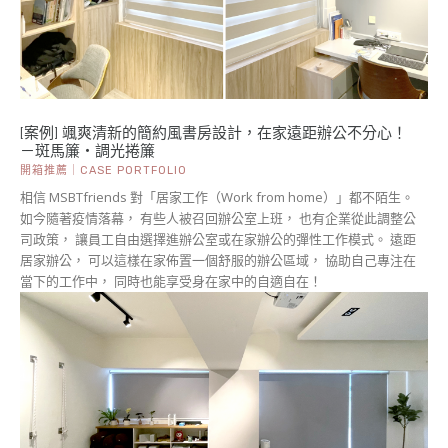
[案例] 颯爽清新的簡約風書房設計，在家遠距辦公不分心！
－斑馬簾・調光捲簾
開箱推薦｜CASE PORTFOLIO
相信 MSBTfriends 對「居家工作（Work from home）」都不陌生。
如今隨著疫情落幕， 有些人被召回辦公室上班， 也有企業從此調整公
司政策， 讓員工自由選擇進辦公室或在家辦公的彈性工作模式。 遠距
居家辦公， 可以這樣在家佈置一個舒服的辦公區域， 協助自己專注在
當下的工作中， 同時也能享受身在家中的自適自在！