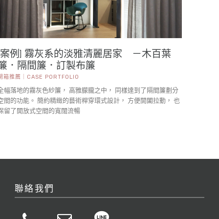
[案例] 霧灰系的淡雅清麗居家 －木百葉
簾．隔間簾．訂製布簾
開箱推薦｜CASE PORTFOLIO
全幅落地的霧灰色紗簾， 高雅朦朧之中， 同樣達到了隔間簾劃分
空間的功能。 簡約精緻的藝術桿穿環式設計， 方便開闔拉動， 也
保留了開放式空間的寬闊流暢
聯絡我們