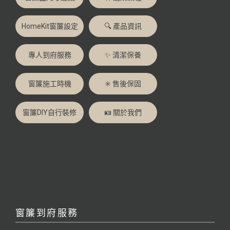
HomeKit窗簾設定
🔍 產品資訊
專人到府服務
✨ 清潔保養
窗簾施工時機
✳️ 售後保固
窗簾DIY自行裝修
🪪 關於我們
窗簾到府服務