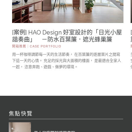
[案例] HAO Design 好室設計的「日光小屋
諧奏曲」 －防水百葉簾．遮光蜂巢簾
開箱推薦｜CASE PORTFOLIO
用一杯咖啡調節每一天的生活節奏， 在百葉簾的逐層葉片之間寫
下這一天的心情。 充足的採光與大面積的樓面， 是最適合全家人
一起， 恣意奔跑、遊戲、做夢的環境。
焦點快覽