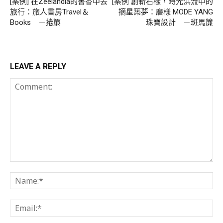
[案例] 在Zeelandia的書香中去
[案例 創新石樣，時光洪流中的
旅行：旅人書房Travel＆
摘星築夢：磨樣 MODE YANG
Books －捲簾
珠寶設計 －斑馬簾
LEAVE A REPLY