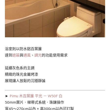
浴室則以防水鋁百葉簾
達到
遮蔽
與
通風
、
調光
的功能使用需求
延續灰色系的主調
精緻的珠光金屬烤漆
展現讓人放鬆的沉穩靜謐
►
Pimu 木百葉簾 平光 － W50F 白
50mm葉片．梯帶式系統．珠鍊操作
寬45～270cm以內 × 高300cm以內可訂製