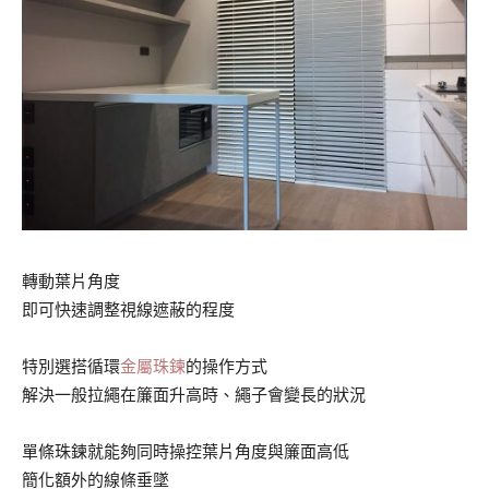
轉動葉片角度
即可快速調整視線遮蔽的程度
特別選搭循環
金屬珠鍊
的操作方式
解決一般拉繩在簾面升高時、繩子會變長的狀況
單條珠鍊就能夠同時操控葉片角度與簾面高低
簡化額外的線條垂墜