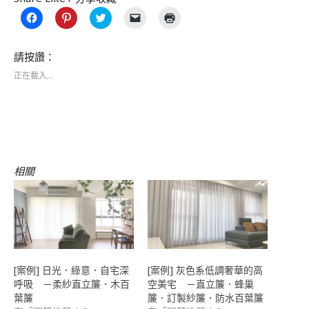
按
分
分
按
點
一
享
享
一
這
下
到
到
下
裡
以
Pinterest(在
Twitter(在
即
列
分
新
新
可
印
請按讚：
享
視
視
以
(在
至
窗
窗
電
新
正在載入...
Facebook(在
中
中
子
視
新
開
開
郵
窗
視
啟)
啟)
件
中
窗
傳
開
中
送
啟)
開
連
啟)
結
給
朋
友
(在
相關
新
視
窗
中
開
啟)
[案例] 日光．綠意．自宅深
[案例] 灰色系低調奢華的高
呼吸 －柔紗直立簾．木百
空美宅 －直立簾．蜂巢
葉簾
簾．訂製紗簾．防水百葉簾