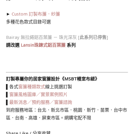
►
Custom 訂製布簾．紗簾
多種花色款式目錄可選
Bairay 無拉繩鋁百葉簾 － 珠光深灰 [
此系列已停售
]
請改選
Lansin珠鍊式鋁百葉簾
系列
訂製專屬你的居家窗簾設計《MSBT幔室布緹》
▌各式
窗簾種類款式
線上挑選訂製
▌
窗簾風格圖庫／實景案例照片
▌
最新消息／預約服務／窗簾諮詢
到府服務地區：台北．新北市區．桃園．新竹．苗栗．台中市
區．台南．高雄．屏東市區。網購宅配不限
Share Like / 分享收藏