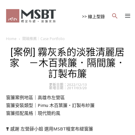
>> 線上型錄
Home
開箱推薦｜Case Portfolio
[案例] 霧灰系的淡雅清麗居
家 －木百葉簾．隔間簾．
訂製布簾
更新日期：2022/12/13
新增日期：2017/03/20
窗簾案例地區｜高雄
市左營區
窗簾安裝類型｜Pimu 木百葉簾・訂製布紗簾
窗簾搭配風格｜現代簡約風
❣️ 感謝 左營薛小姐 選用MSBT幔室布緹窗簾