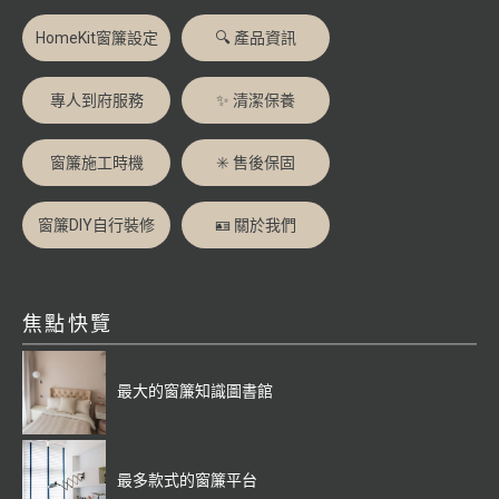
HomeKit窗簾設定
🔍 產品資訊
專人到府服務
✨ 清潔保養
窗簾施工時機
✳️ 售後保固
窗簾DIY自行裝修
🪪 關於我們
焦點快覽
最大的窗簾知識圖書館
最多款式的窗簾平台