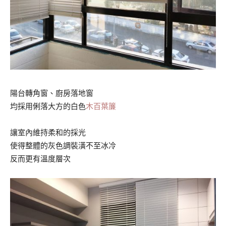
陽台轉角窗、廚房落地窗
均採用俐落大方的白色
木百葉簾
讓室內維持柔和的採光
使得整體的灰色調裝潢不至冰冷
反而更有溫度層次
..