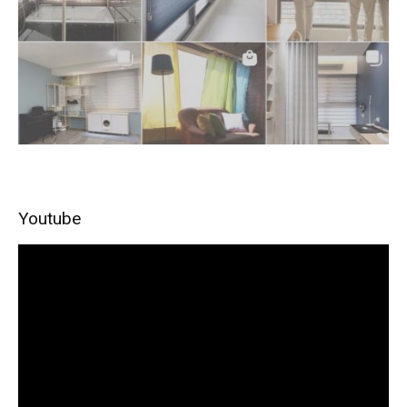
Youtube
視
訊
播
放
器