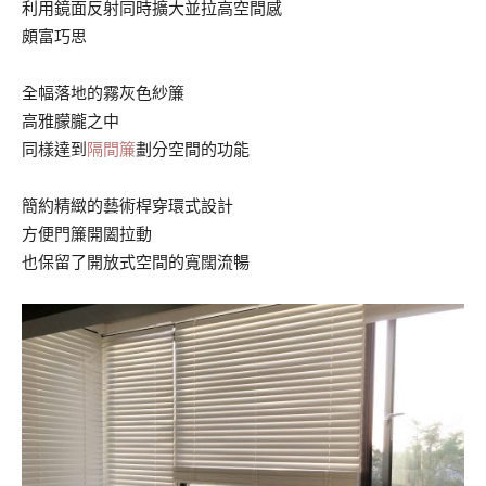
利用鏡面反射同時擴大並拉高空間感
頗富巧思
全幅落地的霧灰色紗簾
高雅朦朧之中
同樣達到
隔間簾
劃分空間的功能
簡約精緻的藝術桿穿環式設計
方便門簾開闔拉動
也保留了開放式空間的寬闊流暢
.