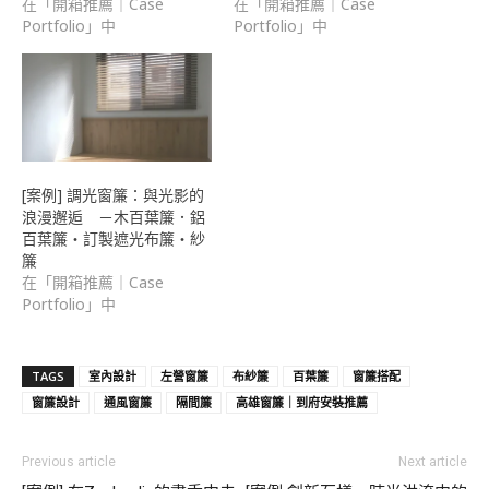
在「開箱推薦｜Case
在「開箱推薦｜Case
Portfolio」中
Portfolio」中
[案例] 調光窗簾：與光影的
浪漫邂逅 －木百葉簾．鋁
百葉簾・訂製遮光布簾・紗
簾
在「開箱推薦｜Case
Portfolio」中
TAGS
室內設計
左營窗簾
布紗簾
百葉簾
窗簾搭配
窗簾設計
通風窗簾
隔間簾
高雄窗簾｜到府安裝推薦
Previous article
Next article