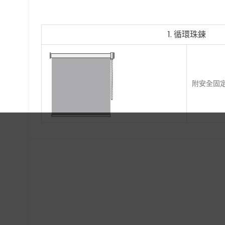
1. 循環珠鍊
附安全固