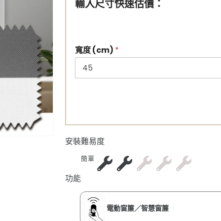
輸入尺寸快速估價：
寬度 (cm)
*
安裝難易度
簡單
功能
電動窗簾／智慧窗簾