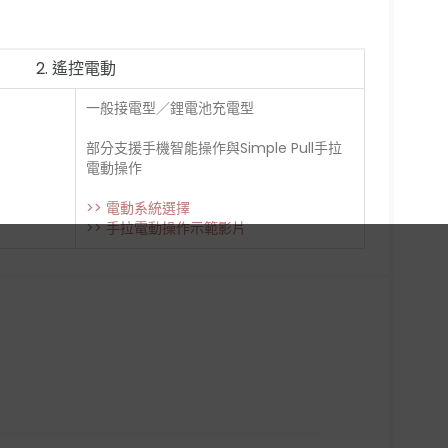
2. 遙控電動
一般接電型／鋰電池充電型
部分支援手機智能操作與Simple Pull手拉
電動操作
>> 電動系統選擇
>> 手拉電動操作示範影片