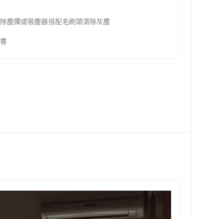
、除塵撢或吸塵器搭配毛刷頭清除灰塵
明書