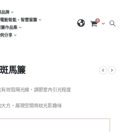
窗簾品牌
d | 電動智能‧智慧窗簾
0
| 窗簾作品集
域案例分享
光斑馬簾
能有效阻隔光線，調節室內引光程度
約大方，展現空間條紋光影趣味