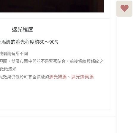
遮光程度
馬簾的遮光程度約80～90%
線強弱而有所不同
一迴圈，雙層布面中間並不是緊密貼合，前後條紋與條紋之
微微洩光
遮光捲簾
、
遮光蜂巢簾
遮光效果仍低於可完全遮蔽的