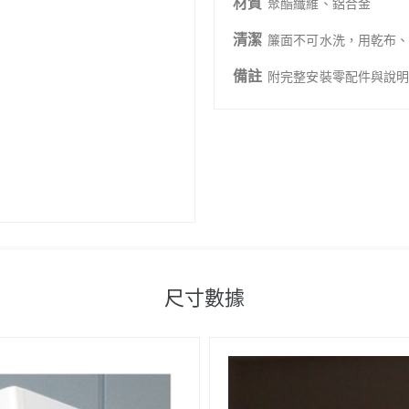
材質
聚酯纖維、鋁合金
清潔
簾面不可水洗，用乾布
備註
附完整安裝零配件與說
尺寸數據