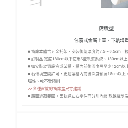
精緻型
包覆式金屬上蓋、下軌增
■ 窗簾本體含五金托架，安裝後總厚度約7.5～9.5cm
■ 訂製品 寬度180cm以下使用S型軌道系統、180cm以
■ 如安裝於窗簾盒或凹槽，槽內前後深度需至少12cm
■ 若環境空間許可，更建議槽內前後深度預留15cm以
彈性、較不受限制
>> 各種窗簾的窗簾盒尺寸建議
■ 簾面遮蔽範圍，因軌道左右零件而分別內縮 珠鍊控制端2