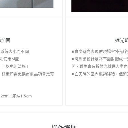
遮光斑
重加固
■ 實際遮光表現依現場室外光
。視系統大小而不同
■ 斑馬簾設計是將布面對摺成
上則使用M型
間，難免會有折射光線進入室內
以上，以免無法施工
上，往後如需更換窗簾品項會更有
■ 白天時的室內能夠降暗，但
cm／尾端1.5cm
操作選擇