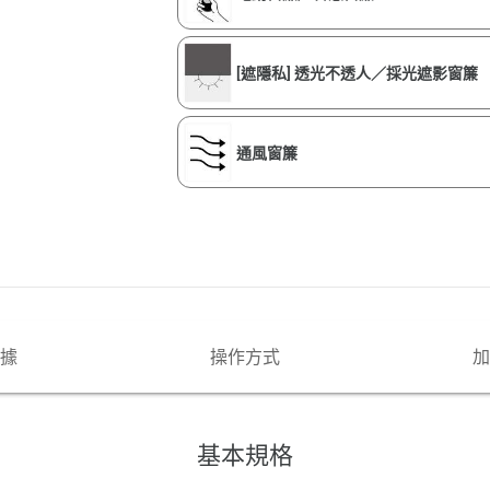
[遮隱私] 透光不透人／採光遮影窗簾
通風窗簾
據
操作方式
加
基本規格