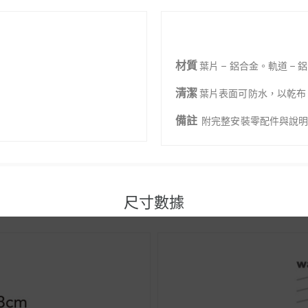
材質
葉片 – 鋁合金。軌道 – 
清潔
葉片表面可防水，以乾布
備註
附完整安裝零配件與說
尺寸數據