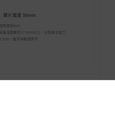
葉片寬度 50mm
總厚度約8cm
前後深度需至少12cm以上，以免無法施工
.2cm，幾乎與軌道齊平