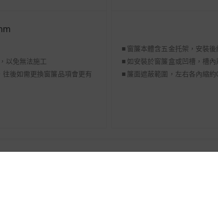
mm
■ 窗簾本體含五金托架，安裝後
上，以免無法施工
■ 如安裝於窗簾盒或凹槽，槽內
上，往後如需更換窗簾品項會更有
■ 簾面遮蔽範圍，左右各內縮約0
操作方式