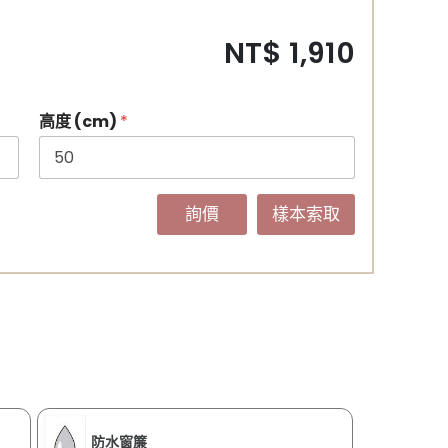
NT$ 1,910
高度 (cm)
*
詢價
樣本索取
防水窗簾