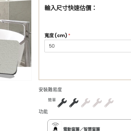
輸入尺寸快速估價：
寬度 (cm)
*
安裝難易度
簡單
功能
電動窗簾／智慧窗簾