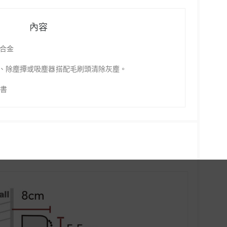
內容
鋁合金
、除塵撢或吸塵器搭配毛刷頭清除灰塵。
明書