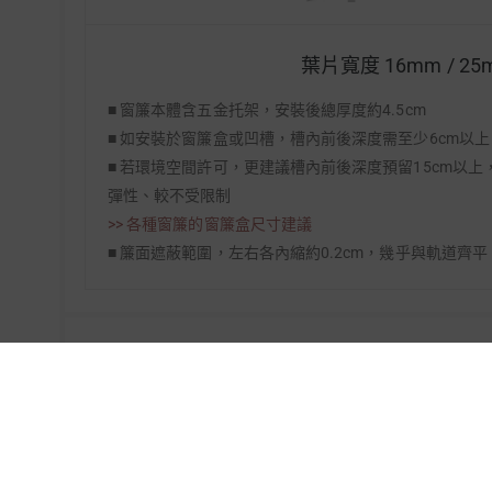
葉片寬度 16mm / 25
■ 窗簾本體含五金托架，安裝後總厚度約4.5cm
■ 如安裝於窗簾盒或凹槽，槽內前後深度需至少6cm以
■ 若環境空間許可，更建議槽內前後深度預留15cm以
彈性、較不受限制
>> 各種窗簾的窗簾盒尺寸建議
■ 簾面遮蔽範圍，左右各內縮約0.2cm，幾乎與軌道齊平
操作選擇