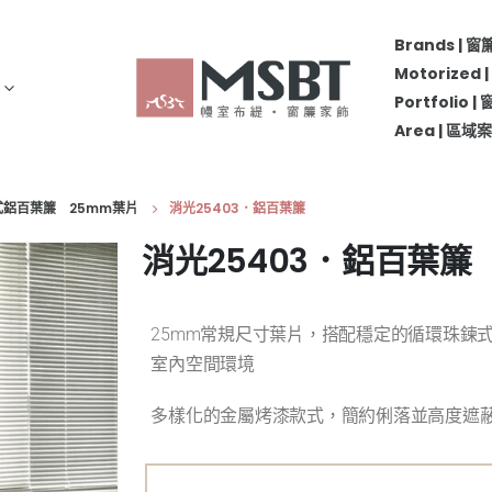
Brands | 
Motorize
Portfolio 
Area | 區
珠鍊式鋁百葉簾 25mm葉片
消光25403．鋁百葉簾
消光25403．鋁百葉簾
25mm常規尺寸葉片，搭配穩定的循環珠鍊
室內空間環境
多樣化的金屬烤漆款式，簡約俐落並高度遮