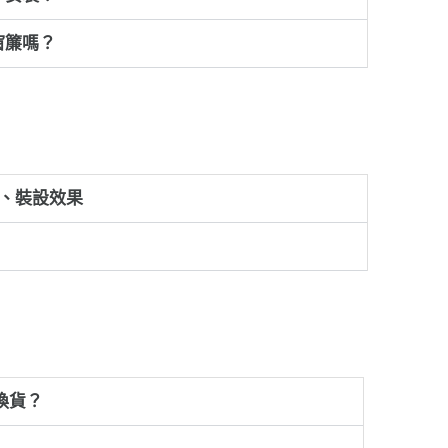
窗簾嗎？
質、裝設效果
換貨？