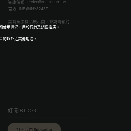
客服信箱
service@msbt.com.tw
官方LINE
@INY3243T
設有窗簾樣品展示間，來訪需預約
量和使用情況，用於行銷及銷售推廣。
目的以外之其他用途。
訂閱BLOG
訂閱我們 Subscribe