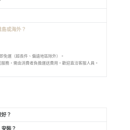
？
離島或海外？
 即免運（超長件、偏遠地區除外）。
寄送服務，需由消費者負擔運送費用。歡迎直洽客服人員。
較好？
、安裝？