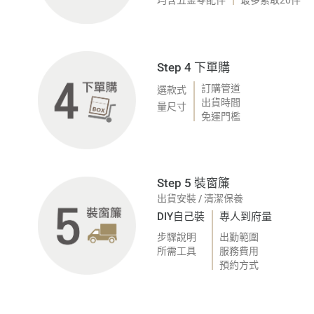
均含五金零配件
最多索取20件
Step 4 下單購
選款式
訂購管道
出貨時間
量尺寸
免運門檻
Step 5 裝窗簾
出貨安裝
/
清潔保養
DIY自己裝
專人到府量
步驟說明
出勤範圍
所需工具
服務費用
預約方式