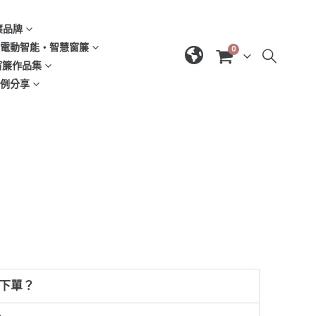
窗簾品牌
d | 電動智能‧智慧窗簾
0
| 窗簾作品集
域案例分享
何下單？