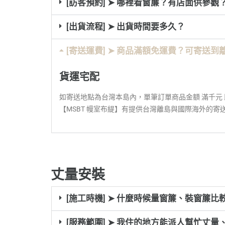
[訪客預約] ➤ 哪裡看窗簾？有店面供參觀
[出貨流程] ➤ 出貨時間要多久？
[寄送運費] ➤ 商品滿額免運費？可寄送到
貨運宅配
如寄送地點為台灣本島內，單筆訂單商品金額 滿千元
【MSBT 幔室布緹】有提供台灣離島與國際海外的
丈量安裝
[施工時機] ➤ 什麼時候量窗簾、裝窗簾比
[服務範圍] ➤ 我住的地方能派人幫忙丈量