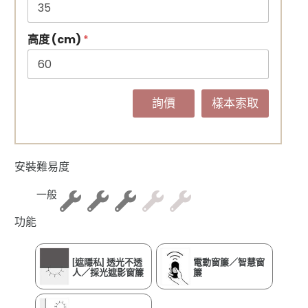
高度 (cm)
*
詢價
樣本索取
安裝難易度
一般
功能
[遮隱私] 透光不透
電動窗簾／智慧窗
人／採光遮影窗簾
簾