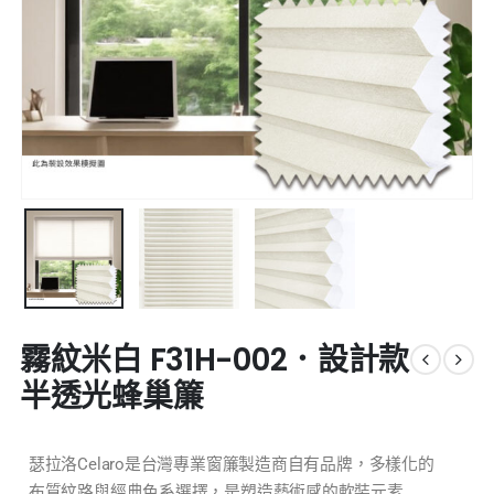
霧紋米白 F31H-002．設計款
半透光蜂巢簾
瑟拉洛Celaro是台灣專業窗簾製造商自有品牌，多樣化的
布質紋路與經典色系選擇，是塑造藝術感的軟裝元素