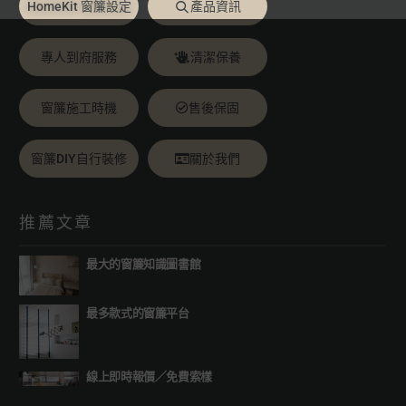
HomeKit 窗簾設定
產品資訊
專人到府服務
清潔保養
窗簾施工時機
售後保固
窗簾DIY自行裝修
關於我們
推薦文章
最大的窗簾知識圖書館
最多款式的窗簾平台
線上即時報價
／
免費索樣