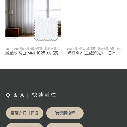
Mannada 遇光．韓系風格窗簾 紗簾
,
布簾／紗簾／窗簾布
Zosen 日本進口訂製窗簾 遮光布簾
,
布簾／紗簾／窗簾布
絨感紗 灰白 MND1025DA (高遮蔽)．韓系軟裝透光紗簾
B5124IV (三級遮光) ．日本進口訂製遮光布簾
Q & A | 快速前往
窗簾盒尺寸建議
選購流程