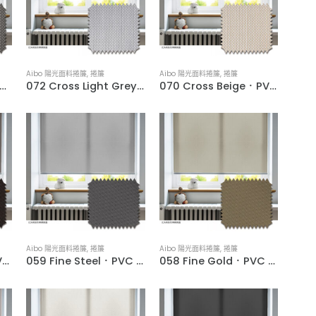
Aibo 陽光面料捲簾
,
捲簾
Aibo 陽光面料捲簾
,
捲簾
oss Grey．PVC Woven Water-Resistant Roller Blinds
072 Cross Light Grey．PVC Woven Water-Resistant Roller Blinds
070 Cross Beige．PVC Woven Water-Resistant Roller Blinds
Aibo 陽光面料捲簾
,
捲簾
Aibo 陽光面料捲簾
,
捲簾
060 Fine Choco．PVC Woven Water-Resistant Roller Blinds
059 Fine Steel．PVC Woven Water-Resistant Roller Blinds
058 Fine Gold．PVC Woven Water-Resistant Roller Blinds