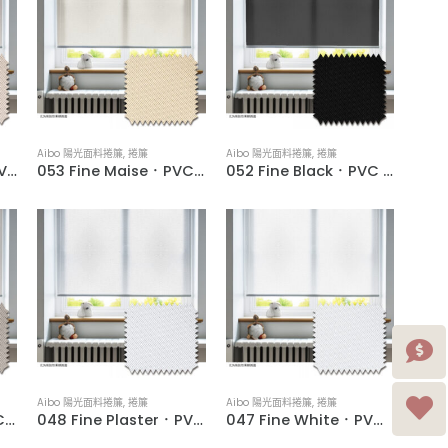
Aibo 陽光面料捲簾
,
捲簾
Aibo 陽光面料捲簾
,
捲簾
054 Fine Apricot．PVC Woven Water-Resistant Roller Blinds
053 Fine Maise．PVC Woven Water-Resistant Roller Blinds
052 Fine Black．PVC Woven Water-Resistant Roller Blinds
Aibo 陽光面料捲簾
,
捲簾
Aibo 陽光面料捲簾
,
捲簾
049 Fine Khaki．PVC Woven Water-Resistant Roller Blinds
048 Fine Plaster．PVC Woven Water-Resistant Roller Blinds
047 Fine White．PVC Woven Water-Resistant Roller Blinds