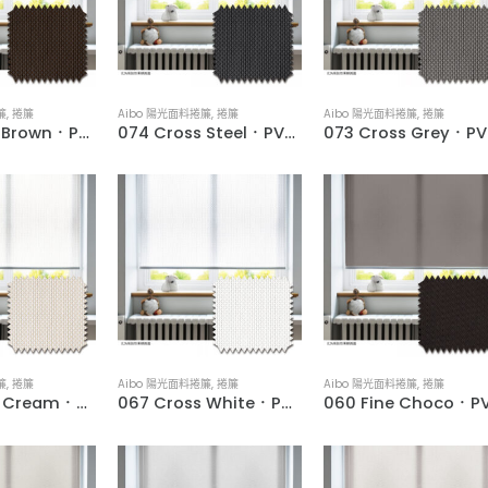
簾
,
捲簾
Aibo 陽光面料捲簾
,
捲簾
Aibo 陽光面料捲簾
,
捲簾
076 Cross Brown．PVC Woven Water-Resistant Roller Blinds
074 Cross Steel．PVC Woven Water-Resistant Roller Blinds
073 Cr
簾
,
捲簾
Aibo 陽光面料捲簾
,
捲簾
Aibo 陽光面料捲簾
,
捲簾
068 Cross Cream．PVC Woven Water-Resistant Roller Blinds
067 Cross White．PVC Woven Water-Resistant Roller Blinds