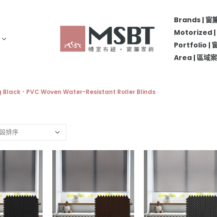
Brands | 
Motorize
Portfolio 
Area | 區
g Black．PVC Woven Water-Resistant Roller Blinds