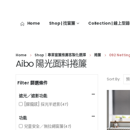
Home
Shop | 找窗簾
Collection | 線上型錄
Home
Shop｜專業窗簾推薦客製化選擇
捲簾
092 Nettin
Aibo 陽光面料捲簾
Sort By:
Filter 篩選條件
遮光／遮影功能
[朦朧感] 採光半遮影
(47)
功能
兒童安全／無拉繩窗簾
(47)