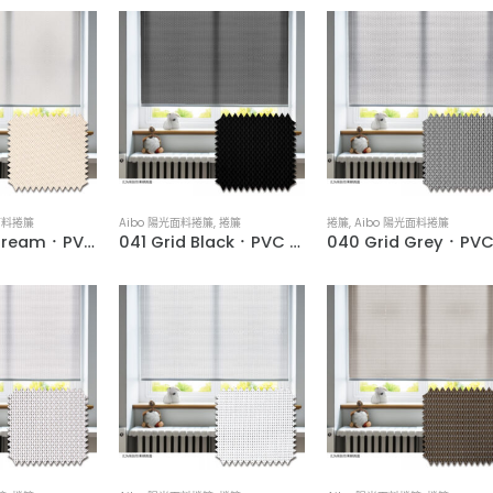
面料捲簾
Aibo 陽光面料捲簾
,
捲簾
捲簾
,
Aibo 陽光面料捲簾
046 Fine Cream．PVC Woven Water-Resistant Roller Blinds
041 Grid Black．PVC Woven Water-Resistant Roller Blinds