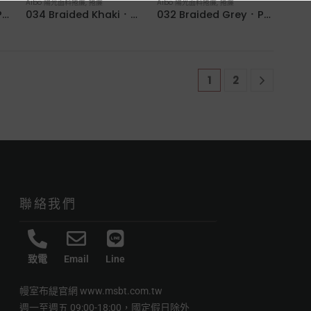
Aibo 陽光面料捲簾
,
捲簾
Aibo 陽光面料捲簾
,
捲簾
035 Braided Gold．PVC Woven Water-Resistant Roller Blinds
034 Braided Khaki．PVC Woven Water-Resistant Roller Blinds
032 Braided Grey．PVC Woven Water-Resistant Roller Blinds
1
2
聯絡我們
致電
Email
Line
幔室布緹官網
www.msbt.com.tw
週一至週五 09:00-18:00，國定假日除外