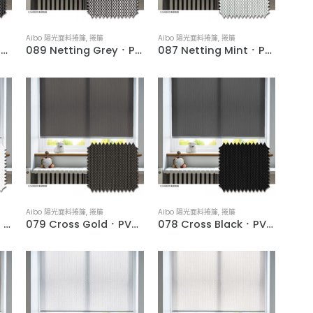
Aibo 陽光面料捲簾
,
捲簾
Aibo 陽光面料捲簾
,
捲簾
090 Netting Dark Grey．PVC Woven Water-Resistant Roller Blinds
089 Netting Grey．PVC Woven Water-Resistant Roller Blinds
087 Netting Mint．PVC Woven Water-Resistant Roller Blinds
Aibo 陽光面料捲簾
,
捲簾
Aibo 陽光面料捲簾
,
捲簾
084 Netting White．PVC Woven Water-Resistant Roller Blinds
079 Cross Gold．PVC Woven Water-Resistant Roller Blinds
078 Cross Black．PVC Woven Water-Resistant Roller Blinds