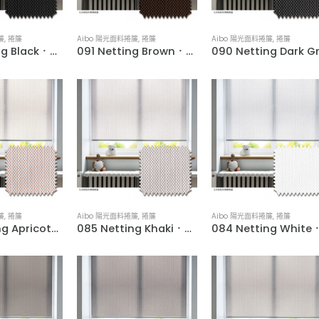
簾
,
捲簾
Aibo 陽光面料捲簾
,
捲簾
Aibo 陽光面料捲簾
,
捲簾
092 Netting Black．PVC Woven Water-Resistant Roller Blinds
091 Netting Brown．PVC Woven Water-Resistant Roller Blinds
簾
,
捲簾
Aibo 陽光面料捲簾
,
捲簾
Aibo 陽光面料捲簾
,
捲簾
086 Netting Apricot．PVC Woven Water-Resistant Roller Blinds
085 Netting Khaki．PVC Woven Water-Resistant Roller Blinds