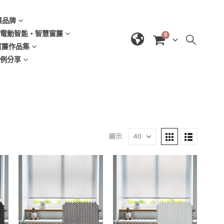
窗簾品牌
d | 電動智能‧智慧窗簾
0
| 窗簾作品集
域案例分享
顯示: