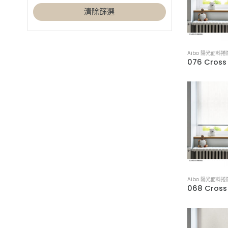
白色設計
工業風
清除篩選
(7)
(38)
米色設計
日式無印風
(8)
(24)
綠色設計
木質系禪風
(1)
(24)
藍色設計
現代簡約風
(1)
(44)
Aibo 陽光面料捲
黃色設計
鄉村風
(2)
(23)
黑色設計
(5)
Aibo 陽光面料捲