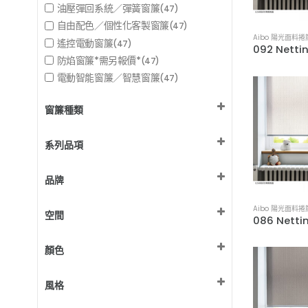
油壓彈回系統／彈簧窗簾
(47)
自由配色／個性化客製窗簾
(47)
Aibo 陽光面料捲
遙控電動窗簾
(47)
防焰窗簾*需另報價*
(47)
電動智能窗簾／智慧窗簾
(47)
窗簾種類
捲簾
(47)
系列品項
Aibo 陽光面料捲簾
(47)
品牌
MSBT 訂製窗簾
(47)
Aibo 陽光面料捲
空間
健身房
(47)
顏色
客廳
(47)
廚房
棕色設計
(47)
(11)
風格
書房 / 辦公室
橘色設計
(47)
(2)
臥室
灰色設計
北歐風
(47)
(19)
(32)