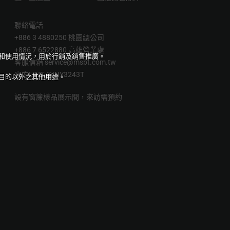
聯絡電話
+886 3 4880250 桃園總公司
+886 7 6522880 高雄營業處
量和使用情況，用於行銷及銷售推廣。
客服信箱
service@msbt.com.tw
官方LINE
@INY3243T
目的以外之其他用途。
設有窗簾樣品展示間，來訪需預約