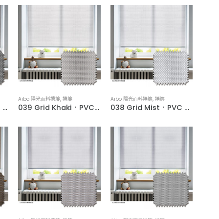
Aibo 陽光面料捲簾
,
捲簾
Aibo 陽光面料捲簾
,
捲簾
040 Grid Grey．PVC Woven Water-Resistant Roller Blinds
039 Grid Khaki．PVC Woven Water-Resistant Roller Blinds
038 Grid Mist．PVC Woven Water-Resistant Roller Blinds