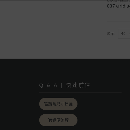
Aibo 陽光面料捲
顯示:
Q & A | 快速前往
窗簾盒尺寸建議
選購流程