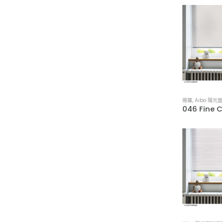
捲簾
,
Aibo 陽光