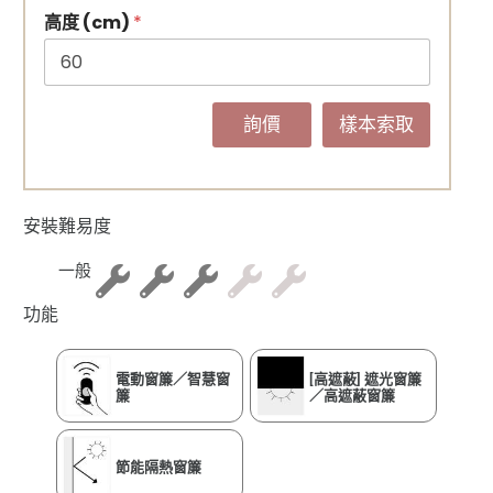
高度 (cm)
*
詢價
樣本索取
安裝難易度
一般
功能
電動窗簾／智慧窗
[高遮蔽] 遮光窗簾
簾
／高遮蔽窗簾
節能隔熱窗簾