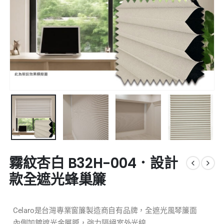
霧紋杏白 B32H-004．設計
款全遮光蜂巢簾
Celaro是台灣專業窗簾製造商自有品牌，全遮光風琴簾面
內側加鍍遮光金屬膜，強力隔絕室外光線