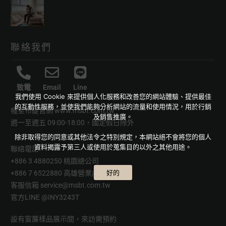
聯絡我們
致電
Email
Line
我們使用 Cookie 來提供個人化服務和改善您的網站體驗、提供最佳
的互動性服務，並使我們能夠分析網站的流量和使用情況，用於行銷
幔室布緹官網
www.msbt.com.tw
及銷售推廣。
週一至週五 09:00-18:00，國定假日除外
除非取得您的同意或其他法令之特別規定，本網站絕不會將您的個人
資料揭露予第三人或使用於蒐集目的以外之其他用途。
聯絡電話
+886 3 4880250 桃園總公司
好的
+886 7 6522880 高雄營業處
客服信箱
service@msbt.com.tw
官方LINE
@INY3243T
設有窗簾樣品展示間，來訪需預約