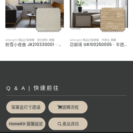
Allbright 精品訂製捲簾 透光網紗
,
捲簾
Allbright 精品訂製捲簾 半透光
,
捲簾
粉雪小夜曲 JR210330001．透光網紗捲簾
亞麻境 GR100250005．半透光捲簾
Q & A | 快速前往
窗簾盒尺寸建議
選購流程
HomeKit 窗簾設定
產品資訊