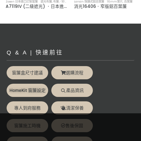
Zosen 日本進口訂製窗簾 遮光布簾
,
布簾／紗簾／窗簾布
Lansin 珠鍊式鋁百葉簾 16mm葉片
,
百葉簾
A7119IV (二級遮光) ．日本進口訂製遮光布簾
消光16406．窄版鋁百葉簾
Q & A | 快速前往
窗簾盒尺寸建議
選購流程
HomeKit 窗簾設定
產品資訊
專人到府服務
清潔保養
窗簾施工時機
售後保固