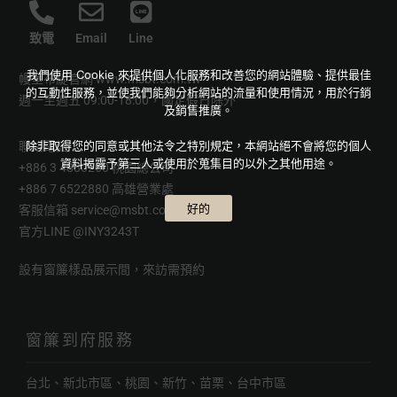
致電
Email
Line
我們使用 Cookie 來提供個人化服務和改善您的網站體驗、提供最佳
幔室布緹官網
www.msbt.com.tw
的互動性服務，並使我們能夠分析網站的流量和使用情況，用於行銷
週一至週五 09:00-18:00，國定假日除外
及銷售推廣。
除非取得您的同意或其他法令之特別規定，本網站絕不會將您的個人
聯絡電話
資料揭露予第三人或使用於蒐集目的以外之其他用途。
+886 3 4880250 桃園總公司
+886 7 6522880 高雄營業處
好的
客服信箱
service@msbt.com.tw
官方LINE
@INY3243T
設有窗簾樣品展示間，來訪需預約
窗簾到府服務
台北、新北市區、桃園、新竹、苗栗、台中市區