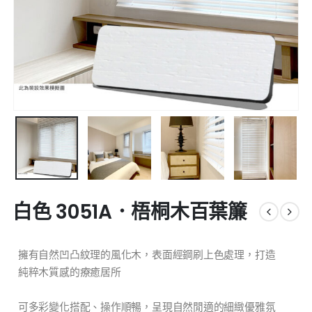
白色 3051A．梧桐木百葉簾
擁有自然凹凸紋理的風化木，表面經鋼刷上色處理，打造
純粹木質感的療癒居所
可多彩變化搭配、操作順暢，呈現自然閒適的細緻優雅氛